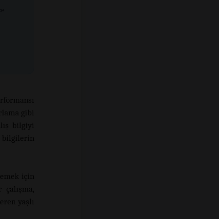
ze
erformansı
ırlama gibi
ış bilgiyi
bilgilerin
llemek için
r çalışma,
eren yaşlı