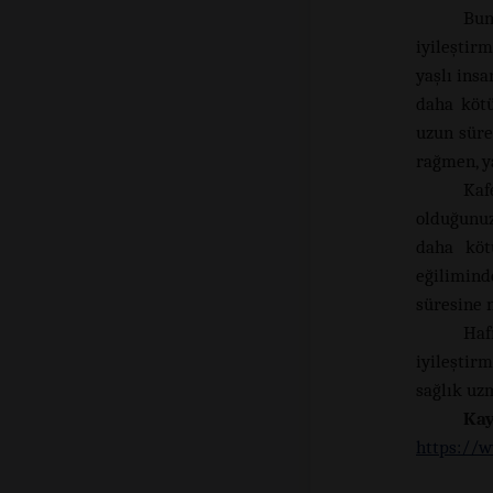
Bun
iyileştir
yaşlı insa
daha kötü
uzun süre
rağmen, y
Kaf
olduğunuz
daha köt
eğilimind
süresine n
Haf
iyileştirm
sağlık uz
Ka
https://