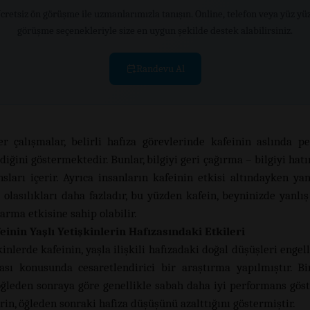
cretsiz ön görüşme ile uzmanlarımızla tanışın. Online, telefon veya yüz yü
görüşme seçenekleriyle size en uygun şekilde destek alabilirsiniz.
Randevu Al
er çalışmalar, belirli hafıza görevlerinde kafeinin aslında p
diğini göstermektedir. Bunlar, bilgiyi geri çağırma – bilgiyi hat
sları içerir. Ayrıca insanların kafeinin etkisi altındayken yanl
olasılıkları daha fazladır, bu yüzden kafein, beyninizde yanlış 
arma etkisine sahip olabilir.
einin Yaşlı Yetişkinlerin Hafızasındaki Etkileri
kinlerde kafeinin, yaşla ilişkili hafızadaki doğal düşüşleri enge
ası konusunda cesaretlendirici bir araştırma yapılmıştır. Bi
öğleden sonraya göre genellikle sabah daha iyi performans göst
rin, öğleden sonraki hafiza düşüşünü azalttığını göstermiştir.