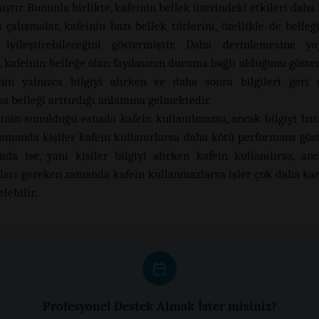
ştır. Bununla birlikte, kafeinin bellek üzerindeki etkileri daha k
ı çalışmalar, kafeinin bazı bellek türlerini, özellikle de belle
i iyileştirebileceğini göstermiştir. Daha derinlemesine ya
, kafeinin belleğe olan faydasının duruma bağlı olduğunu göste
nin yalnızca bilgiyi alırken ve daha sonra bilgileri geri 
sa belleği arttırdığı anlamına gelmektedir.
ginin sunulduğu esnada kafein kullanılmazsa, ancak bilgiyi hat
amanda kişiler kafein kullanırlarsa daha kötü performans göste
da ise, yani kişiler bilgiyi alırken kafein kullanılırsa, anc
ları gereken zamanda kafein kullanmazlarsa işler çok daha ka
lebilir.
Profesyonel Destek Almak İster misiniz?