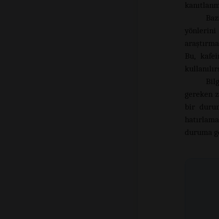
kanıtlanmı
Baz
yönlerin
araştırma
Bu, kafei
kullanılır
Bil
gereken z
bir durum
hatırlama
duruma ge