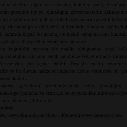
unla birlikte diğer araştırmalar, kafeinin yaşlı insanlard
menin güvenilir bir yol olmadığını göstermektedir. Aslında ara
nların kafein içeren gıdaları tükettikten sonra epizodik hafıza 
 performans gösterdiklerini bildirmiştir. Alışılmış kafein ku
li hafızada küçük bir avantaj ile ilişkili olduğuna dair kanıtla
aşa bağlı hafıza gerilemesine karşı gelemez.
ein bağımlılık yaratan bir madde olduğundan, zayıf bell
a inandığınız durumu kendi kendinize tedavi etmeye çalışm
ü sonuçlara yol açıyor olabilir. Örneğin, kafein uykunuzu
edir ve bu durum hafıza sorunlarına neden olabilecek bir ge
eden olabilir.
ızanızla gerçekten problemlerinizin olup olmadığını, h
enin diğer yollarını ve sizin için en uygun kafein miktarını öğr
manınızla konuşabilirsiniz.
ynakça
www.verywellmind.com/does-caffeine-improve-memory-21846