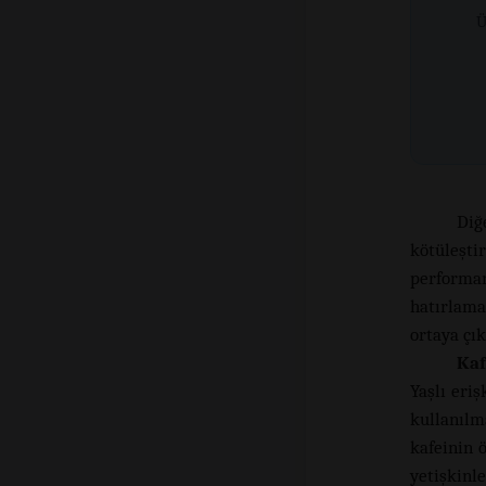
Ü
Diğ
kötüleştir
performan
hatırlama 
ortaya çık
Kaf
Yaşlı eriş
kullanılm
kafeinin 
yetişkinle