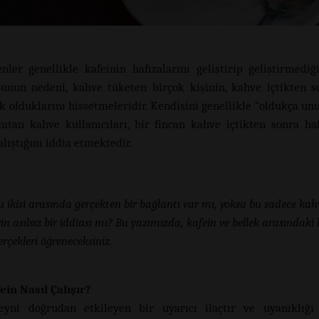
nler genellikle kafeinin hafızalarını geliştirip geliştirmedi
Bunun nedeni, kahve tüketen birçok kişinin, kahve içtikten 
ık olduklarını hissetmeleridir. Kendisini genellikle “oldukça un
nıtan kahve kullanıcıları, bir fincan kahve içtikten sonra haf
alıştığını iddia etmektedir.
u ikisi arasında gerçekten bir bağlantı var mı, yoksa bu sadece kah
rin asılsız bir iddiası mı? Bu yazımızda, kafein ve bellek arasındaki
erçekleri öğreneceksiniz.
ein Nasıl Çalışır?
eyni doğrudan etkileyen bir uyarıcı ilaçtır ve uyanıklığı 