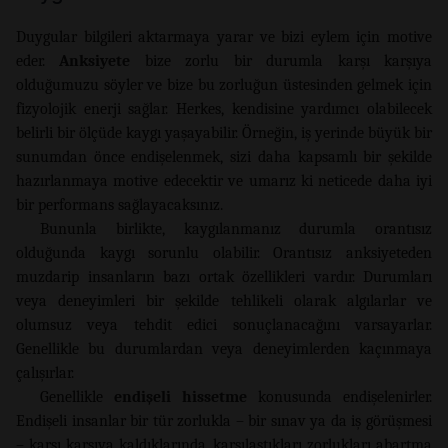
Duygular bilgileri aktarmaya yarar ve bizi eylem için motive
eder.
Anksiyete
bize zorlu bir durumla karşı karşıya
olduğumuzu söyler ve bize bu zorluğun üstesinden gelmek için
fizyolojik enerji sağlar. Herkes, kendisine yardımcı olabilecek
belirli bir ölçüde kaygı yaşayabilir. Örneğin, iş yerinde büyük bir
sunumdan önce endişelenmek, sizi daha kapsamlı bir şekilde
hazırlanmaya motive edecektir ve umarız ki neticede daha iyi
bir performans sağlayacaksınız.
Bununla birlikte, kaygılanmanız durumla orantısız
olduğunda kaygı sorunlu olabilir. Orantısız anksiyeteden
muzdarip insanların bazı ortak özellikleri vardır. Durumları
veya deneyimleri bir şekilde tehlikeli olarak algılarlar ve
olumsuz veya tehdit edici sonuçlanacağını varsayarlar.
Genellikle bu durumlardan veya deneyimlerden kaçınmaya
çalışırlar.
Genellikle
endişeli hissetme
konusunda endişelenirler.
Endişeli insanlar bir tür zorlukla – bir sınav ya da iş görüşmesi
– karşı karşıya kaldıklarında, karşılaştıkları zorlukları abartma