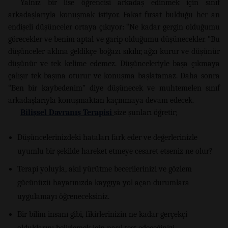
Yalnız bir lise öğrencisi arkadaş edinmek için sınıf
arkadaşlarıyla konuşmak istiyor. Fakat fırsat bulduğu her an
endişeli düşünceler ortaya çıkıyor
:
“Ne kadar gergin olduğumu
görecekler ve benim aptal ve garip olduğumu düşünecekler. “Bu
düşünceler aklına geldikçe boğazı sıkılır, ağzı kurur ve düşünür
düşünür ve tek kelime edemez. Düşünceleriyle başa çıkmaya
çalışır tek başına oturur ve konuşma başlatamaz. Daha sonra
“Ben bir kaybedenim” diye düşünecek ve muhtemelen sınıf
arkadaşlarıyla konuşmaktan kaçınmaya devam edecek.
Bilişsel Davranış Terapisi
size şunları öğretir;
Düşüncelerinizdeki hataları fark eder ve değerlerinizle
uyumlu bir şekilde hareket etmeye cesaret etseniz ne olur?
Terapi yoluyla, akıl yürütme becerilerinizi ve gözlem
gücünüzü hayatınızda kaygıya yol açan durumlara
uygulamayı öğreneceksiniz.
Bir bilim insanı gibi, fikirlerinizin ne kadar gerçekçi
olduklarını belirlemek için nasıl test edeceğinizi