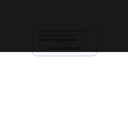
Deneyimimizi geliştirmek için
çerezler kullanıyoruz
Çerez Politikası
KVKK
Kabul Ediyorum
İletişim
+90 533 165 60 94
Mail
info@dilgem.com.tr
DİLGEM Genel Merkez
Pendik / İstanbul