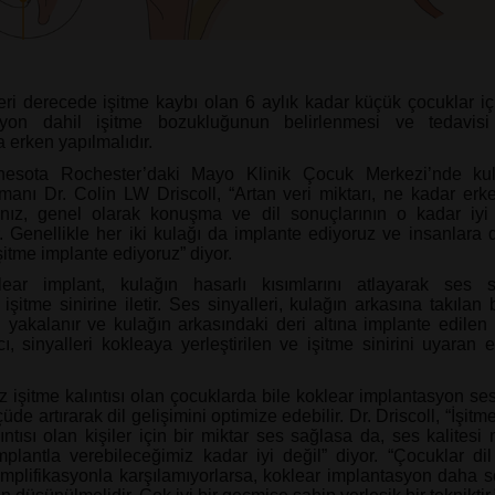
ileri derecede işitme kaybı olan 6 aylık kadar küçük çocuklar iç
syon dahil işitme bozukluğunun belirlenmesi ve tedavi
 erken yapılmalıdır.
nesota Rochester’daki Mayo Klinik Çocuk Merkezi’nde ku
anı Dr. Colin LW Driscoll, “Artan veri miktarı, ne kadar erk
anız, genel olarak konuşma ve dil sonuçlarının o kadar iyi
r. Genellikle her iki kulağı da implante ediyoruz ve insanlara 
şitme implante ediyoruz” diyor.
lear implant, kulağın hasarlı kısımlarını atlayarak ses si
şitme sinirine iletir. Ses sinyalleri, kulağın arkasına takılan 
n yakalanır ve kulağın arkasındaki deri altına implante edilen b
Alıcı, sinyalleri kokleaya yerleştirilen ve işitme sinirini uyaran e
z işitme kalıntısı olan çocuklarda bile koklear implantasyon ses
üde artırarak dil gelişimini optimize edebilir. Dr. Driscoll, “İşitme
ıntısı olan kişiler için bir miktar ses sağlasa da, ses kalitesi
mplantla verebileceğimiz kadar iyi değil” diyor. “Çocuklar dil
 amplifikasyonla karşılamıyorlarsa, koklear implantasyon daha s