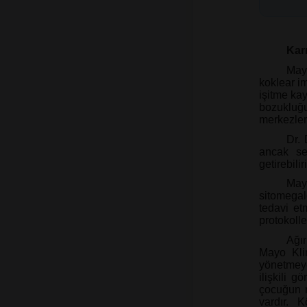
Kar
Mayo
koklear im
işitme ka
bozukluğ
merkezler
Dr. 
ancak se
getirebilir
May
sitomegalo
tedavi et
protokoller
Ağır
Mayo Klin
yönetmey
ilişkili g
çocuğun n
vardır. 