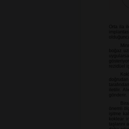
Orta ila 
implanta
olduğunca
Min
boğaz uzm
uygulars
gösteriyo
rezidüel i
Kok
doğrudan i
tarafında
iletilir. 
gönderir.
Bira
önemli ölç
işitme kal
koklear i
taşlarını