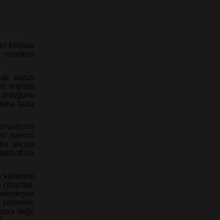
in koklear
si mümkün
lak burun
en implant
 olduğunu
daha fazla
nyallerini
bir işlemci
ir alıcıya
lektrotlara
 kalitesini
 cihazları,
 neredeyse
 kilometre
onra değil