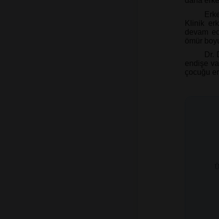
daha erken
Erk
Klinik er
devam ediy
ömür boyu 
Dr. 
endişe var
çocuğu er
Ü