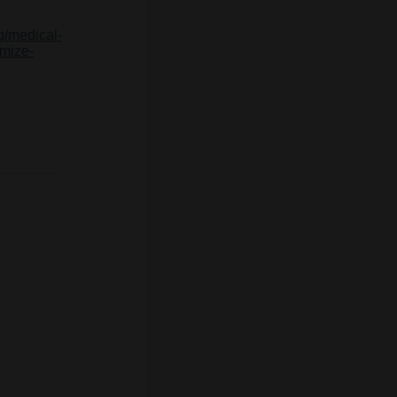
g/medical-
imize-