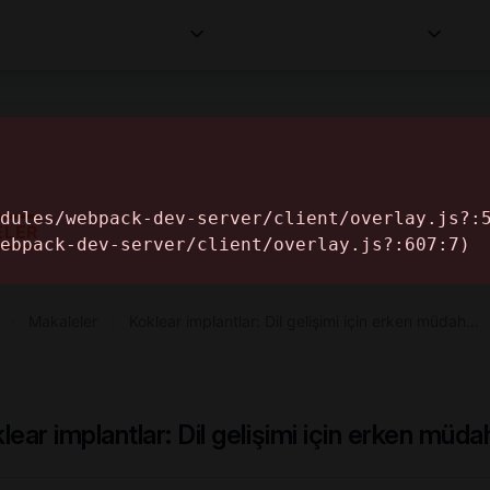
Kurumlar
Makaleler
Profesyoneller
Bilgi
İ
ELER
›
Makaleler
›
Koklear implantlar: Dil gelişimi için erken müdah…
lear implantlar: Dil gelişimi için erken müda