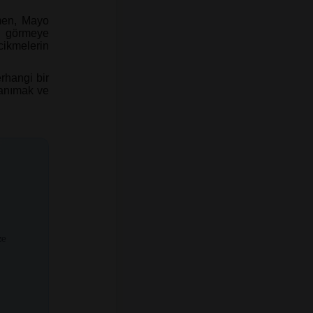
”
ğmen, Mayo
rı görmeye
cikmelerin
erhangi bir
 tanımak ve
ze