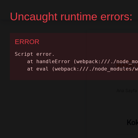
Ana Sayfa
Randevu Al
MAKAL
Ana Sayfa
Kok