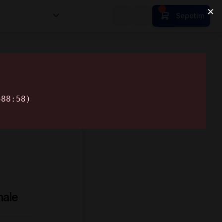
nsan Kıymetleri
Sepetim
hale