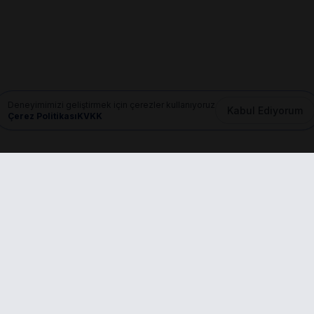
Deneyimimizi geliştirmek için çerezler kullanıyoruz
Kabul Ediyorum
Çerez Politikası
KVKK
Mail
info@dilgem.com.tr