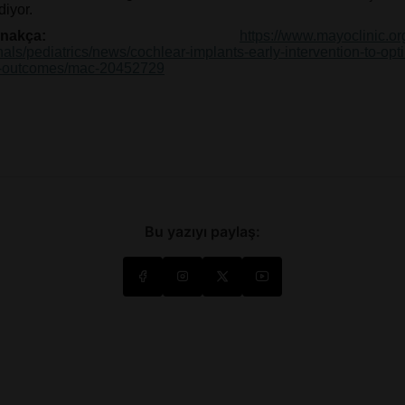
diyor.
nakça:
https://www.mayoclinic.or
nals/pediatrics/news/cochlear-implants-early-intervention-to-opt
-outcomes/mac-20452729
Bu yazıyı paylaş: