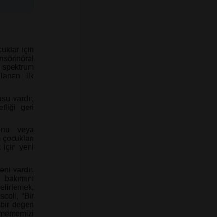
uklar için
nsörinöral
i spektrum
lanan ilk
usu vardır,
liği geri
onu veya
 çocukları
 için yeni
eni vardır.
n bakımını
lirlemek,
scoll, “Bir
bir değeri
nmememizi