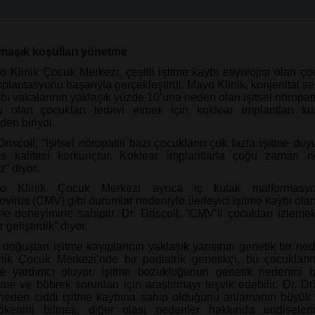
maşık koşulları yönetme
 Klinik Çocuk Merkezi, çeşitli işitme kaybı etiyolojisi olan çoc
plantasyonu başarıyla gerçekleştirdi. Mayo Klinik, konjenital se
ybı vakalarının yaklaşık yüzde 10’una neden olan işitsel nöropat
u olan çocukları tedavi etmek için koklear implantları kul
den biriydi.
Driscoll, “İşitsel nöropatili bazı çocukların çok fazla işitme duy
s kalitesi korkunçtur. Koklear implantlarla çoğu zaman net
iz” diyor.
o Klinik Çocuk Merkezi ayrıca iç kulak malformasy
virüs (CMV) gibi durumlar nedeniyle ilerleyici işitme kaybı olan
me deneyimine sahiptir. Dr. Driscoll, “CMV’li çocukları izlemek
 geliştirdik” diyor.
 doğuştan işitme kayıplarının yaklaşık yarısının genetik bir ned
ik Çocuk Merkezi’nde bir pediatrik genetikçi, bu çocukları
e yardımcı oluyor. İşitme bozukluğunun genetik nedenini be
örme ve böbrek sorunları için araştırmayı teşvik edebilir. Dr. Dri
eden ciddi işitme kaybına sahip olduğunu anlamanın büyük 
Kökenini bilmek, diğer olası nedenler hakkında endişele