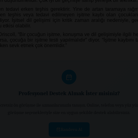
 düşünülmelidir. Çok iyi bir geçmişe sahip yerleşik bir tekniktir.
en tedavi erken teşhis gerektirir. Yine de artan taramaya ra
ken teşhis veya tedavi edilmeyen işitme kaybı olan çocukla
or. İşitsel dil gelişimi için kritik zaman aralığı nedeniyle, ge
etkisi olabilir.
Driscoll, “Bir çocuğun işitme, konuşma ve dil gelişimiyle ilgili h
sa, çocuğa bir işitme testi yapılmalıdır” diyor. “İşitme kaybını
ken sevk etmek çok önemlidir.”
Profesyonel Destek Almak İster misiniz?
cretsiz ön görüşme ile uzmanlarımızla tanışın. Online, telefon veya yüz yü
görüşme seçenekleriyle size en uygun şekilde destek alabilirsiniz.
Randevu Al