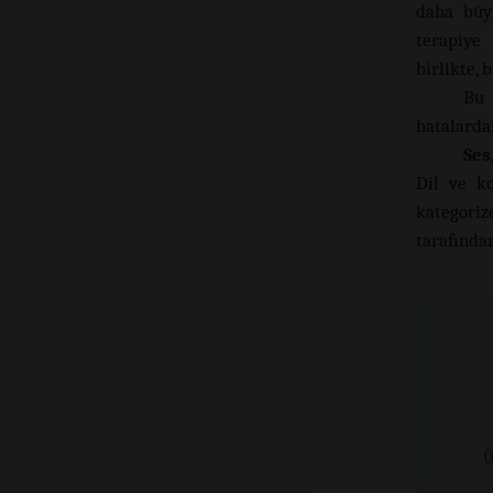
daha büy
terapiye
birlikte,
Bu 
hatalarda
Ses
Dil ve ko
kategoriz
tarafından
Ü