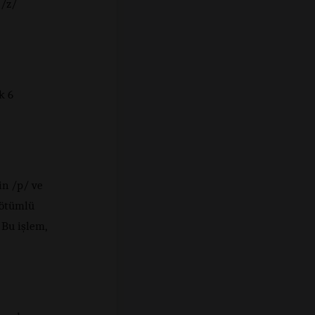
 /z/
k 6
in /p/ ve
 ötümlü
 Bu işlem,