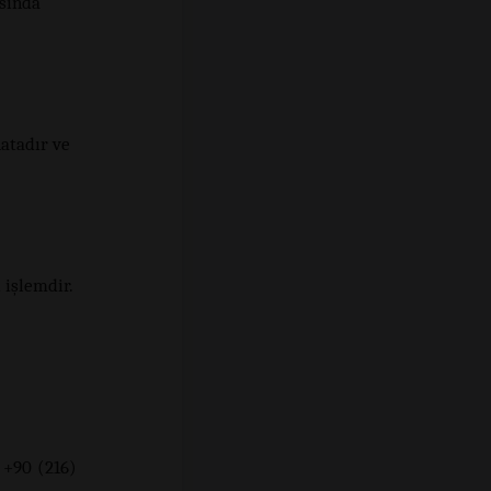
asında
hatadır ve
 işlemdir.
 +90 (216)