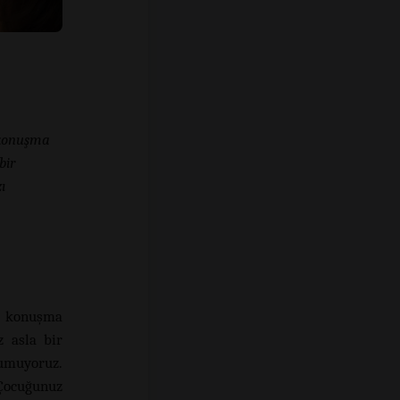
e konuşma
bir
ı
ve konuşma
z asla bir
 umuyoruz.
 Çocuğunuz