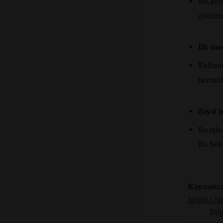
Bu, kel
çözülme
İlk ün
Kelimel
normal 
Zayıf 
Bu işle
Bu bekl
Kaynakç
https://s
Dil