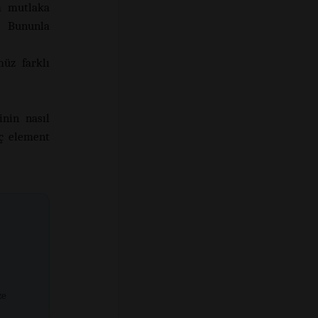
m mutlaka
. Bununla
üz farklı
inin nasıl
üç element
ze