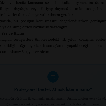
ükse ve henüz konuşma seslerini kullanmıyorsa, bu duru
 ihtiyaç duyduğu veya ihtiyaç duymadığı anlamına gelmez
 bir değerlendirmeden yararlanılması gerekir.
yazıda, bir çocuğun konuşmasını değerlendirirken gördüğüm
n ya da süreçlerden bazılarını yazacağım.
, Yer ve Biçim
nuşma terapistleri üniversitedeki ilk yılda konuşma sesler
e edildiğini öğreniyorlar. İnsan ağzının yapabileceği her ses 
 tanımlanır: Ses, yer ve biçim.
Profesyonel Destek Almak İster misiniz?
cretsiz ön görüşme ile uzmanlarımızla tanışın. Online, telefon veya yüz yü
görüşme seçenekleriyle size en uygun şekilde destek alabilirsiniz.