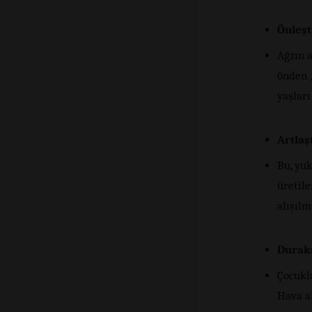
Önleş
Ağzın a
önden /
yaşları
Artlaş
Bu, yuk
üretile
alışılm
Durak
Çocukla
Hava ak