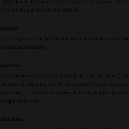
. Bu, beklenen bir hatadır. /f/ ve /s/ sesinin 3-4 yaşında, /v/ ve
 ise 4-4,5 yaşında düzelmesini bekleriz.
laştırma
/l/ sesi /j/ sesine dönüşür. Bu yine yaygın bir hatadır ve yaklaşı
a çözülmesini bekleriz.
üleştirme
imiz seslerin çoğu ötümlü ve ötümsüz bir sesle eşleşiyor. Örneğ
slerinden, /p/ ötümlüdür ve /b/ ötümsüzdür. Ötümsüz bir sesin
çıkarılması, ses tellerinizin titreşerek üretim yaptığını gösterir.
 yaygın bir hatadır.
süzü silme