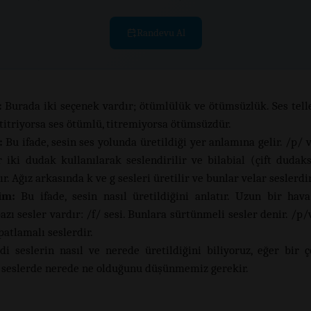
Randevu Al
:
Burada iki seçenek vardır; ötümlülük ve ötümsüzlük. Ses tell
 titriyorsa ses ötümlü, titremiyorsa ötümsüzdür.
:
Bu ifade, sesin ses yolunda üretildiği yer anlamına gelir. /p/ 
r iki dudak kullanılarak seslendirilir ve bilabial (çift dudaks
ır. Ağız arkasında k ve g sesleri üretilir ve bunlar velar seslerdir
im:
Bu ifade, sesin nasıl üretildiğini anlatır. Uzun bir hav
azı sesler vardır: /f/ sesi. Bunlara sürtünmeli sesler denir. /p/
patlamalı seslerdir.
di seslerin nasıl ve nerede üretildiğini biliyoruz, eğer bir 
 seslerde nerede ne olduğunu düşünmemiz gerekir.