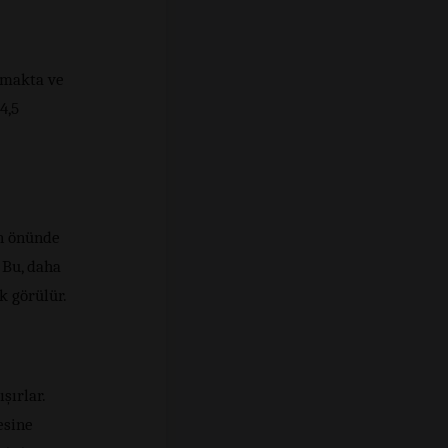
nmakta ve
4,5
ın önünde
 Bu, daha
k görülür.
şırlar.
esine