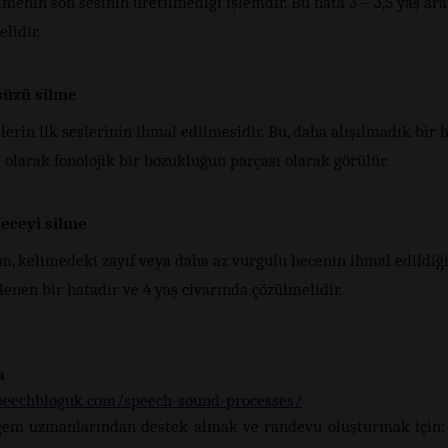
imenin son sesinin üretilmediği işlemdir. Bu hata 3 – 3,5 yaş ar
lidir.
süzü silme
erin ilk seslerinin ihmal edilmesidir. Bu, daha alışılmadık bir 
olarak fonolojik bir bozukluğun parçası olarak görülür.
heceyi silme
m, kelimedeki zayıf veya daha az vurgulu hecenin ihmal edildiği
enen bir hatadır ve 4 yaş civarında çözülmelidir.
a
peechbloguk.com/speech-sound-processes/
gem uzmanlarından destek almak ve randevu oluşturmak için: