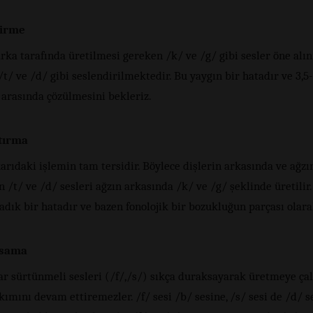
tirme
rka tarafında üretilmesi gereken /k/ ve /g/ gibi sesler öne alı
t/ ve /d/ gibi seslendirilmektedir. Bu yaygın bir hatadır ve 3,5-
 arasında çözülmesini bekleriz.
tırma
arıdaki işlemin tam tersidir. Böylece dişlerin arkasında ve ağz
n /t/ ve /d/ sesleri ağzın arkasında /k/ ve /g/ şeklinde üretilir.
adık bir hatadır ve bazen fonolojik bir bozukluğun parçası olara
sama
r sürtünmeli sesleri (/f/,/s/) sıkça duraksayarak üretmeye çalı
ımını devam ettiremezler. /f/ sesi /b/ sesine, /s/ sesi de /d/ s