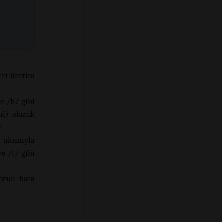
eri üretim
ve /b/ gibi
ıl) olarak
.
a akımıyla
ve /t/ gibi
çocuk hata