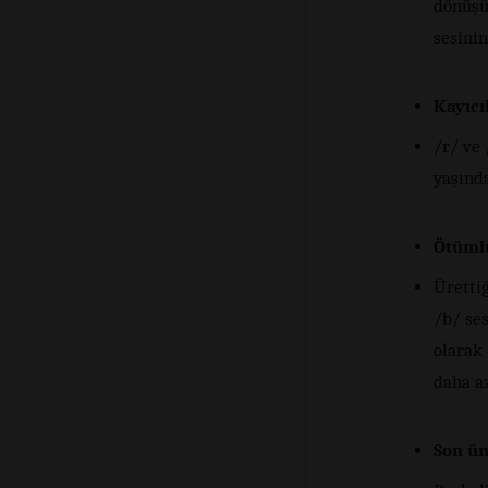
dönüşür
sesinin
Kayıcı
/r/ ve 
yaşınd
Ötüml
Ürettiğ
/b/ se
olarak 
daha az
Son ün