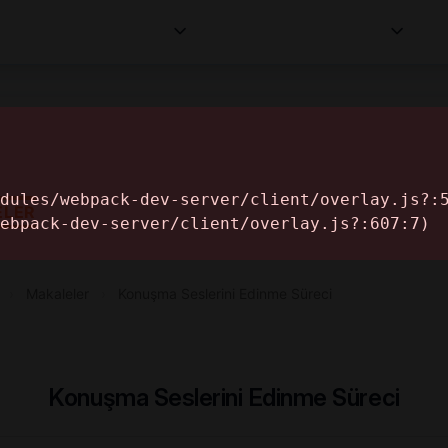
Kurumlar
Makaleler
Profesyoneller
Bilgi
İ
ELER
›
Makaleler
›
Konuşma Seslerini Edinme Süreci
Konuşma Seslerini Edinme Süreci