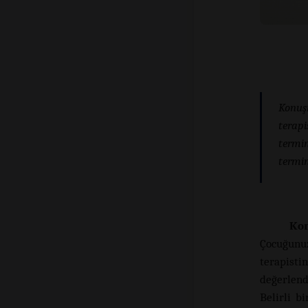
Konuşm
terapi
termin
termin
Kon
Çocuğunuz
terapisti
değerlend
Belirli b