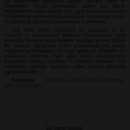
bu ayarlamalar yapıldıkça çarpıcı biçimde daha iyi
hissedebilir. Küçük ayarlamalar şarkıcı için büyük
değişikliklere neden olabilir. Koç, aynı zamanda sesinizin
bir sorunu ilk belirtilerde algılaması için en iyi kulak setidir.
Ancak teknik tek başına yaralanmayı engellemez.
Ses telleri insan vücudunun bir parçasıdır ve bu
nedenle iç ortamınızdan etkilenir. Soluduğunuz hava
tarafından beslenir ve bu nedenle dış ortam da sesi etkiler.
Bu nedenle, yaralanma riskini artırabilecek çok sayıda
değişken bulunmaktadır. Bu bilgi, şarkıcının genellikle bir
yaralanma teşhisine eşlik eden utanç duygularından
kaçmasına yardımcı olmalıdır. En önemlisi, listelenen risk
faktörlerini tanımak, şarkıcının onları kontrol etmesine
yardımcı olabilir.
Kaynakça
:
https://www.ohniww.org/bad-technique-
and-vocal-injury/
Bu yazıyı paylaş: