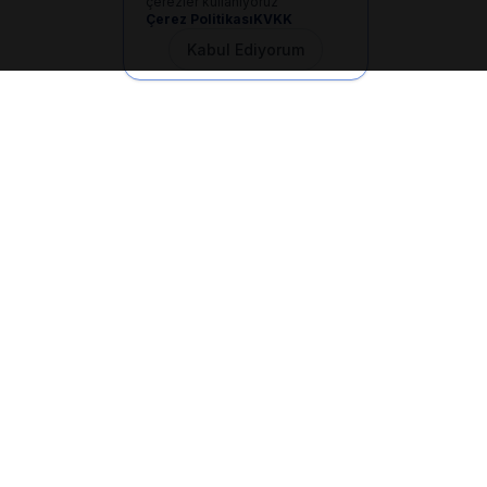
çerezler kullanıyoruz
Çerez Politikası
KVKK
Kabul Ediyorum
İletişim
+90 533 165 60 94
Mail
info@dilgem.com.tr
DİLGEM Genel Merkez
Pendik / İstanbul
Hızlı Linkler
Ana Sayfa
Makaleler
E-Dökümanlar
Kurum Devri