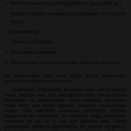
Reflü (tur sırasında diyet değişiklikleri, geç yemek vb.)
Alerjiler (rutübetli mekanlar, tozlu otobüsler vb.) ve geniz
akıntısı
Uyku eksikliği
Tutarsız ses koçluğu
Ses tellerini ısıtmamak
Sigara içmek (sigara, marihuana, elektronik sigara vb.)
Bu faktörlerden ikisi veya daha fazlası performans
sırasında yaralanma riskini artırır.
Unutmayın, "kötü teknik" bu listede yok – ancak tutarsız
vokal koçluğu var. Ses koçluğunun rolü, yaralanmanın
önlenmesi ve yaralanmanın erken tespitidir. Gerçekten
zarar verici ses stilleri dışında, şarkıcılar yaralanmaya
neden olan teknikleri kullanma eğiliminde değiller.
Mükemmel bir vokal koçu, bir şarkıcının doğal yaklaşımını
benimser ve onu en iyi çıktı için optimize eder. Teknik
ayarlamalar, gelişmiş dayanıklılığa yol açabilir ve şarkıcı,