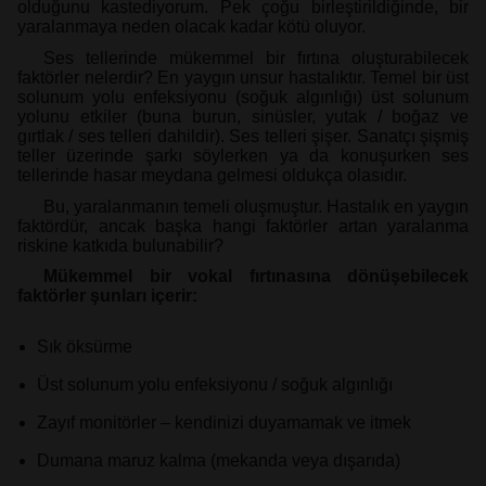
olduğunu kastediyorum. Pek çoğu birleştirildiğinde, bir
yaralanmaya neden olacak kadar kötü oluyor.
Ses tellerinde mükemmel bir fırtına oluşturabilecek
faktörler nelerdir? En yaygın unsur hastalıktır. Temel bir üst
solunum yolu enfeksiyonu (soğuk algınlığı) üst solunum
yolunu etkiler (buna burun, sinüsler, yutak / boğaz ve
gırtlak / ses telleri dahildir). Ses telleri şişer. Sanatçı şişmiş
teller üzerinde şarkı söylerken ya da konuşurken ses
tellerinde hasar meydana gelmesi oldukça olasıdır.
Bu, yaralanmanın temeli oluşmuştur. Hastalık en yaygın
faktördür, ancak başka hangi faktörler artan yaralanma
riskine katkıda bulunabilir?
Mükemmel bir vokal fırtınasına dönüşebilecek
faktörler şunları içerir:
Sık öksürme
Üst solunum yolu enfeksiyonu / soğuk algınlığı
Zayıf monitörler – kendinizi duyamamak ve itmek
Dumana maruz kalma (mekanda veya dışarıda)