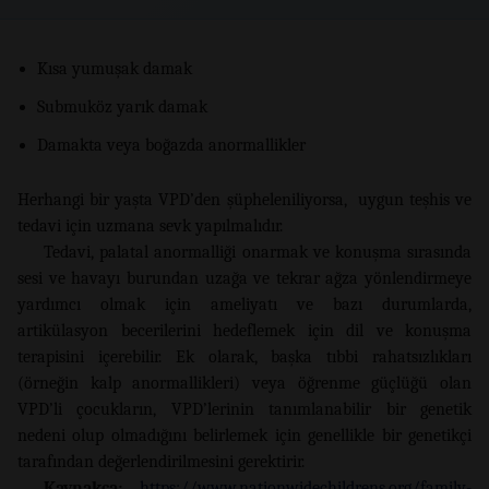
Kısa yumuşak damak
Submuköz yarık damak
Damakta veya boğazda anormallikler
Herhangi bir yaşta VPD’den şüpheleniliyorsa, uygun teşhis ve
tedavi için uzmana sevk yapılmalıdır.
Tedavi, palatal anormalliği onarmak ve konuşma sırasında
sesi ve havayı burundan uzağa ve tekrar ağza yönlendirmeye
yardımcı olmak için ameliyatı ve bazı durumlarda,
artikülasyon becerilerini hedeflemek için dil ve konuşma
terapisini içerebilir. Ek olarak, başka tıbbi rahatsızlıkları
(örneğin kalp anormallikleri) veya öğrenme güçlüğü olan
VPD’li çocukların, VPD’lerinin tanımlanabilir bir genetik
nedeni olup olmadığını belirlemek için genellikle bir genetikçi
tarafından değerlendirilmesini gerektirir.
Kaynakça:
https://www.nationwidechildrens.org/family-