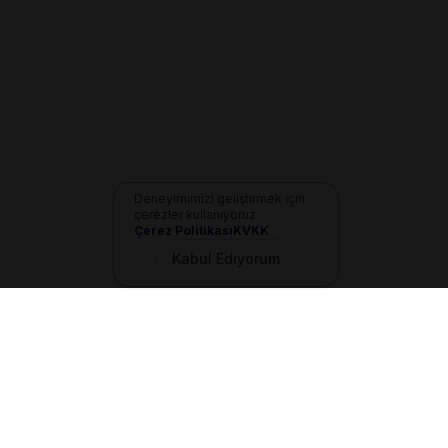
Deneyimimizi geliştirmek için
çerezler kullanıyoruz
Çerez Politikası
KVKK
Kabul Ediyorum
İletişim
+90 533 165 60 94
Mail