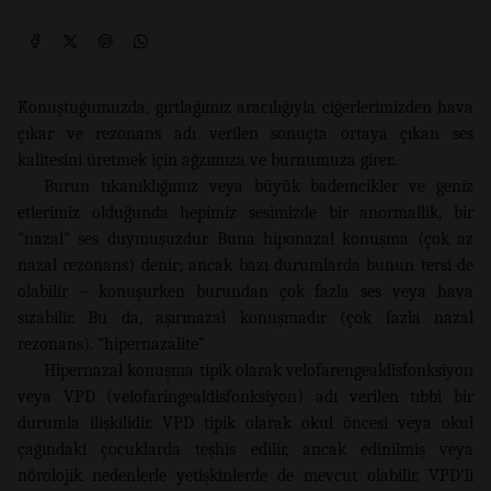
Konuştuğumuzda, gırtlağımız aracılığıyla ciğerlerimizden hava
çıkar ve rezonans adı verilen sonuçta ortaya çıkan ses
kalitesini üretmek için ağzımıza ve burnumuza girer..
Burun tıkanıklığımız veya büyük bademcikler ve geniz
etlerimiz olduğunda hepimiz sesimizde bir anormallik, bir
"nazal" ses duymuşuzdur. Buna hiponazal konuşma (çok az
nazal rezonans) denir; ancak bazı durumlarda bunun tersi de
olabilir – konuşurken burundan çok fazla ses veya hava
sızabilir. Bu da, aşırınazal konuşmadır (çok fazla nazal
rezonans). “hipernazalite”
Hipernazal konuşma tipik olarak velofarengealdisfonksiyon
veya VPD (velofaringealdisfonksiyon) adı verilen tıbbi bir
durumla ilişkilidir. VPD tipik olarak okul öncesi veya okul
çağındaki çocuklarda teşhis edilir, ancak edinilmiş veya
nörolojik nedenlerle yetişkinlerde de mevcut olabilir. VPD’li