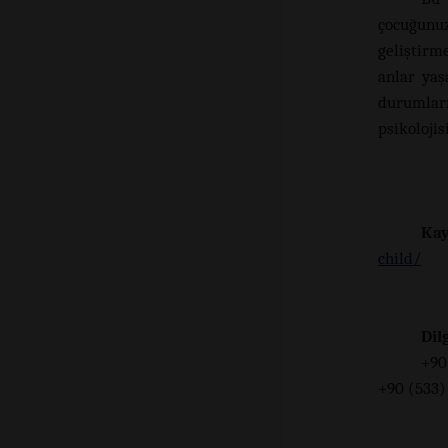
çocuğunuzd
geliştirm
anlar yaş
durumları
psikolojis
Kay
child/
Dil
+90
+90 (533)