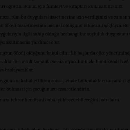
rı öğretin. Bunun için filmleri ve kitapları kullanabilirsiniz.
nuza, tüm bu duyguları hissetmesine izin verdiğinizi ve zaman
in öfkeli hissetmesinin normal olduğunu bilmesini sağlayın. Bu
ygularıyla ilgili sahip olduğu herhangi bir suçluluk duygusunu
yü azaltmasına yardımcı olur.
nuzun öfkeli olduğunu kabul edin. İlk başlarda öfke yönetimind
acaklardır ancak zamanla ve sizin yardımınızla bunu kendi başl
a başlayacaklar.
ygularını kabul ettikten sonra, içinde bulundukları durumla ilg
ler bulması için çocuğunuzu cesaretlendirin.
uza tekrar kendisini daha iyi hissedebileceğini hatırlatın.
ipuçları öfkeli olan herhangi bir çocuğa kesinlikle yardımcı