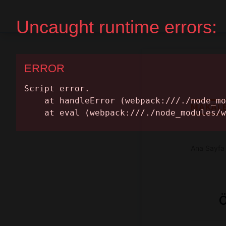
Ana Sayfa
Randevu Al
MAKAL
Ana Sayfa
Ö