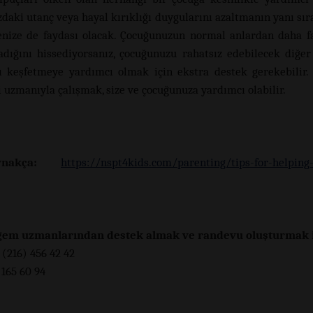
aki utanç veya hayal kırıklığı duygularını azaltmanın yanı sıra 
enize de faydası olacak. Çocuğunuzun normal anlardan daha fa
adığını hissediyorsanız, çocuğunuzu rahatsız edebilecek diğe
 keşfetmeye yardımcı olmak için ekstra destek gerekebilir.
i uzmanıyla çalışmak, size ve çocuğunuza yardımcı olabilir.
nakça:
https://nspt4kids.com/parenting/tips-for-helping
gem uzmanlarından destek almak ve randevu oluşturmak i
 (216) 456 42 42
 165 60 94