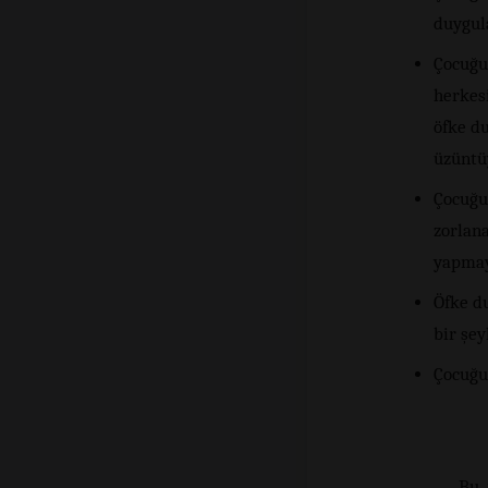
duygula
Çocuğu
herkes
öfke du
üzüntü
Çocuğu
zorlan
yapmay
Öfke du
bir şey
Çocuğun
Bu 