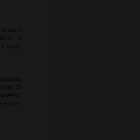
aman zaman
ilerek ve
başarıyla
endilerini
şarlar. Bu
tmelerini
ı ipuçları