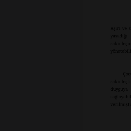
Aşırı ve 
yaşadığı
sakinleş
yönetebili
Çoc
sakinleşt
duyguya 
sağlayabi
verilmişti