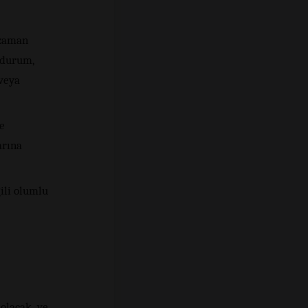
 zaman
 durum,
 veya
e
arına
ili olumlu
 olacak ve