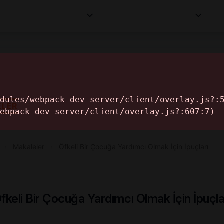
Kurumlar
Makaleler
Profesyoneller
Bilgi
İ
ELER
›
Makaleler
›
Öfkeli Bir Çocuğa Yardımcı Olmak İçin İpuçları
fkeli Bir Çocuğa Yardımcı Olmak İçin İpuçla