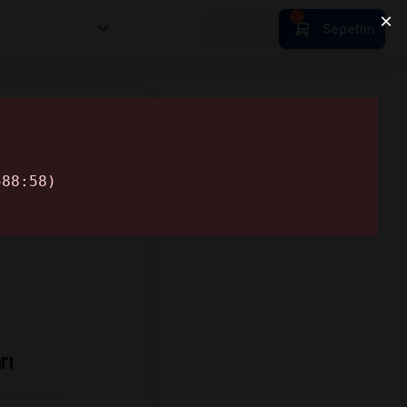
nsan Kıymetleri
Sepetim
rı