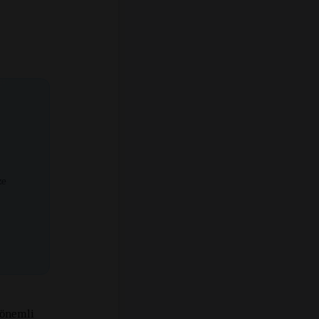
ze
 önemli