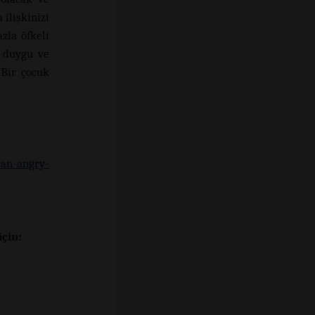
ilişkinizi
zla öfkeli
r duygu ve
 Bir çocuk
-an-angry-
çin: