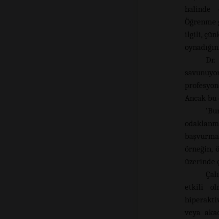
halinde 
Öğrenme g
ilgili, çü
oynadığın
Dr.
savunuyor
profesyon
Ancak bu d
‘Bu
odaklanm
başvurma
örneğin, 
üzerinde ç
Çal
etkili o
hiperakti
veya akad