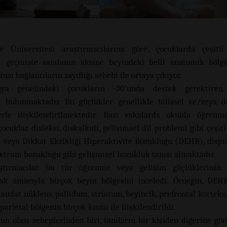
e Üniversitesi araştırmacılarına göre, çocuklarda çeşitl
i geçmişte sanılanın aksine beyindeki belli anatomik bölge
rası bağlantıların zayıflığı sebebi ile ortaya çıkıyor.
ya genelindeki çocukların -30’unda destek gerektire
i bulunmaktadır. Bu güçlükler genellikle bilişsel ve/veya d
erle ilişkilendirilmektedir. Bazı vakalarda okulda öğrenm
ocuklar disleksi, diskalkuli, gelişimsel dil problemi gibi çeşit
i veya Dikkat Eksikliği Hiperaktivite Bozukluğu (DEHB), dispr
ktrum bozukluğu gibi gelişimsel bozukluk tanısı almaktadır.
ştırmacılar bu tür öğrenme veya gelişim güçlüklerinin 
ak amacıyla birçok beyin bölgesini inceledi. Örneğin, DEHB
kaudat nükleus, pallidum, striatum, beyincik, prefrontal korteks
parietal bölgenin birçok kısmı ile ilişkilendirildi.
un olası sebeplerinden biri, tanıların bir kişiden diğerine göre