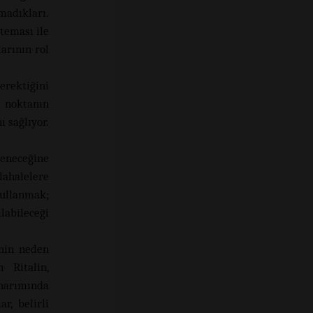
adıkları.
teması ile
larının rol
erektiğini
i noktanın
 sağlıyor.
eneceğine
ahalelere
ullanmak;
labileceği
inin neden
 Ritalin,
onarımında
r, belirli