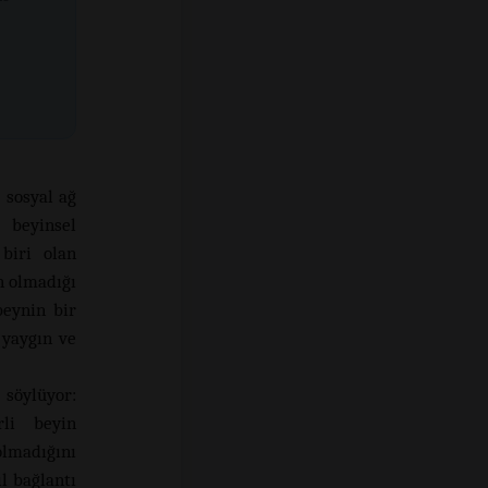
 sosyal ağ
ü beyinsel
 biri olan
n olmadığı
beynin bir
 yaygın ve
 söylüyor:
rli beyin
olmadığını
l bağlantı