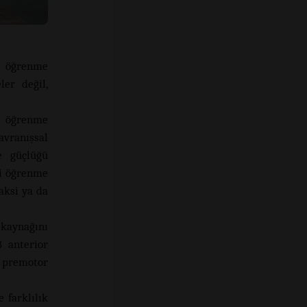
i öğrenme
ler değil,
n öğrenme
avranışsal
e güçlüğü
li öğrenme
aksi ya da
kaynağını
 anterior
, premotor
 farklılık