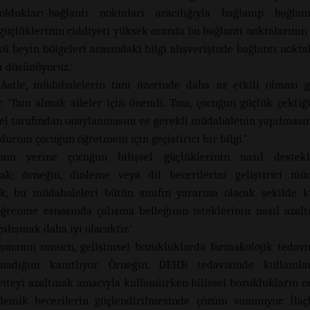
oldukları-bağlantı noktaları aracılığıyla bağlanıp bağlanm
üçlüklerinin ciddiyeti yüksek oranda bu bağlantı noktalarının 
nkü beyin bölgeleri arasındaki bilgi alışverişinde bağlantı nokta
ı düşünüyoruz.’
 Astle, müdahalelerin tanı üzerinde daha az etkili olması g
. ‘Tanı almak aileler için önemli. Tanı, çocuğun güçlük çektiğ
el tarafından onaylanmasını ve gerekli müdahalenin yapılmasını
urum çocuğun öğretmeni için geçiştirici bir bilgi.’
nun yerine çocuğun bilişsel güçlüklerinin nasıl destekl
ak; örneğin, dinleme veya dil becerilerini geliştirici müd
k, bu müdahaleleri bütün sınıfın yararına olacak şekilde k
öğrenme esnasında çalışma belleğinin isteklerinin nasıl azaltı
alışmak daha iyi olacaktır.’
ışmanın sonucu, gelişimsel bozukluklarda farmakolojik tedav
lmadığını kanıtlıyor. Örneğin, DEHB tedavisinde kullanılan
viteyi azaltmak amacıyla kullanılırken bilişsel bozuklukların 
emik becerilerin güçlendirilmesinde çözüm sunmuyor. İlaçla