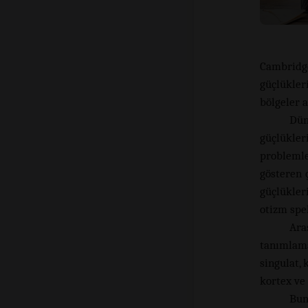
Cambridg
güçlükler
bölgeler a
Dün
güçlükler
probleml
gösteren ç
güçlükler
otizm spe
Ara
tanımlam
singulat, 
kortex ve 
Bun