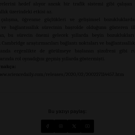
relerini hedef alıyor ancak bir trafik sistemi gibi çalışan
llık üzerindeki etkisi az.
çalışma, öğrenme güçlükleri ve gelişimsel bozukluklarda
 ve bağlantısallık sürecinin başrolde olduğunu gösteren i
an, bu sürecin önemi gelecek yıllarda beyin bozuklukları
. Cambridge araştırmacıları bağlantı noktaları ve bağlantısallık
anda ergenlikte de görülmeye başlanan şizofreni gibi ru
arında rol oynadığını geçmiş yıllarda göstermişti.
nakça:
ww.sciencedaily.com/releases/2020/02/200227114457.htm
Bu yazıyı paylaş: