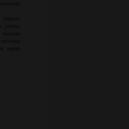
 beyindeki
 bağlantı
lk çalışma
 üzerinde
 sürecinin
h sağlığı