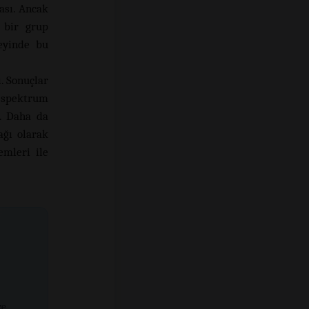
ası. Ancak
 bir grup
beyinde bu
ı. Sonuçlar
 spektrum
. Daha da
ağı olarak
emleri ile
ze