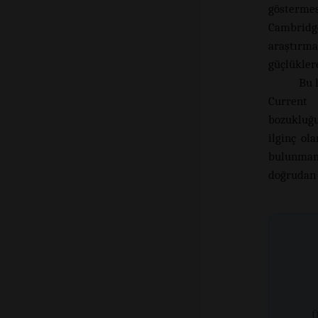
göstermes
Cambridg
araştırma
güçlüklere
Bu 
Current 
bozukluğ
ilginç ol
bulunmamı
doğrudan b
Ü