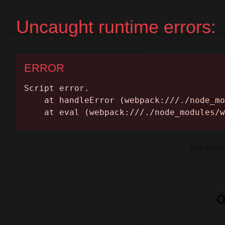
Ana Sayfa
Randevu Al
MAKAL
Ana Sayfa
Ö