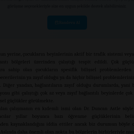
görüşme seçenekleriyle size en uygun şekilde destek alabilirsiniz.
Randevu Al
un yerine, çocukların beyinlerinin aktif bir trafik sistemi veya
antı bölgeleri üzerinden çalıştığı tespit edildi. Çok güçl
ara sahip olan çocukların spesifik bilişsel problemlerden
ecerilerinin ya zayıf olduğu ya da hiçbir bilişsel problemlerini
i. Diğer yandan, bağlantıların zayıf olduğu durumlarda, yani 
syonu gibi çalıştığı çok az veya zayıf bağlantılı beyinlerde çok
şsel güçlükler görülmekte.
ılan çalışmanın en kıdemli ismi olan Dr. Duncan Astle söyle
macılar yıllar boyunca bazı öğrenme güçlüklerinin beli
nden kaynaklandığını iddia ettiler ancak biz durumun böyle 
 Aslında daha önemli olan nokta bu bölgelerin birbirleriyle nası