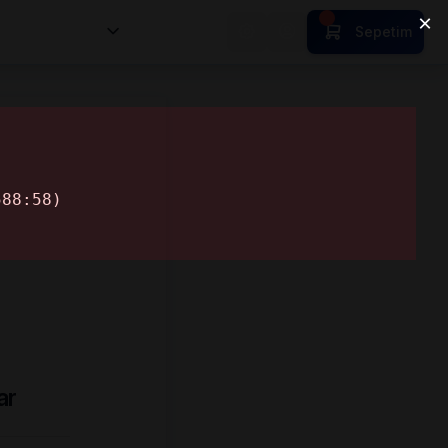
nsan Kıymetleri
Sepetim
ar