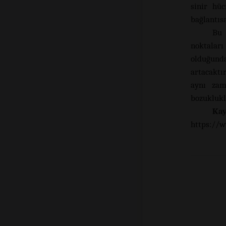
sinir hüc
bağlantısa
Bu 
noktaları
olduğund
artacaktır
aynı zam
bozuklukl
Kay
https://w