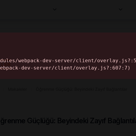
Kurumlar
Makaleler
Profesyoneller
Bilgi
İ
ELER
›
Makaleler
›
Öğrenme Güçlüğü: Beyindeki Zayıf Bağlantılar
ğrenme Güçlüğü: Beyindeki Zayıf Bağlantıl