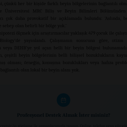
i, çünkü her bir kişide farklı beyin bölgelerinin bağlantılı olm
e Üniversitesi MRC Biliş ve Beyin Bilimleri Bölümünden
cı çok daha provokatif bir açıklamada bulundu: ‘Aslında, 
 sebep olan belirli bir bölge yok.’
hipotezi ölçmek için araştırmacılar yaklaşık 479 çocuk ile çalışt
Biology’de yayınlandı. Çalışmanın sonucuna göre, otizm
u veya DEHB’ye yol açan belli bir beyin bölgesi bulunamadı
an, çeşitli beyin bölgelerinin belli bilişsel bozuklukların kayn
ş olması; örneğin, konuşma bozuklukları veya hafıza probl
ağlantılı olan lokal bir beyin alanı yok.
Profesyonel Destek Almak İster misiniz?
cretsiz ön görüşme ile uzmanlarımızla tanışın. Online, telefon veya yüz yü