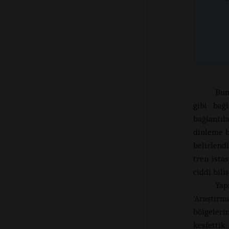
Bun
gibi bağl
bağlantıl
dinleme b
belirlend
tren ista
ciddi bili
Yap
‘Araştır
bölgeleri
keşfettik.