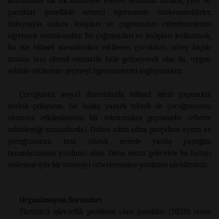
konusunda sık sık mücadele ederler. Bununla birlikte, yine bu
çocuklar genellikle ezberci öğrenmede mükemmeldirler,
dolayısıyla onlara kalıpları ve çağrışımları ezberlemelerini
öğretmek mümkündür. Bu çağrışımları ve kalıpları kullanmak,
bu tür bilişsel sorunlardan etkilenen çocuklara, süreç hiçbir
zaman tam olarak otomatik hale gelmeyecek olsa da, uygun
şekilde etkileşime geçmeyi öğrenmelerini sağlayacaktır.
Çocuğunuz sosyal durumlarda bilişsel işlem yapmakta
zorluk çekiyorsa, bir başka yararlı teknik de çocuğunuzun
olumsuz etkileşimlerin bir tekrarından geçmesidir (elbette
sakinleştiği zamanlarda). Onları adım adım parçalara ayırın ve
çocuğunuzun tam olarak nerede yanlış yaptığını
tanımlamasına yardımcı olun. Daha sonra gelecekte bu hatayı
önlemesi için bir stratejiyi ezberlemesine yardımcı olabilirsiniz.
Organizasyon Sorunları
Yürütücü işlevsellik problemi olan çocuklar (DEHB tanısı