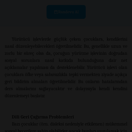
Randevu Al
Yürütücü işlevlerde güçlük çeken çocuklara, kendilerini
nasıl düzenleyebilecekleri öğretilmelidir. Bu, genellikle uzun ve
zorlu bir süreç olsa da, çocuğun yürütme işlevinin doğrudan
sosyal sorunlara nasıl katkıda bulunduğuna dair net
açıklamalar yapılması da desteklenebilir. Yürütücü işlevi olan
çocuklara öfke veya sabırsızlıkla tepki vermekten ziyade açıkça
geri bildirim almaları öğretilmelidir. Bu onların hatalarından
ders almalarını sağlayacaktır ve dolayısıyla kendi kendini
düzenlemeyi başlatır.
Dili Geri Çağırma Problemleri
Bazı çocuklar (örn. disleksi nedeniyle etkilenen) mükemmel
sosyal becerilere sahip olabilirler, ancak bunları uygulamak için