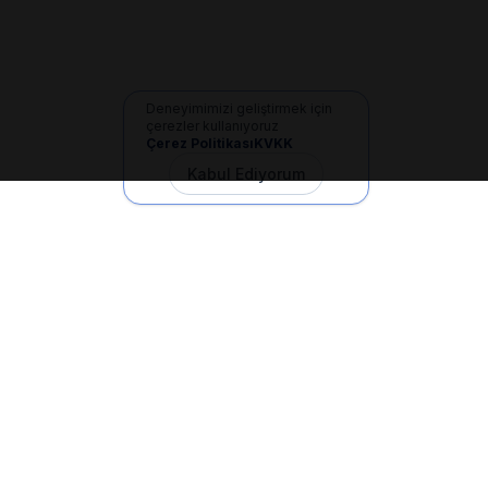
Deneyimimizi geliştirmek için
çerezler kullanıyoruz
Çerez Politikası
KVKK
Kabul Ediyorum
İletişim
+90 533 165 60 94
Mail
info@dilgem.com.tr
DİLGEM Genel Merkez
Pendik / İstanbul
Hızlı Linkler