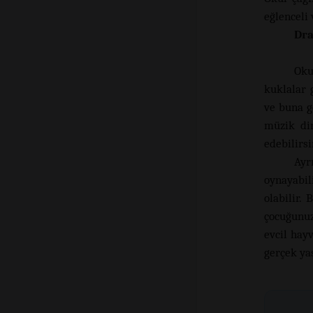
eğlenceli 
Dra
Oku
kuklalar 
ve buna g
müzik din
edebilirsi
Ayr
oynayabil
olabilir.
çocuğunuz
evcil hay
gerçek ya