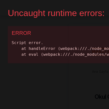
Ana Sayfa
Randevu Al
MAKAL
Ana Sayfa
Okul 