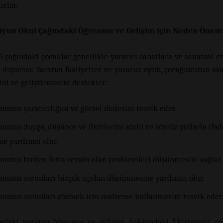
ırlar.
 Oyun Okul
Ç
ağındaki Öğrenme ve Gelişim için Neden Öneml
l çağındaki çocuklar genellikle yaratıcı sanatlara ve sanatsal e
 duyarlar. Yaratıcı faaliyetler ve yaratıcı oyun, çocuğunuzun aş
ni ve geliştirmesini destekler:
uzun yaratıcılığını ve görsel ifadesini teşvik eder.
uzun duygu, düşünce ve fikirlerini sözlü ve sözsüz yollarla ifad
ne yardımcı olur.
nuzun birden fazla cevabı olan problemleri düşünmesini sağlar.
nuzun sorunları birçok açıdan düşünmesine yardımcı olur.
nuzun sorunları çözmek için malzeme kullanmasını teşvik eder
ndaki yaratıcı öğrenme ve gelişim hakkındaki fikirleriniz, ç