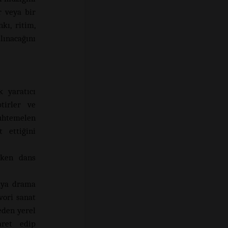
r veya bir
kı, ritim,
lınacağını
k yaratıcı
tirler ve
uhtemelen
 ettiğini
rken dans
veya drama
avori sanat
eden yerel
aret edip