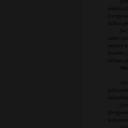
Çoc
edebilirsi
Çocuğunuz
dalları, g
Bu 
onlar içi
yapılan k
kanatlar 
ihtiyacı ol
Müz
Oku
kullanab
bahsedebil
Çoc
Çocuğunuz
kullanmak
Çoc