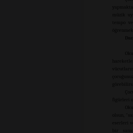
yapmaktan
müzik uyg
tempo ve 
öğrenmek 
Dan
Oku
hareketl
vücutlar
çocuğunu
görebilirs
Çoc
figürleri
Oku
olsun, "sa
eserleri 
bir sana