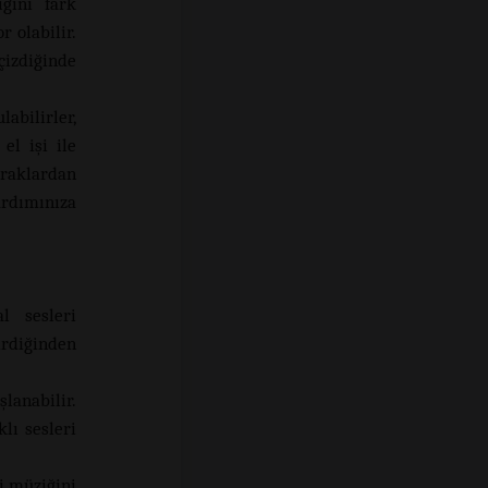
ğını fark
r olabilir.
çizdiğinde
abilirler,
el işi ile
praklardan
ardımınıza
l sesleri
rdiğinden
anabilir.
lı sesleri
i müziğini