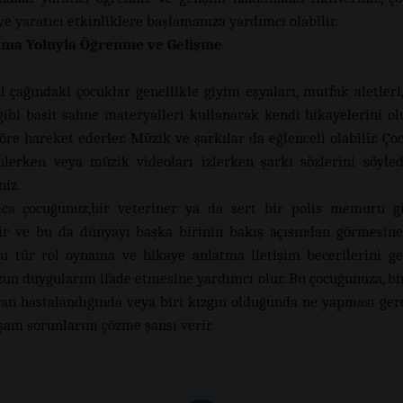
ve yaratıcı etkinliklere başlamanıza yardımcı olabilir.
ma Yoluyla Öğrenme ve Gelişme
l çağındaki çocuklar genellikle giyim eşyaları, mutfak aletleri,
gibi basit sahne materyalleri kullanarak kendi hikayelerini ol
öre hareket ederler. Müzik ve şarkılar da eğlenceli olabilir. Ç
lerken veya müzik videoları izlerken şarkı sözlerini söyled
niz.
ıca çocuğunuz,bir veteriner ya da sert bir polis memuru gi
ir ve bu da dünyayı başka birinin bakış açısından görmesin
 Bu tür rol oynama ve hikaye anlatma iletişim becerilerini gel
un duygularını ifade etmesine yardımcı olur. Bu çocuğunuza, bir
van hastalandığında veya biri kızgın olduğunda ne yapması gere
şam sorunlarını çözme şansı verir.