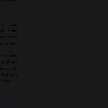
 çubuklar,
uştururlar
ocuğunuzun
iğini fark
bi rolleri
e yardımcı
iştirir ve
 kişi veya
ktiği gibi