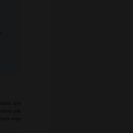
ze
etmek için
 adına çok
ermek veya