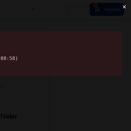
nsan Kıymetleri
Sepetim
el…
 Neler