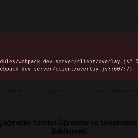
Kurumlar
Makaleler
Profesyoneller
Bilgi
İ
ELER
›
Makaleler
›
Okul Çağındaki Yaratıcı Öğrenme ve Gelişimden N
Çağındaki Yaratıcı Öğrenme ve Gelişimden
Beklenmeli