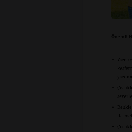
Önemli N
Yaratıc
keşfetm
yardımc
Çocukl
severle
Renkler
iletmel
Çocukl