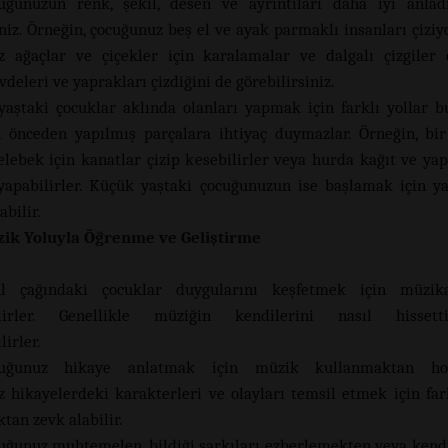
uğunuzun renk, şekil, desen ve ayrıntıları daha iyi anladı
niz. Örneğin, çocuğunuz beş el ve ayak parmaklı insanları çiziyo
 ağaçlar ve çiçekler için karalamalar ve dalgalı çizgiler 
övdeleri ve yaprakları çizdiğini de görebilirsiniz.
yaştaki çocuklar aklında olanları yapmak için farklı yollar bul
n önceden yapılmış parçalara ihtiyaç duymazlar. Örneğin, bir 
elebek için kanatlar çizip kesebilirler veya hurda kağıt ve ya
yapabilirler. Küçük yaştaki çocuğunuzun ise başlamak için y
abilir.
ik Yoluyla Öğrenme ve Geliştirme
l çağındaki çocuklar duygularını keşfetmek için müzika
ilirler. Genellikle müziğin kendilerini nasıl hissetti
irler.
uğunuz hikaye anlatmak için müzik kullanmaktan hoşl
 hikayelerdeki karakterleri ve olayları temsil etmek için fark
tan zevk alabilir.
uğunuz muhtemelen, bildiği şarkıları ezberlemekten veya kend