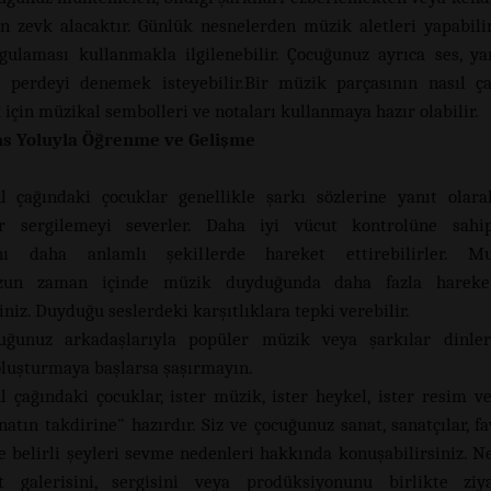
 zevk alacaktır. Günlük nesnelerden müzik aletleri yapabili
ulaması kullanmakla ilgilenebilir. Çocuğunuz ayrıca ses, yan
perdeyi denemek isteyebilir.Bir müzik parçasının nasıl ça
için müzikal sembolleri ve notaları kullanmaya hazır olabilir.
s Yoluyla
Ö
ğrenme ve Gelişme
l çağındaki çocuklar genellikle şarkı sözlerine yanıt olara
er sergilemeyi severler. Daha iyi vücut kontrolüne sahip
ını daha anlamlı şekillerde hareket ettirebilirler. M
zun zaman içinde müzik duyduğunda daha fazla hareket
iniz. Duyduğu seslerdeki karşıtlıklara tepki verebilir.
uğunuz arkadaşlarıyla popüler müzik veya şarkılar dinle
 oluşturmaya başlarsa şaşırmayın.
l çağındaki çocuklar, ister müzik, ister heykel, ister resim 
natın takdirine" hazırdır. Siz ve çocuğunuz sanat, sanatçılar, f
ve belirli şeyleri sevme nedenleri hakkında konuşabilirsiniz. N
t galerisini, sergisini veya prodüksiyonunu birlikte ziy