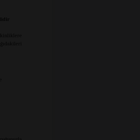
idir
tkinliklere
ağıdakileri
e
.
ocuğunuzla