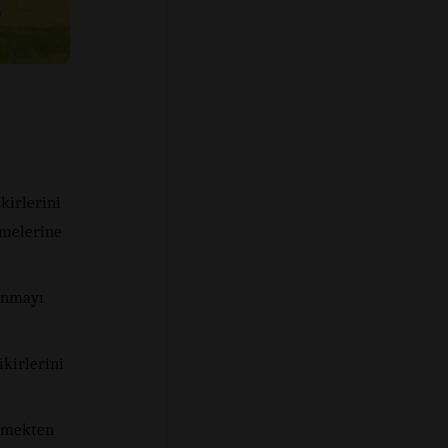
kirlerini
nmelerine
anmayı
ikirlerini
nemekten