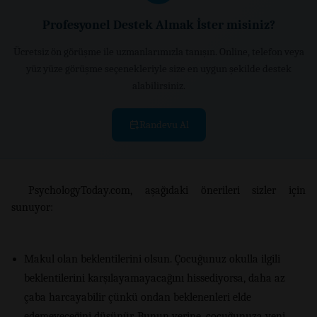
Profesyonel Destek Almak İster misiniz?
Ücretsiz ön görüşme ile uzmanlarımızla tanışın. Online, telefon veya
yüz yüze görüşme seçenekleriyle size en uygun şekilde destek
alabilirsiniz.
Randevu Al
PsychologyToday.com, aşağıdaki önerileri sizler için
sunuyor:
Makul olan beklentilerini olsun. Çocuğunuz okulla ilgili
beklentilerini karşılayamayacağını hissediyorsa, daha az
çaba harcayabilir çünkü ondan beklenenleri elde
edemeyeceğini düşünür. Bunun yerine, çocuğunuza yeni