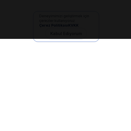
Deneyimimizi geliştirmek için
çerezler kullanıyoruz
Çerez Politikası
KVKK
Kabul Ediyorum
İletişim
+90 533 165 60 94
Mail
info@dilgem.com.tr
DİLGEM Genel Merkez
Pendik / İstanbul
Hızlı Linkler