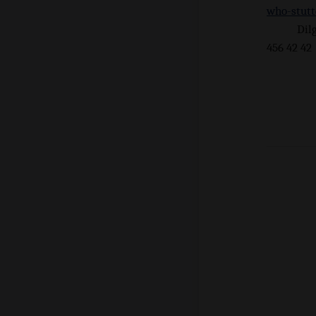
who-stutt
Dil
456 42 42
+9