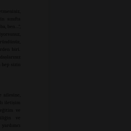
tmeniniz,
in sınıfta
aba, ben…”,
iyorsunuz,
üründünüz,
rden biri.
daşlarınız
 hep sizin
 ailesine,
ı iletişim
 eğitim ve
iliğin ve
n yardımcı