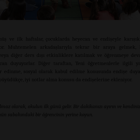
üş ve ilk haftalar, çocuklarda heyecan ve endişeyle karışı
yor. Muhtemelen arkadaşlarıyla tekrar bir araya gelmek, k
veya diğer ders dışı etkinliklere katılmak ve öğrenmeye d
can duyuyorlar. Diğer taraftan, Yeni öğretmenlerle ilgili 
r edinme, sosyal olarak kabul edilme konusunda endişe duyab
büyüdükçe, iyi notlar alma konusu da endişelerine ekleniyor.
lmaz olarak, okulun ilk günü gelir. Bir dakikanızı ayırın ve kendini
nün sabahındaki bir öğrencinin yerine koyun.