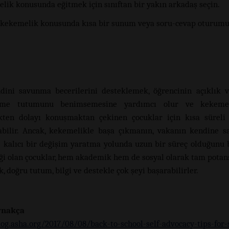
lik konusunda eğitmek için sınıftan bir yakın arkadaş seçin.
a kekemelik konusunda kısa bir sunum veya soru-cevap oturum
dini savunma becerilerini desteklemek, öğrencinin açıklık 
tme tutumunu benimsemesine yardımcı olur ve kekemeli
ten dolayı konuşmaktan çekinen çocuklar için kısa süreli 
bilir. Ancak, kekemelikle başa çıkmanın, vakanın kendine sa
 kalıcı bir değişim yaratma yolunda uzun bir süreç olduğunu 
i olan çocuklar, hem akademik hem de sosyal olarak tam potans
, doğru tutum, bilgi ve destekle çok şeyi başarabilirler.
ynakça
log.asha.org/2017/08/08/back-to-school-self-advocacy-tips-for-