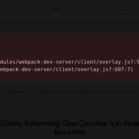
Kurumlar
Makaleler
Profesyoneller
Bilgi
İ
ELER
›
Makaleler
›
Okula Dönüş: Kekemeliği Olan Çocuklar İçin İfade
 Dönüş: Kekemeliği Olan Çocuklar İçin İfad
Becerileri