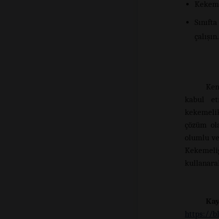
Kekeme
Sınıft
çalışın.
Ken
kabul e
kekemelik
çözüm ola
olumlu ve
Kekemeliğ
kullanarak
Ka
https://b