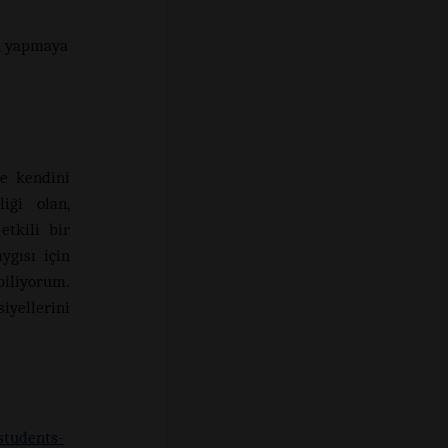
u yapmaya
ve kendini
ği olan,
etkili bir
ygısı için
biliyorum.
iyellerini
students-