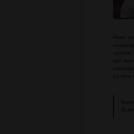
Okula dön
oluşturu
sporlara 
için heye
arkadaşla
Çocuklar 
Kaçını
ilk gü