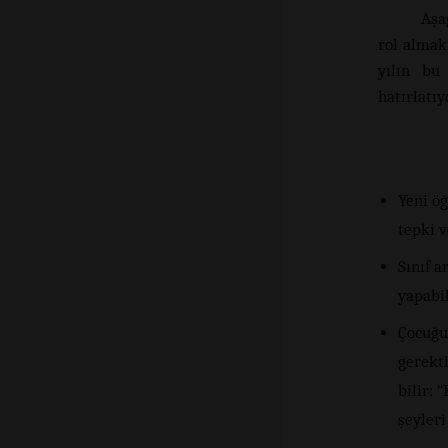
Aşa
rol almak
yılın bu
hatırlatı
Yeni ö
tepki 
Sınıf 
yapabi
Çocuğu
gerekti
bilir: 
şeyler