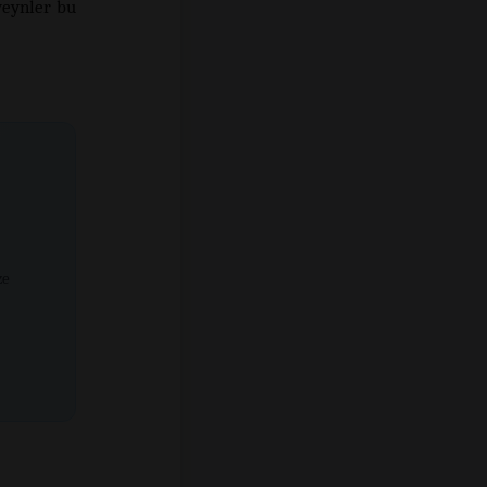
veynler bu
ze