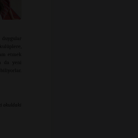
k duygular
ulüplere,
evam etmek
ya da yeni
iliyorlar.
zi okuldaki