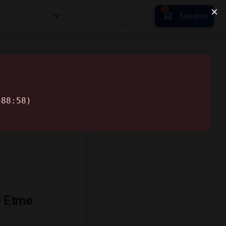
nsan Kıymetleri
Sepetim
 …
e Etme