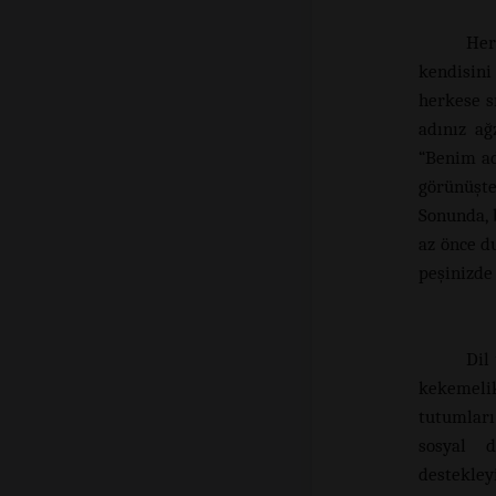
Her
kendisini
herkese sı
adınız ağ
“Benim ad
görünüşte
Sonunda, 
az önce d
peşinizde
Dil
kekemelik
tutumları
sosyal d
destekley