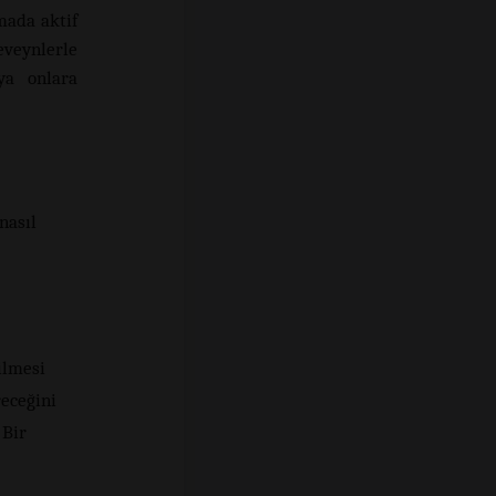
mada aktif
eveynlerle
ya onlara
nasıl
ilmesi
receğini
 Bir