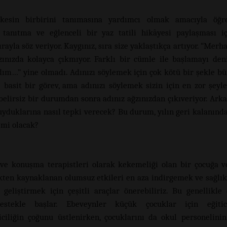
kesin birbirini tanımasına yardımcı olmak amacıyla öğre
 tanıtma ve eğlenceli bir yaz tatili hikâyesi paylaşması iç
rayla söz veriyor. Kaygınız, sıra size yaklaştıkça artıyor. “Merh
zınızda kolayca çıkmıyor. Farklı bir cümle ile başlamayı den
ım…” yine olmadı. Adınızı söylemek için çok kötü bir şekle b
 basit bir görev, ama adınızı söylemek sizin için en zor şeyle
belirsiz bir durumdan sonra adınız ağzınızdan çıkıveriyor. Arka
uyduklarına nasıl tepki verecek? Bu durum, yılın geri kalanında
 mi olacak?
 ve konuşma terapistleri olarak kekemeliği olan bir çocuğa ve
ten kaynaklanan olumsuz etkileri en aza indirgemek ve sağlıkl
 geliştirmek için çeşitli araçlar önerebiliriz. Bu genellikle
estekle başlar. Ebeveynler küçük çocuklar için eğitic
iciliğin çoğunu üstlenirken, çocuklarını da okul personelini