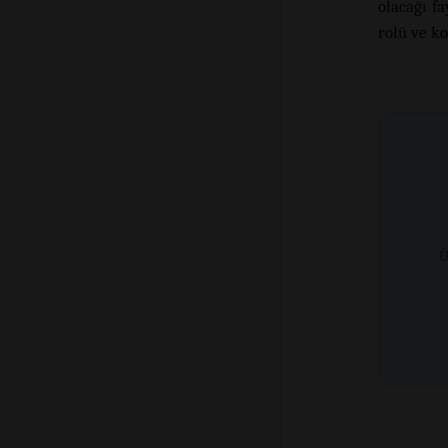
olacağı f
rolü ve ko
Ü