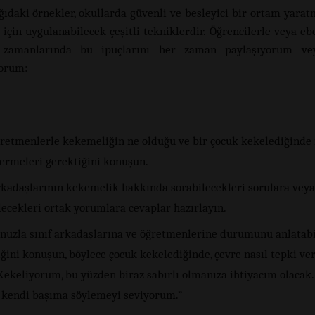
ğıdaki örnekler, okullarda güvenli ve besleyici bir ortam yarat
 için uygulanabilecek çeşitli tekniklerdir. Öğrencilerle veya eb
 zamanlarında bu ipuçlarını her zaman paylaşıyorum ve
yorum:
ğretmenlerle kekemeliğin ne olduğu ve bir çocuk kekelediğinde 
vermeleri gerektiğini konuşun.
arkadaşlarının kekemelik hakkında sorabilecekleri sorulara veya
lecekleri ortak yorumlara cevaplar hazırlayın.
nuzla sınıf arkadaşlarına ve öğretmenlerine durumunu anlatab
ğini konuşun, böylece çocuk kekelediğinde, çevre nasıl tepki ve
“Kekeliyorum, bu yüzden biraz sabırlı olmanıza ihtiyacım olacak.
i kendi başıma söylemeyi seviyorum.”