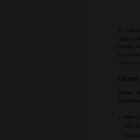
Bu makale
olmak
, ç
otizmli b
ardı edil
daha ciddi
Otizmli
Otizm b
içerebilir
Öfke:
Ç
öfke du
sorunlu