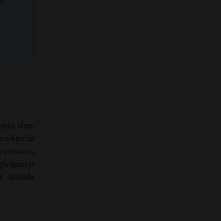
ze
emin olun.
eceklerini
ıyorsanız,
görüşmeyi
öz önünde