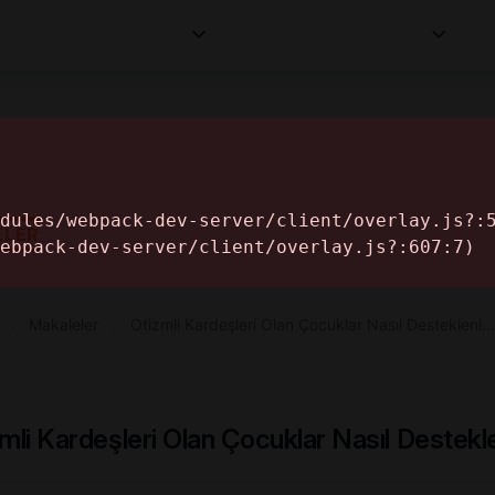
Kurumlar
Makaleler
Profesyoneller
Bilgi
İ
ELER
›
Makaleler
›
Otizmli Kardeşleri Olan Çocuklar Nasıl Destekleni…
mli Kardeşleri Olan Çocuklar Nasıl Destekl