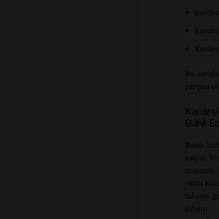
Kardeş
Kardeş
Kardeş
Bu sorul
parçası o
Kardeşl
Dahil Ed
Bunu birk
sosyal bir
arasında 
rutin kom
tabanlı, 
çalışın.