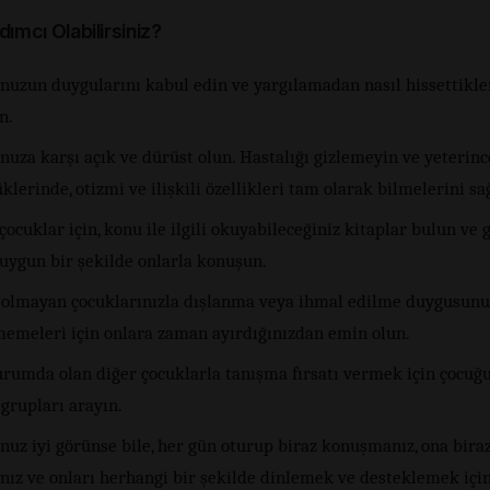
dımcı Olabilirsiniz?
nuzun duygularını kabul edin ve yargılamadan nasıl hissettikle
n.
uza karşı açık ve dürüst olun. Hastalığı gizlemeyin ve yeterinc
lerinde, otizmi ve ilişkili özellikleri tam olarak bilmelerini sa
ocuklar için, konu ile ilgili okuyabileceğiniz kitaplar bulun ve 
 uygun bir şekilde onlarla konuşun.
 olmayan çocuklarınızla dışlanma veya ihmal edilme duygusunu
memeleri için onlara zaman ayırdığınızdan emin olun.
urumda olan diğer çocuklarla tanışma fırsatı vermek için çocuğu
grupları arayın.
nuz iyi görünse bile, her gün oturup biraz konuşmanız, ona bir
nız ve onları herhangi bir şekilde dinlemek ve desteklemek içi