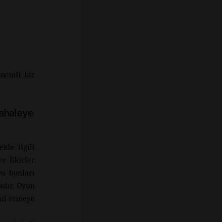
önemli bir
ahaleye
kle ilgili
r fikirler
ya bunları
adır. Oyun
hil etmeye