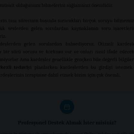
müsait olduğunuzu bilmelerini sağlamanız önemlidir.
rin tanı sürecinin başında soracakları birçok soruyu bilmemi
ük seslerden gelen sorulardan kaynaklanan soru işaretleri
riz.
deşlerden gelen sorulardan bahsediyoruz. Otizmli kardeşl
n bir sürü sorusu ve korkusu var ve onları nasıl ifade edecek
iyorlar. Ama kardeşler genellikle gençken bile değerli bilgilere
kezli tedavi
yi planlarken kardeşlerden bu girdiyi istemek
ardeşlerinin terapisine dahil etmek bizim için çok önemli.
Profesyonel Destek Almak İster misiniz?