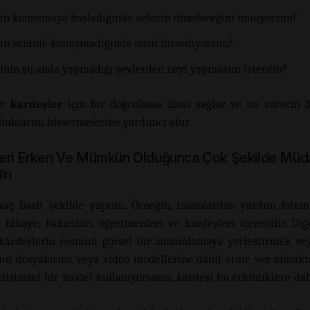
in konuşmaya başladığında nelerin düzeleceğini umuyorsun?
in seninle konuşmadığında nasıl hissediyorsun?
inin şu anda yapmadığı şeylerden neyi yapmasını isterdin?
ar
kardeşler
için bir doğrulama hissi sağlar ve bu sürecin 
lduklarını hissetmelerine yardımcı olur.
eri Erken Ve Mümkün Olduğunca Çok Şekilde Müd
in
aç basit şekilde yaptım. Örneğin, insanlardan yardım isteme
 hikaye; bakıcıları, öğretmenleri ve kardeşleri içerebilir. Diğe
kardeşlerin resmini görsel bir zamanlamaya yerleştirmek ve
ut dosyalarına veya video modellerine dahil etme yer almakt
gelişimsel bir model kullanıyorsanız, kardeşi bu etkinliklere da