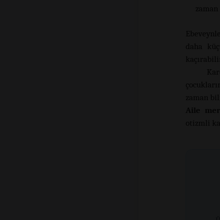
zaman 
Ebeveynle
daha küç
kaçırabili
Kar
çocukları
zaman bilm
Aile mer
otizmli k