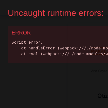
Ana Sayfa
Randevu Al
MAKAL
Ana Sayfa
Otiz