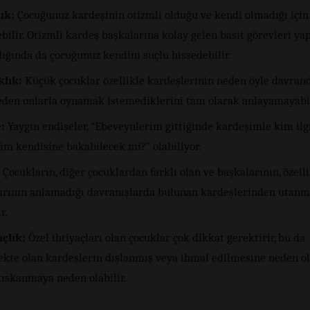
uk:
Çocuğunuz kardeşinin otizmli olduğu ve kendi olmadığı için
bilir. Otizmli kardeş başkalarına kolay gelen basit görevleri y
ığında da çocuğunuz kendini suçlu hissedebilir.
klık:
Küçük çocuklar özellikle kardeşlerinin neden öyle davrand
eden onlarla oynamak istemediklerini tam olarak anlayamayabil
:
Yaygın endişeler, “Ebeveynlerim gittiğinde kardeşimle kim ilg
im kendisine bakabilecek mi?” olabiliyor.
Çocukların, diğer çocuklardan farklı olan ve başkalarının, özell
arının anlamadığı davranışlarda bulunan kardeşlerinden utanm
r.
çlık:
Özel ihtiyaçları olan çocuklar çok dikkat gerektirir, bu da
ekte olan kardeşlerin dışlanmış veya ihmal edilmesine neden ol
kıskanmaya neden olabilir.