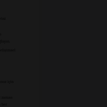
rini
e
ğlayın.
gelişimsel
nuz için
az zaman
n her