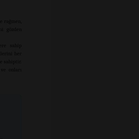
ze rağmen,
ni gözden
ere sahip
lerini her
 sahiptir.
 ve onları