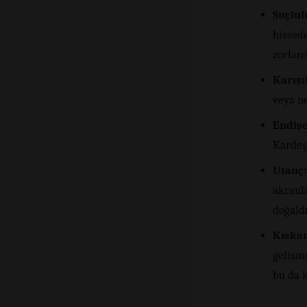
Suçlul
hissede
zorland
Karışı
veya n
Endişe
Kardeş
Utanç:
akranl
doğaldı
Kıskan
gelişm
bu da 