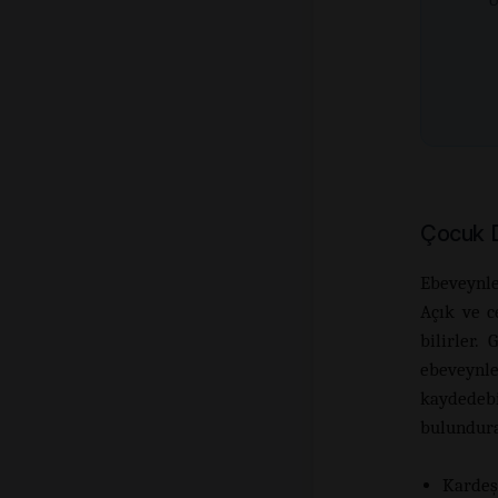
Ü
Çocuk D
Ebeveynle
Açık ve c
bilirler.
ebeveynl
kaydedeb
bulundurab
Kardeş