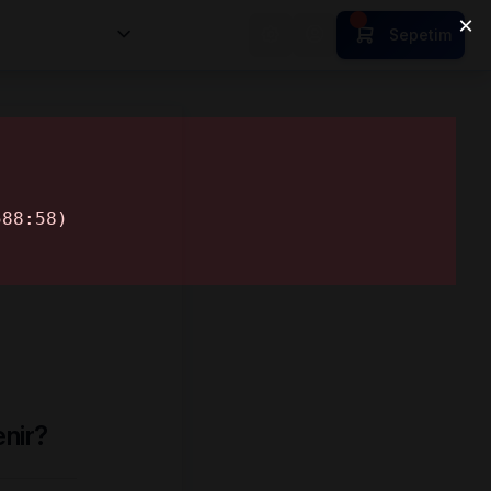
nsan Kıymetleri
Sepetim
enir?