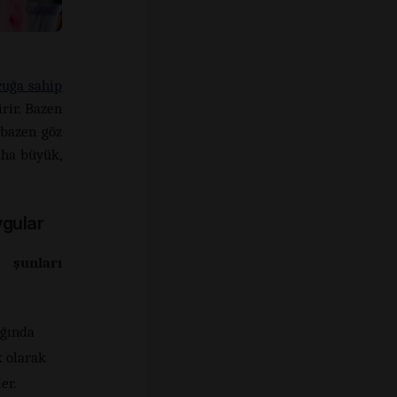
cuğa sahip
rir. Bazen
 bazen göz
aha büyük,
ygular
 şunları
ığında
k olarak
er.