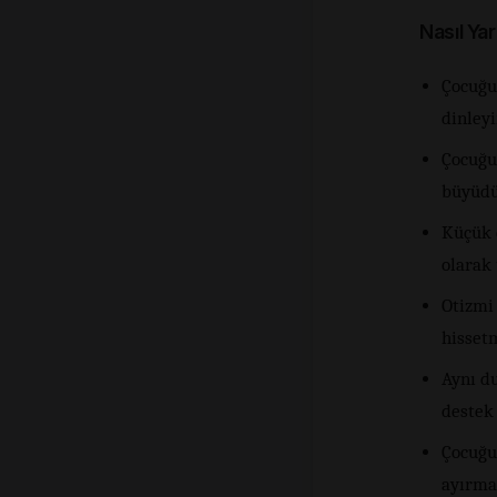
Nasıl Yar
Çocuğu
dinleyi
Çocuğun
büyüdük
Küçük ç
olarak
Otizmi
hisset
Aynı d
destek 
Çocuğu
ayırma