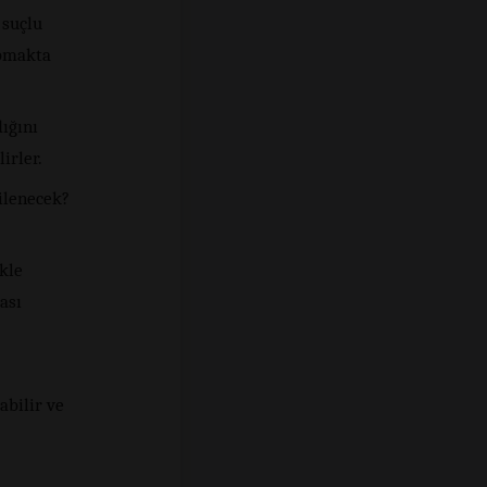
 suçlu
apmakta
ığını
irler.
ilenecek?
ikle
ası
abilir ve