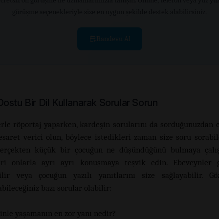
cretsiz ön görüşme ile uzmanlarımızla tanışın. Online, telefon veya yüz yü
görüşme seçenekleriyle size en uygun şekilde destek alabilirsiniz.
Randevu Al
ostu Bir Dil Kullanarak Sorular Sorun
rle röportaj yaparken, kardeşin sorularını da sorduğunuzdan 
esaret verici olun, böylece istedikleri zaman size soru sorabil
 Gerçekten küçük bir çocuğun ne düşündüğünü bulmaya çalış
eri onlarla ayrı ayrı konuşmaya teşvik edin. Ebeveynler 
ilir veya çocuğun yazılı yanıtlarını size sağlayabilir. G
ileceğiniz bazı sorular olabilir:
inle yaşamanın en zor yanı nedir?