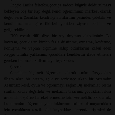
Reggio Emilia felsefesi, çocuğa sadece bilgiyle doldurulmayı
bekleyen boş bir kap değil, kendi öğreniminin merkezi olarak
değer verir. Çocuklar kendi ilgi alanlarının peşinden gidebilir ve
kendi hızlarına göre fikirleri yeniden ziyaret edebilir ve
geliştirebilirler.
"100 çocuk dili" diye bir şey duymuş olabilirsiniz. Bu
kavram, çocukların birden fazla düşünme, oynama, keşfetme,
konuşma ve yapma biçimine sahip olduklarını kabul eder.
Reggio Emilia yaklaşımı, çocukları kendilerini ifade etmeleri
gereken her aracı kullanmaya teşvik eder.
Çevre
Genellikle ‘üçüncü öğretmen’ olarak anılan Reggio’dan
ilham alan bir ortam, açık ve serbestçe akan bir ortamdır.
Kesintisiz keşif, oyun ve öğrenmeyi sağlar. Dış mekanlar, resmi
sınıflar kadar değerlidir ve mekanın tasarımı, çocukların ikisi
arasında özgürce hareket etmesine izin vermelidir. Ek olarak,
bu olmadan öğrenme yolculuklarının sahibi olamayacakları
için çocukların teşvik edici kaynaklara ücretsiz erişimleri de