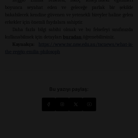
boyunca seyahat eden ve geleceğe parlak bir şekilde
bakabilecek kendine güvenen ve yetenekli bireyler haline gelen
erkekler için önemli faydalara sahiptir.
Daha fazla bilgi sabihi olmak ve bu felsefeyi sınıfınızda
kullanabilmek için detayları
buradan
öğrenebilirsiniz.
Kaynakça:
https://www.tsc.nsw.edu.au/tscnews/what-is-
the-reggio-emilia-philosoph
Bu yazıyı paylaş: