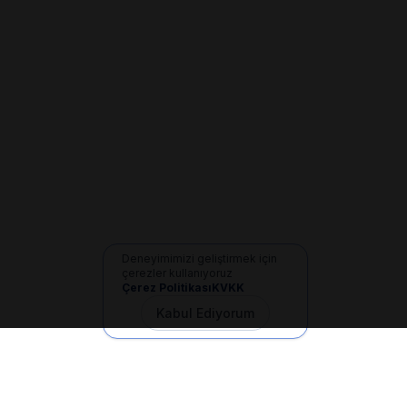
Deneyimimizi geliştirmek için
çerezler kullanıyoruz
Çerez Politikası
KVKK
Kabul Ediyorum