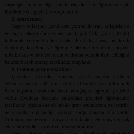
sosyal gelişimine ve diğer çocuklarla, aileleri ve öğretmenleriyle
ilişkilerine çok güçlü bir vurgu vardır.
2. Araştırmacı
Reggio yaklaşımı, çocukların yaratıcılıklarını, anlayışlarını
ve düşüncelerini ifade etmek için birçok farklı yolu (100 dil)
kullandıkları öncülünden başlar. Bu bakış açısı, bu farklı
düşünme, keşfetme ve öğrenme biçimlerinin çizim, heykel,
müzik, dans ve hareket, resim ve drama yoluyla ifade edildiğini
belirten birçok sanatçı tarafından onaylandı.
3. Problem çözme teknikleri
Çocuklara, akranları arasında gerçek hayatta problem
çözme ve yaratıcı düşünme ve keşif fırsatları da dahil olmak
üzere kapsamlı araştırma fırsatları sağlayan öğrenme projeleri
verilir. Çocuklar, üzerinde çalıştıkları projeleri öğretmenler
tarafından gözlemlenerek küçük grup ortamlarına yerleştirilir
ve çocukların ilgilendiği konuyu sorgulamasına izin verilir.
Ardından, çocuklara konuyu daha fazla açıklamaya teşvik
eden materyaller, sorular ve fırsatlar sunarlar.
Reggio Emilia Felsefesi, İskoç Koleji’ndeki eğitimleri