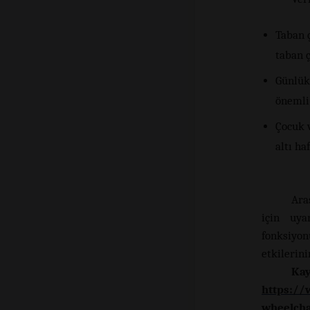
Taban ç
taban ç
Günlük 
önemli 
Çocuk v
altı ha
Ara
için uya
fonksiyon
etkilerin
Kay
https://
wheelcha