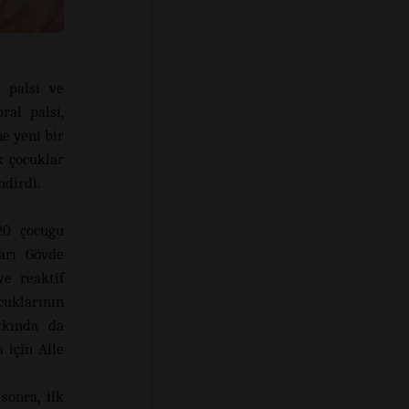
l palsi ve
ral palsi,
e yeni bir
k çocuklar
ndirdi.
20 çocuğu
ları Gövde
ve reaktif
cuklarının
akkında da
 için Aile
sonra, ilk