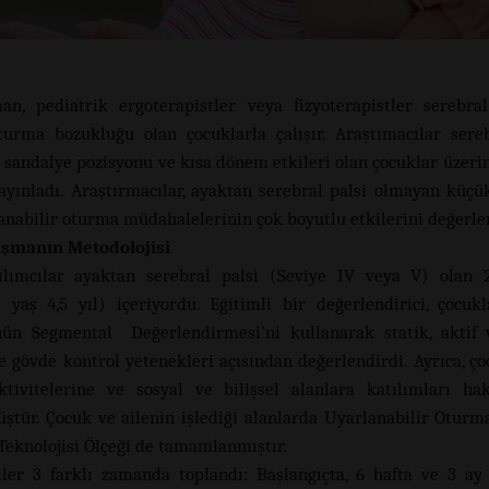
n, pediatrik ergoterapistler veya fizyoterapistler serebra
turma bozukluğu olan çocuklarla çalışır. Araştımacılar sereb
i sandalye pozisyonu ve kısa dönem etkileri olan çocuklar üzerin
ayınladı. Araştırmacılar, ayaktan serebral palsi olmayan küçü
lanabilir oturma müdahalelerinin çok boyutlu etkilerini değerle
ışmanın Metodolojisi
ılımcılar ayaktan serebral palsi (Seviye IV veya V) olan 
 yaş 4,5 yıl) içeriyordu. Eğitimli bir değerlendirici, çocuk
ün Segmental Değerlendirmesi’ni kullanarak statik, aktif 
e gövde kontrol yetenekleri açısından değerlendirdi. Ayrıca, ço
tivitelerine ve sosyal ve bilişsel alanlara katılımları h
ştür. Çocuk ve ailenin işlediği alanlarda Uyarlanabilir Oturma
Teknolojisi Ölçeği de tamamlanmıştır.
iler 3 farklı zamanda toplandı: Başlangıçta, 6 hafta ve 3 ay 