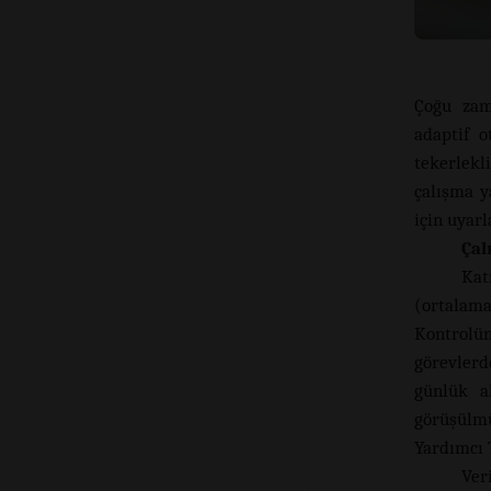
Çoğu zama
adaptif o
tekerlekl
çalışma y
için uyar
Çal
Kat
(ortalama
Kontrolün
görevlerd
günlük ak
görüşülmü
Yardımcı 
Ver