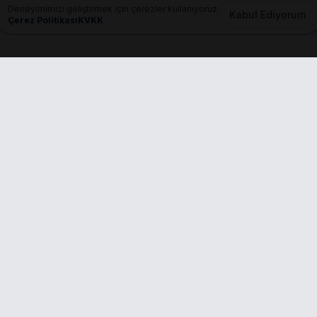
Deneyimimizi geliştirmek için çerezler kullanıyoruz
Kabul Ediyorum
Çerez Politikası
KVKK
Mail
info@dilgem.com.tr
nkler
Başvurular
PROFESYONEL ÜYE
fa
er