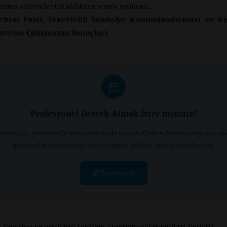
turma sistemlerini aldıktan sonra toplandı.
ebral Palsi, Tekerlekli Sandalye Konumlandırması ve Kı
Üzerine Çalışmanın Sonuçları
Profesyonel Destek Almak İster misiniz?
cretsiz ön görüşme ile uzmanlarımızla tanışın. Online, telefon veya yüz yü
görüşme seçenekleriyle size en uygun şekilde destek alabilirsiniz.
Randevu Al
 toplama ve analizini takiben araştırmacılar şunları belirtti: