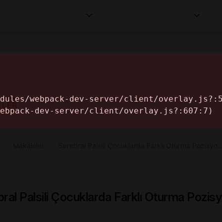
Kurumlar
Makaleler
Profesyoneller
Bilgi
İ
ELER
›
Makaleler
›
Serebral Palsili Çocuklarda Farklı Oturma Pozisyo
ral Palsili Çocuklarda Farklı Oturma Pozisy