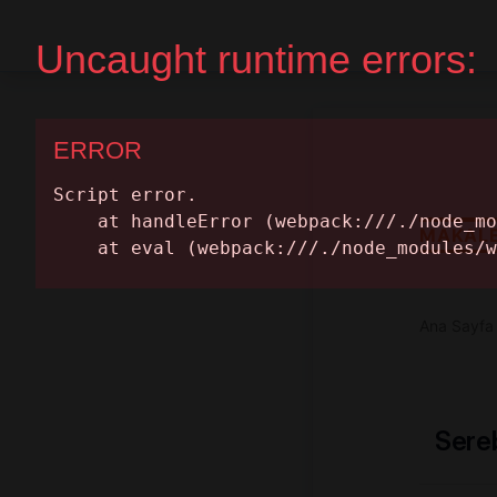
Ana Sayfa
Randevu Al
MAKAL
Ana Sayfa
Sereb