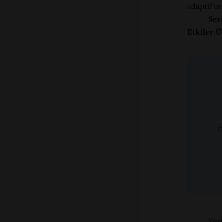
adaptif o
Ser
Etkiler 
Ü
Veri