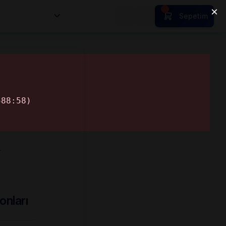
nsan Kıymetleri
Sepetim
…
onları