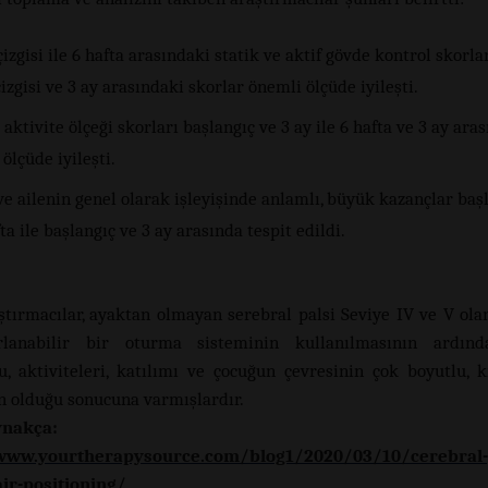
izgisi ile 6 hafta arasındaki statik ve aktif gövde kontrol skorlar
izgisi ve 3 ay arasındaki skorlar önemli ölçüde iyileşti.
aktivite ölçeği skorları başlangıç ​​ve 3 ay ile 6 hafta ve 3 ay ara
ölçüde iyileşti.
e ailenin genel olarak işleyişinde anlamlı, büyük kazançlar başla
fta ile başlangıç ​​ve 3 ay arasında tespit edildi.
ştırmacılar, ayaktan olmayan serebral palsi Seviye IV ve V ola
rlanabilir bir oturma sisteminin kullanılmasının ardınd
u, aktiviteleri, katılımı ve çocuğun çevresinin çok boyutlu, k
in olduğu sonucuna varmışlardır.
nakça:
www.yourtherapysource.com/blog1/2020/03/10/cerebral-
ir-positioning/