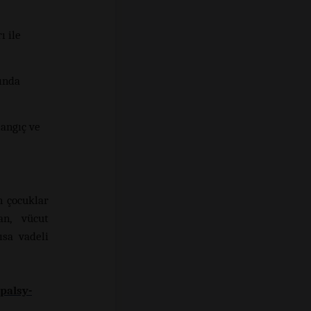
ı ile
sında
ngıç ​​ve
n çocuklar
an, vücut
ısa vadeli
palsy-