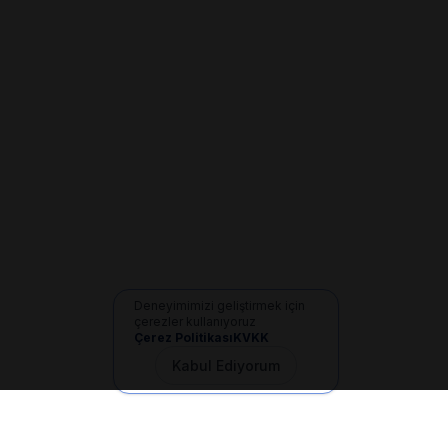
Deneyimimizi geliştirmek için
çerezler kullanıyoruz
Çerez Politikası
KVKK
Kabul Ediyorum