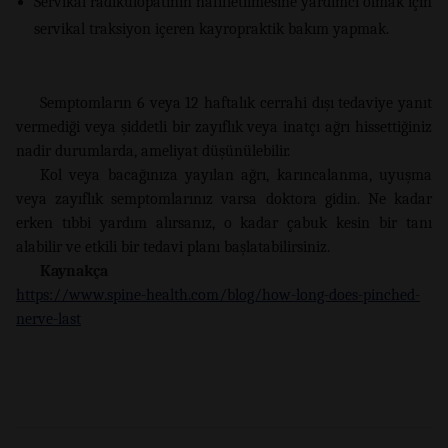
Servikal radikülopatinin hafifletilmesine yardımcı olmak için
servikal traksiyon içeren kayropraktik bakım yapmak.
Semptomların 6 veya 12 haftalık cerrahi dışı tedaviye yanıt
vermediği veya şiddetli bir zayıflık veya inatçı ağrı hissettiğiniz
nadir durumlarda, ameliyat düşünülebilir.
Kol veya bacağınıza yayılan ağrı, karıncalanma, uyuşma
veya zayıflık semptomlarınız varsa doktora gidin. Ne kadar
erken tıbbi yardım alırsanız, o kadar çabuk kesin bir tanı
alabilir ve etkili bir tedavi planı başlatabilirsiniz.
Kaynakça
https://www.spine-health.com/blog/how-long-does-pinched-
nerve-last