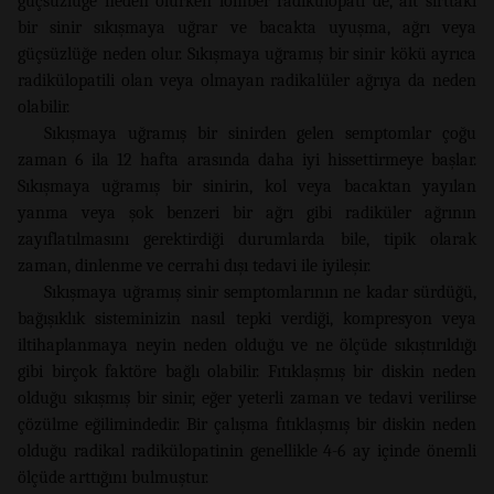
güçsüzlüğe neden olurken lomber radikülopati de, alt sırttaki
bir sinir sıkışmaya uğrar ve bacakta uyuşma, ağrı veya
güçsüzlüğe neden olur. Sıkışmaya uğramış bir sinir kökü ayrıca
radikülopatili olan veya olmayan radikalüler ağrıya da neden
olabilir.
Sıkışmaya uğramış bir sinirden gelen semptomlar çoğu
zaman 6 ila 12 hafta arasında daha iyi hissettirmeye başlar.
Sıkışmaya uğramış bir sinirin, kol veya bacaktan yayılan
yanma veya şok benzeri bir ağrı gibi radiküler ağrının
zayıflatılmasını gerektirdiği durumlarda bile, tipik olarak
zaman, dinlenme ve cerrahi dışı tedavi ile iyileşir.
Sıkışmaya uğramış sinir semptomlarının ne kadar sürdüğü,
bağışıklık sisteminizin nasıl tepki verdiği, kompresyon veya
iltihaplanmaya neyin neden olduğu ve ne ölçüde sıkıştırıldığı
gibi birçok faktöre bağlı olabilir. Fıtıklaşmış bir diskin neden
olduğu sıkışmış bir sinir, eğer yeterli zaman ve tedavi verilirse
çözülme eğilimindedir. Bir çalışma fıtıklaşmış bir diskin neden
olduğu radikal radikülopatinin genellikle 4-6 ay içinde önemli
ölçüde arttığını bulmuştur.