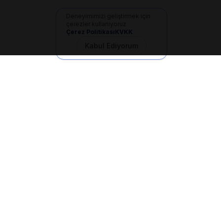
Deneyimimizi geliştirmek için
çerezler kullanıyoruz
Çerez Politikası
KVKK
Kabul Ediyorum
İletişim
+90 533 165 60 94
Mail
info@dilgem.com.tr
DİLGEM Genel Merkez
Pendik / İstanbul
Hızlı Linkler
Ana Sayfa