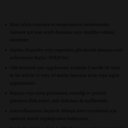
Siniri tahriş etmemek ve semptomların alevlenmesini
önlemek için kısa süreli dinlenme veya modifiye edilmiş
aktiviteler.
Aspirin, ibuprofen veya naproksen gibi steroid olmayan anti-
enflamatuar ilaçlar (NSAID’ler).
Cildi korumak için uygulamalar arasında 2 saatlik bir mola
ile bir seferde 15 veya 20 dakika boyunca sıcak veya soğuk
uygulamaları.
Boynun veya sırtın güçlenmesi, esnekliği ve postürü
iyileştiren fizik tedavi, sinir iltihabını da hafifletebilir.
Anti-enflamatuar ilaçlarda iltihaplı siniri temizlemek için
epidural steroid enjeksiyonları kullanmak.