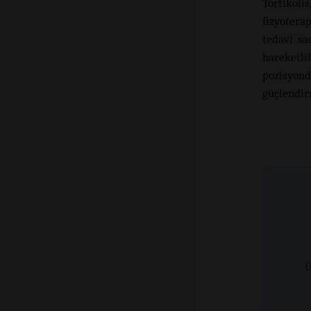
Tortikoli
fizyotera
tedavi sa
hareketlil
pozisyon
güçlendirm
Ü