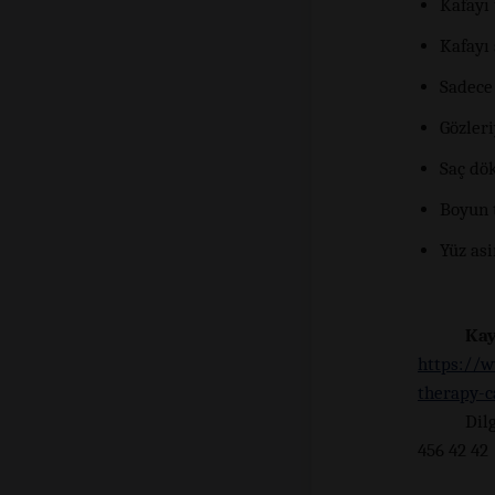
Kafayı
Kafayı
Sadece
Gözler
Saç dö
Boyun 
Yüz asi
Ka
https://w
therapy-c
Dil
456 42 42
+9