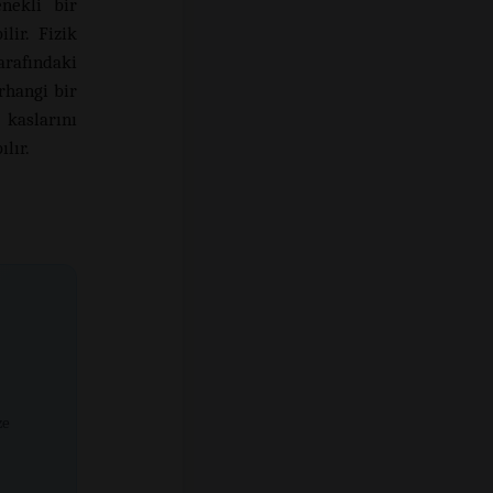
enekli bir
lir. Fizik
arafındaki
rhangi bir
kaslarını
lır.
ze