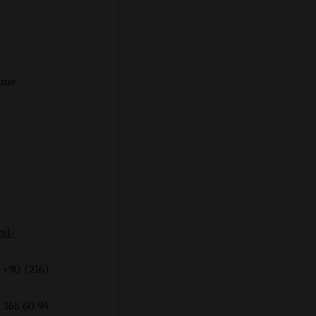
etme
al-
 +90 (216)
 94