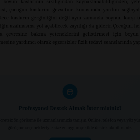
s, boyun kaslarının sıkılığından kaynaklanabildiğinden, yet
pist, çocuğun kaslarını gevşetme konusunda yardım sağlayabi
dece kasların gerginliğini değil aynı zamanda boynun karşı t
iğin azalmasına yol açabilecek zayıflığı da giderir. Çocuğun, he
da çevresine bakma yeteneklerini geliştirmesi için boyun 
esine yardımcı olarak egzersizler fizik tedavi seanslarında yapı
Profesyonel Destek Almak İster misiniz?
cretsiz ön görüşme ile uzmanlarımızla tanışın. Online, telefon veya yüz yü
görüşme seçenekleriyle size en uygun şekilde destek alabilirsiniz.