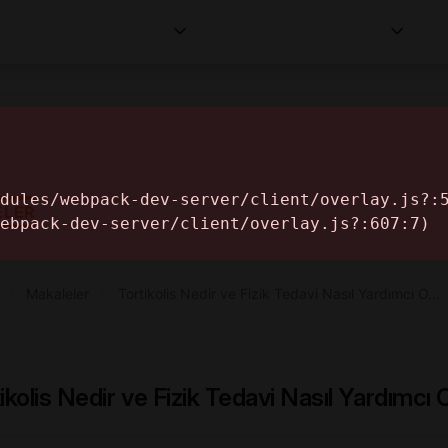
Kurumlar
Makaleler
Profesyoneller
Bilgi
İ
ELER
›
Makaleler
›
Tortikolis Nedir ve Fizik Tedavi Nasıl Yardımcı O…
ikolis Nedir ve Fizik Tedavi Nasıl Yardımcı 