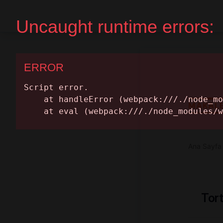
Ana Sayfa
Randevu Al
MAKAL
Ana Sayfa
Tort