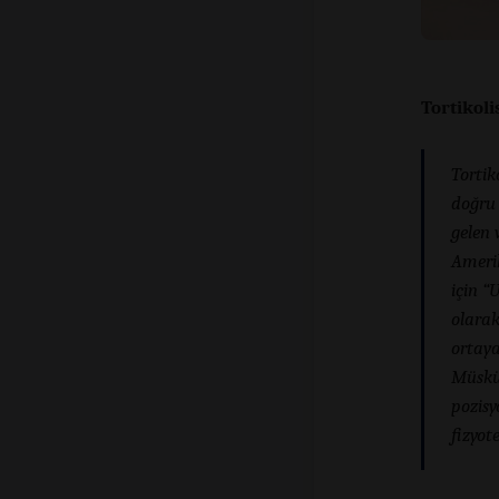
Tortikoli
Tortik
doğru 
gelen 
Ameri
için “
olarak
ortaya
Müskül
pozisy
fizyot