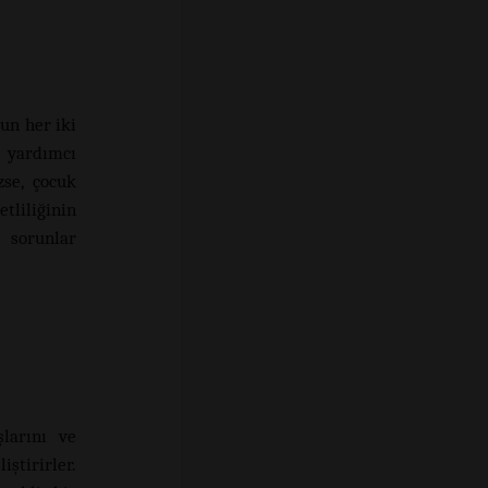
dun her iki
 yardımcı
zse, çocuk
tliliğinin
i sorunlar
şlarını ve
ştirirler.