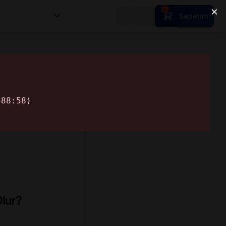
nsan Kıymetleri
Sepetim
Olur?