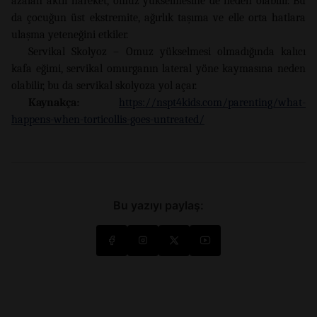
azalan aktif hareket, omuz yükselmesine de neden olabilir. Bu
da çocuğun üst ekstremite, ağırlık taşıma ve elle orta hatlara
ulaşma yeteneğini etkiler.
Servikal Skolyoz – Omuz yükselmesi olmadığında kalıcı
kafa eğimi, servikal omurganın lateral yöne kaymasına neden
olabilir, bu da servikal skolyoza yol açar.
Kaynakça:
https://nspt4kids.com/parenting/what-
happens-when-torticollis-goes-untreated/
Bu yazıyı paylaş: