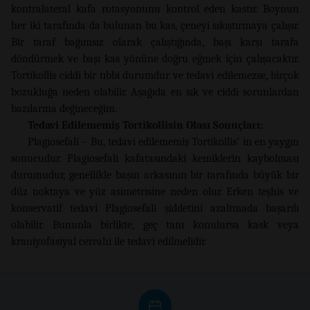
kontralateral kafa rotasyonunu kontrol eden kastır. Boynun
her iki tarafında da bulunan bu kas, çeneyi sıkıştırmaya çalışır.
Bir taraf bağımsız olarak çalıştığında, başı karşı tarafa
döndürmek ve başı kas yönüne doğru eğmek için çalışacaktır.
Tortikollis ciddi bir tıbbi durumdur ve tedavi edilemezse, birçok
bozukluğa neden olabilir. Aşağıda en sık ve ciddi sorunlardan
bazılarına değineceğim.
Tedavi Edilememiş Tortikollisin Olası Sonuçları:
Plagiosefali – Bu, tedavi edilememiş Tortikollis’ in en yaygın
sonucudur. Plagiosefali kafatasındaki kemiklerin kaybolması
durumudur, genellikle başın arkasının bir tarafında büyük bir
düz noktaya ve yüz asimetrisine neden olur. Erken teşhis ve
konservatif tedavi Plagiosefali şiddetini azaltmada başarılı
olabilir. Bununla birlikte, geç tanı konulursa kask veya
kraniyofasiyal cerrahi ile tedavi edilmelidir.