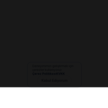
Deneyimimizi geliştirmek için
çerezler kullanıyoruz
Çerez Politikası
KVKK
Kabul Ediyorum