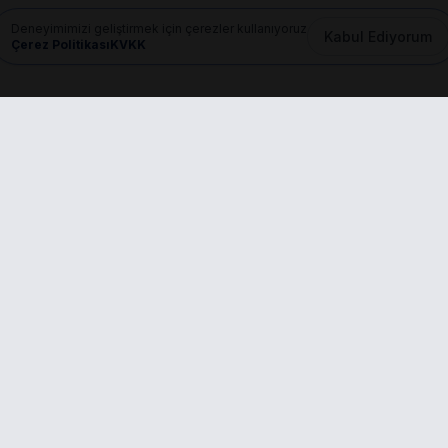
Deneyimimizi geliştirmek için çerezler kullanıyoruz
Kabul Ediyorum
Çerez Politikası
KVKK
Mail
info@dilgem.com.tr
nkler
Başvurular
PROFESYONEL ÜYE
fa