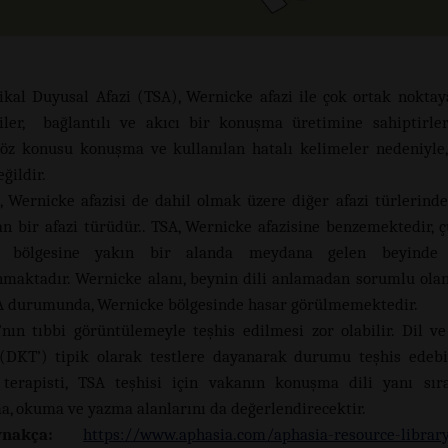
ikal Duyusal Afazi (TSA), Wernicke afazi ile çok ortak noktaya
şiler, bağlantılı ve akıcı bir konuşma üretimine sahiptirle
 söz konusu konuşma ve kullanılan hatalı kelimeler nedeniyl
ğildir.
, Wernicke afazisi de dahil olmak üzere diğer afazi türlerind
an bir afazi türüdür.. TSA, Wernicke afazisine benzemektedir, 
e bölgesine yakın bir alanda meydana gelen beyinde 
maktadır. Wernicke alanı, beynin dili anlamadan sorumlu olan
 durumunda, Wernicke bölgesinde hasar görülmemektedir.
’nın tıbbi görüntülemeyle teşhis edilmesi zor olabilir. Dil 
 (DKT’) tipik olarak testlere dayanarak durumu teşhis edebil
terapisti, TSA teşhisi için vakanın konuşma dili yanı sıra
a, okuma ve yazma alanlarını da değerlendirecektir.
ynakça:
https://www.aphasia.com/aphasia-resource-librar