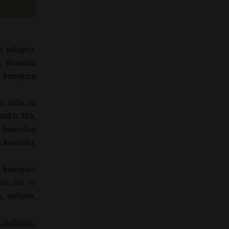
 sahiptir.
r. Bununla
e, konuşma
en daha az
çünkü TSA,
hasardan
 kısmıdır.
ve konuşma
ir. Dil ve
, anlama,
y/aphasia-