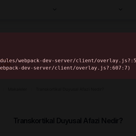
Kurumlar
Makaleler
Profesyoneller
Bilgi
İ
ELER
›
Makaleler
›
Transkortikal Duyusal Afazi Nedir?
Transkortikal Duyusal Afazi Nedir?