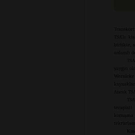
Transkort
TSA’lı ki
birlikte,
anlamlı de
TSA
yaygın ol
Wernick
kaynaklan
Ancak TSA
TSA
terapisti
konuşma 
tekrarlam
Ka