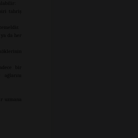
labilir:
iri tahriş
an slot
temeldir.
 ya da her
öklerinin
adece bir
r ağlarını
bir uzmana