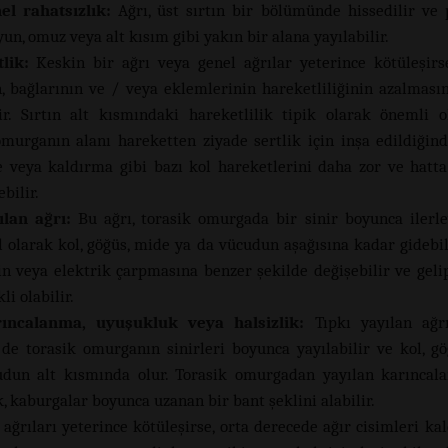
el rahatsızlık:
Ağrı, üst sırtın bir bölümünde hissedilir ve 
un, omuz veya alt kısım gibi yakın bir alana yayılabilir.
gates o
tlik:
Keskin bir ağrı veya genel ağrılar yeterince kötüleşirse
n, bağlarının ve / veya eklemlerinin hareketliliğinin azalması
ir. Sırtın alt kısmındaki hareketlilik tipik olarak önemli
 omurganın alanı hareketten ziyade sertlik için inşa edildiğind
veya kaldırma gibi bazı kol hareketlerini daha zor ve hatt
ebilir.
ılan ağrı:
Bu ağrı, torasik omurgada bir sinir boyunca ilerle
l olarak kol, göğüs, mide ya da vücudun aşağısına kadar gidebili
in veya elektrik çarpmasına benzer şekilde değişebilir ve gelip
li olabilir.
ıncalanma, uyuşukluk veya halsizlik:
Tıpkı yayılan ağrı
r de torasik omurganın sinirleri boyunca yayılabilir ve kol, gö
udun alt kısmında olur. Torasik omurgadan yayılan karıncal
, kaburgalar boyunca uzanan bir bant şeklini alabilir.
slot qris
t ağrıları yeterince kötüleşirse, orta derecede ağır cisimleri ka