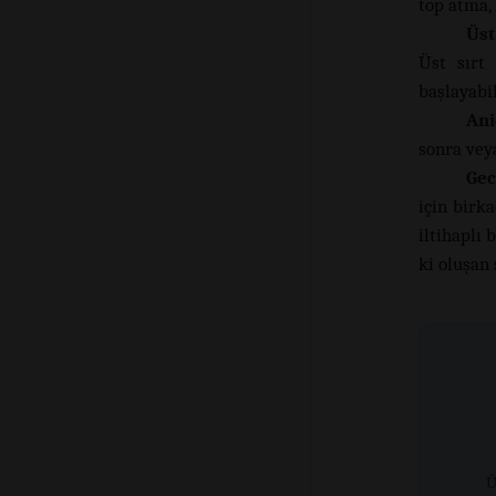
top atma,
Üst
Üst sırt 
başlayabil
Ani
sonra veya
Gec
için birk
iltihaplı
ki oluşan
Ü