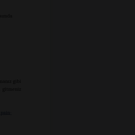
ısımda
lmanız gibi
a gitmeniz
-pain-