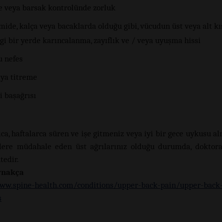
 veya barsak kontrolünde zorluk
mide, kalça veya bacaklarda olduğu gibi, vücudun üst veya alt k
i bir yerde karıncalanma, zayıflık ve / veya uyuşma hissi
u nefes
eya titreme
i başağrısı
lapassampit.com
ıca, haftalarca süren ve işe gitmeniz veya iyi bir gece uykusu a
lere müdahale eden üst ağrılarınız olduğu durumda, doktor
edir.
ynakça
ww.spine-health.com/conditions/upper-back-pain/upper-back
s