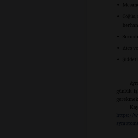
Mesane
Göğüs, 
herhang
Sorunl
Ateş v
Şiddetl
Ayr
günlük iş
gerekmekt
Ka
https://w
symptom