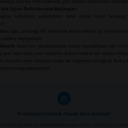
 rahatça oturma veya dinlenme gibi normal aktiviteleri etkileyeb
 Sırt Ağrısı Belirtilerinin Başlangıcı
ağrısı belirtileri, aşağıdakiler dahil olmak üzere herhangi
ir:
den:
Ağrı, herhangi bir nedenden dolayı oluşan bir yaralanm
 aniden başlayabilir.
ikmeli:
Bazen bir yaralanmadan dolayı kaynaklanan ağrı ort
aç saat veya daha uzun sürebilir. Bunun nedeni her zaman bilin
 bir süreçten veya vücudun başka bir bölgesinin bu ağrıyı fark e
 süreçten kaynaklanabilir.
Profesyonel Destek Almak İster misiniz?
cretsiz ön görüşme ile uzmanlarımızla tanışın. Online, telefon veya yüz yü