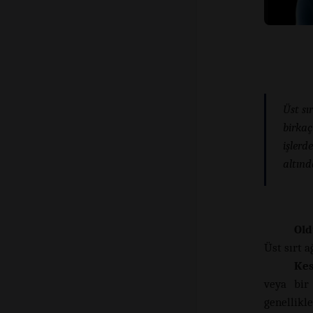
Üst sır
birkaç
işlerd
altınd
Old
Üst sırt a
Kes
veya bir 
genellikl