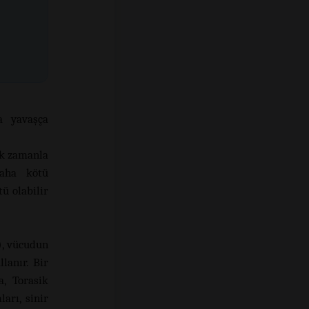
a yavaşça
rak zamanla
daha kötü
ü olabilir
), vücudun
lanır. Bir
a, Torasik
arı, sinir