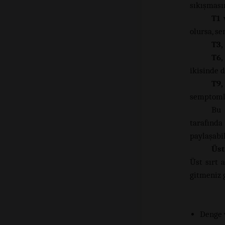
sıkışmasın
T1 
olursa, s
T3,
T6,
ikisinde d
T9,
semptomlar
Bu 
tarafında
paylaşabil
Üst
Üst sırt 
gitmeniz 
Denge v