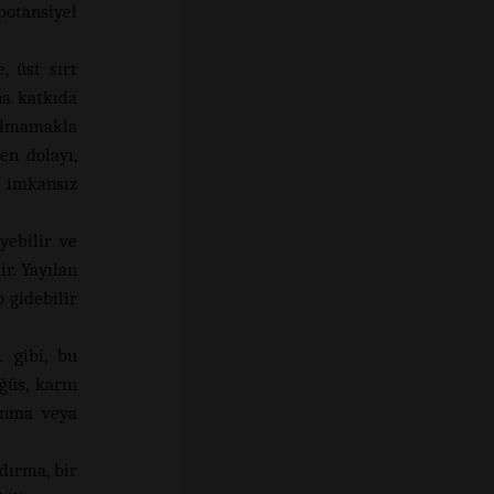
potansiyel
f olympus
, üst sırt
na katkıda
 olmamakla
en dolayı,
a imkansız
yebilir ve
r. Yayılan
 gidebilir
 gibi, bu
ğüs, karın
anma veya
ldırma, bir