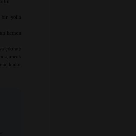
ilir.
 bir yolla
adan hemen
aya çıkmak
mez, ancak
dene kadar
ze