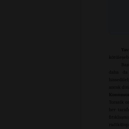
Yav
kötüleşebi
Baze
daha da 
hissedileb
ancak dinl
Konumuna 
Torasik o
her taraf
fıtıklaşm
radikülop