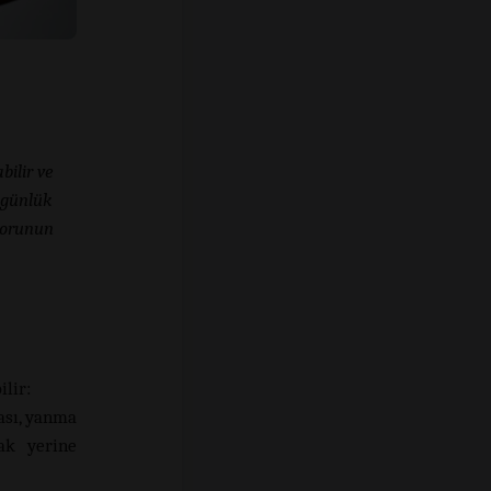
abilir ve
e günlük
 sorunun
ilir:
ası, yanma
mak yerine