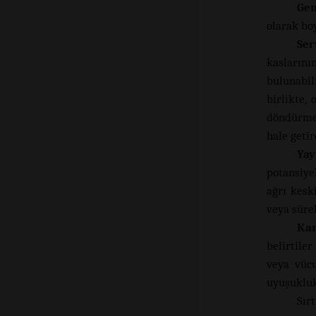
Gen
olarak boy
Ser
kaslarını
bulunabil
birlikte,
döndürme 
hale getir
Yay
potansiye
ağrı kesk
veya sürek
Kar
belirtile
veya vüc
uyuşukluk
Sır