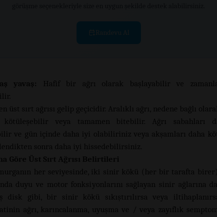
görüşme seçenekleriyle size en uygun şekilde destek alabilirsiniz.
Randevu Al
aş yavaş:
Hafif bir ağrı olarak başlayabilir ve zamanl
lir.
n üst sırt ağrısı gelip geçicidir. Aralıklı ağrı, nedene bağlı ola
kötüleşebilir veya tamamen bitebilir. Ağrı sabahları 
ilir ve gün içinde daha iyi olabiliriniz veya akşamları daha köt
endikten sonra daha iyi hissedebilirsiniz.
Göre Üst Sırt Ağrısı Belirtileri
murganın her seviyesinde, iki sinir kökü (her bir tarafta birer
ında duyu ve motor fonksiyonlarını sağlayan sinir ağlarına dal
ış disk gibi, bir sinir kökü sıkıştırılırsa veya iltihaplanırs
atinin ağrı, karıncalanma, uyuşma ve / veya zayıflık semptoml