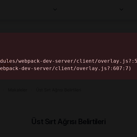
Kurumlar
Makaleler
Profesyoneller
Bilgi
İ
ELER
›
Makaleler
›
Üst Sırt Ağrısı Belirtileri
Üst Sırt Ağrısı Belirtileri