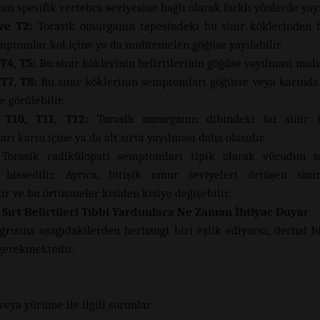
ın spesifik vertebra seviyesine bağlı olarak farklı yönlerde yayı
ve T2:
Torasik omurganın tepesindeki bu sinir köklerinden b
emptomlar kol içine ya da muhtemelen göğüse yayılabilir.
spacem
 T4, T5:
Bu sinir köklerinin belirtilerinin göğüse yayılması muh
 T7, T8:
Bu sinir köklerinin semptomları göğüste veya karında
e görülebilir.
 T10, T11, T12:
Torasik omurganın dibindeki bu sinir k
ı karın içine ya da alt sırta yayılması daha olasıdır.
Torasik radikülopati semptomları tipik olarak vücudun s
 hissedilir. Ayrıca, bitişik omur seviyeleri örtüşen sini
ir ve bu örtüşmeler kişiden kişiye değişebilir.
 Sırt Belirtileri Tıbbi Yardımlara Ne Zaman İhtiyac Duyar
ağrısına aşağıdakilerden herhangi biri eşlik ediyorsa, derhal 
gerekmektedir:
eya yürüme ile ilgili sorunlar