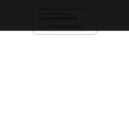
Deneyimimizi geliştirmek için
çerezler kullanıyoruz
Çerez Politikası
KVKK
Kabul Ediyorum
İletişim
+90 533 165 60 94
Mail
info@dilgem.com.tr
DİLGEM Genel Merkez
Pendik / İstanbul
Hızlı Linkler
Ana Sayfa
Makaleler