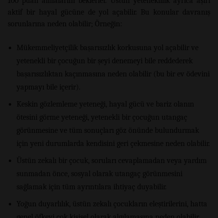
100 puan almalarını beklerler. Üstün yeteneklilik ayrıca aşırı
aktif bir hayal gücüne de yol açabilir. Bu konular davranış
sorunlarına neden olabilir; Örneğin:
Mükemmeliyetçilik başarısızlık korkusuna yol açabilir ve
yetenekli bir çocuğun bir şeyi denemeyi bile reddederek
başarısızlıktan kaçınmasına neden olabilir (bu bir ev ödevini
yapmayı bile içerir).
Keskin gözlemleme yeteneği, hayal gücü ve bariz olanın
ötesini görme yeteneği, yetenekli bir çocuğun utangaç
görünmesine ve tüm sonuçları göz önünde bulundurmak
için yeni durumlarda kendisini geri çekmesine neden olabilir.
Üstün zekalı bir çocuk, soruları cevaplamadan veya yardım
sunmadan önce, sosyal olarak utangaç görünmesini
sağlamak için tüm ayrıntılara ihtiyaç duyabilir.
Yoğun duyarlılık, üstün zekalı çocukların eleştirilerini, hatta
genel öfkeyi çok kişisel olarak algılamasına neden olabilir.