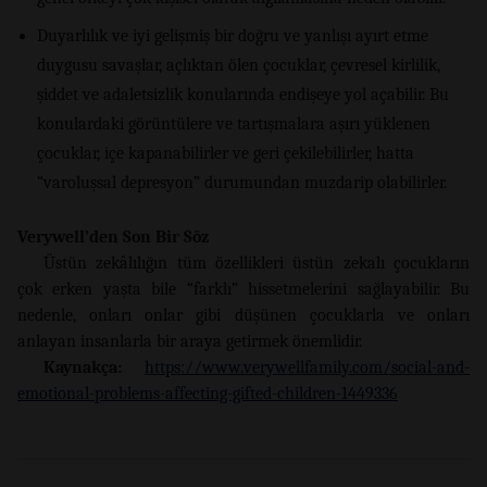
Duyarlılık ve iyi gelişmiş bir doğru ve yanlışı ayırt etme
duygusu savaşlar, açlıktan ölen çocuklar, çevresel kirlilik,
şiddet ve adaletsizlik konularında endişeye yol açabilir. Bu
konulardaki görüntülere ve tartışmalara aşırı yüklenen
çocuklar, içe kapanabilirler ve geri çekilebilirler, hatta
“varoluşsal depresyon” durumundan muzdarip olabilirler.
Verywell
’
den Son Bir
Söz
Üstün zekâlılığın tüm özellikleri üstün zekalı çocukların
çok erken yaşta bile “farklı” hissetmelerini sağlayabilir. Bu
nedenle, onları onlar gibi düşünen çocuklarla ve onları
anlayan insanlarla bir araya getirmek önemlidir.
Kaynakça:
https://www.verywellfamily.com/social-and-
emotional-problems-affecting-gifted-children-1449336