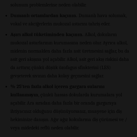
solunum problemlerine neden olabilir.
Dumanlı ortamlardan kaçının.
Dumanlı hava solumak,
vokal ve akciğerlerin mukozal astarını tahriş eder.
Aşırı alkol tüketiminden kaçının.
Alkol, dokuların
mukozal astarlarının kurumasına neden olur. Ayrıca alkol,
midenin normalden daha fazla asit üretmesini sağlar, bu da
asit geri akışına yol açabilir. Alkol, asit geri akış riskini daha
da arttırır, çünkü düşük özofagus sfinkterini (LES)
gevşeterek sıvının daha kolay geçmesini sağlar.
% 25’ten fazla alkol içeren gargara sularını
kullanmayın
, çünkü hassas dokularda kurumalara yol
açabilir. Ara sıradan daha fazla bir oranda gargaraya
ihtiyacınız olduğunu düşünüyorsanız, muayene için diş
hekiminize danışın. Ağır ağız kokularına diş çürümesi ve /
veya midedeki reflü neden olabilir.