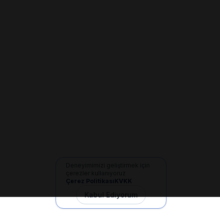
Deneyimimizi geliştirmek için
çerezler kullanıyoruz
Çerez Politikası
KVKK
Kabul Ediyorum