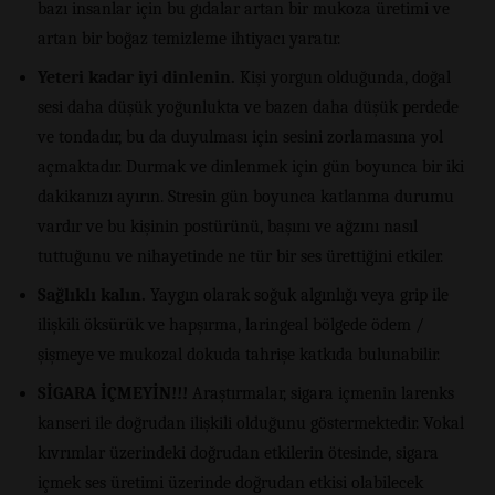
bazı insanlar için bu gıdalar artan bir mukoza üretimi ve
artan bir boğaz temizleme ihtiyacı yaratır.
Yeteri kadar iyi dinlenin.
Kişi yorgun olduğunda, doğal
sesi daha düşük yoğunlukta ve bazen daha düşük perdede
ve tondadır, bu da duyulması için sesini zorlamasına yol
açmaktadır. Durmak ve dinlenmek için gün boyunca bir iki
dakikanızı ayırın. Stresin gün boyunca katlanma durumu
vardır ve bu kişinin postürünü, başını ve ağzını nasıl
tuttuğunu ve nihayetinde ne tür bir ses ürettiğini etkiler.
Sağlıklı kalın.
Yaygın olarak soğuk algınlığı veya grip ile
ilişkili öksürük ve hapşırma, laringeal bölgede ödem /
şişmeye ve mukozal dokuda tahrişe katkıda bulunabilir.
SİGARA İÇMEYİN!!!
Araştırmalar, sigara içmenin larenks
kanseri ile doğrudan ilişkili olduğunu göstermektedir. Vokal
kıvrımlar üzerindeki doğrudan etkilerin ötesinde, sigara
içmek ses üretimi üzerinde doğrudan etkisi olabilecek