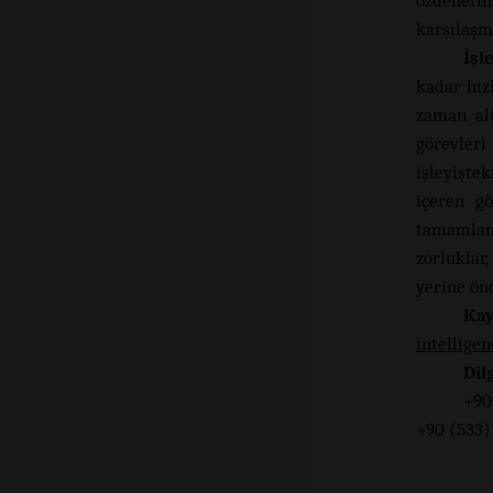
özdenetim
karşılaşma
İşl
kadar hızl
zaman alt
görevleri
işleyiştek
içeren gö
tamamlama
zorluklar
yerine ön
Kay
intelligen
Dil
+90
+90 (533)