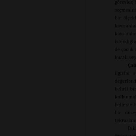
görevler,
seçmesini
bir ölçek
kavramlar
kavramlar
istendiği
de çocuk z
kuralı ve
Çal
ilgisini
değerlend
belirli b
kullanmal
bellekte 
bir düze
tekrarlam
Dik