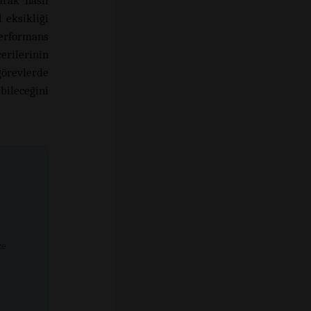
arak nasıl
l eksikliği
erformans
erilerinin
görevlerde
ileceğini
ze