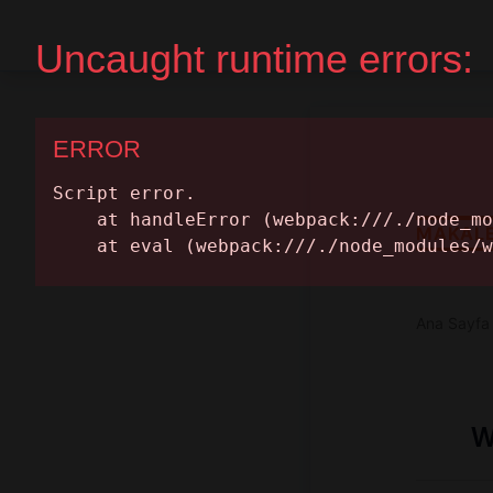
Ana Sayfa
Randevu Al
MAKAL
Ana Sayfa
W