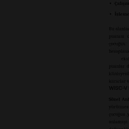
Çalışm
İşleme
Bu alanlar
puanını o
çocuğun 
hesaplana
eks
puanlar dü
klinisyen
kararlar v
WISC-V P
Sözel An
yürütmesi
çocuğun y
anlamayı