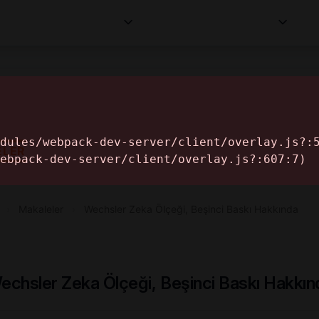
Kurumlar
Makaleler
Profesyoneller
Bilgi
İ
ELER
›
Makaleler
›
Wechsler Zeka Ölçeği, Beşinci Baskı Hakkında
echsler Zeka Ölçeği, Beşinci Baskı Hakkın