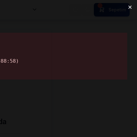
nsan Kıymetleri
Sepetim
da