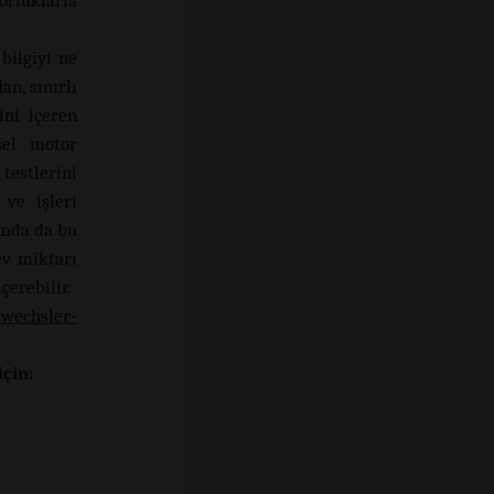
orluklarla
bilgiyi ne
an, sınırlı
ini içeren
rsel motor
 testlerini
 ve işleri
amda da bu
ev miktarı
çerebilir.
-wechsler-
çin: