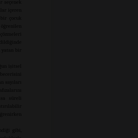
ir seçenek
lar içeren
 bir çocuk
 öğrenilen
 çözmeleri
dildiğinde
a yatan bir
un işitsel
ecerisini
n sayıları
fızalarını
ısa süreli
ırılabilir
ğrenirken
diği gibi,