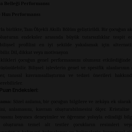
a Belleği Performansı
 Hızı Performansı
la birlikte, Tam Ölçekli Akıllı Bölüm geliştirildi. Bir çocuğun a
luşturan endeksler arasında büyük tutarsızlıklar tespit ed
bilişsel profilini en iyi şekilde yakalamak için alternati
bilir. Dil, dikkat veya motivasyon
iklikleri çocuğun genel performansını olumsuz etkilediğinde 
şünülebilir. Bilişsel işlevlerin genel ve spesifik alanlarının a
ler, tanısal kavramsallaştırma ve tedavi önerileri hakkınd
erebilirler.
uan Endeksleri:
lama:
Sözel anlama, bir çocuğun bilgilere ve zekâya ek olarak 
ni, anlamasını, kavram oluşturabilmesini ölçer. Kristalize
aşamı boyunca deneyimler ve öğrenme yoluyla edindiği bilgi
 oluşturan temel alt testler çocukların resimleri ve