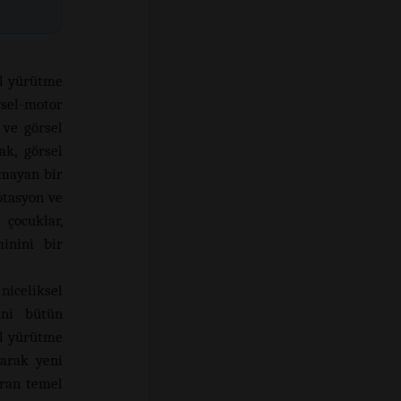
ıl yürütme
rsel-motor
 ve görsel
ak, görsel
şmayan bir
otasyon ve
 çocuklar,
inini bir
iceliksel
ani bütün
ıl yürütme
larak yeni
uran temel