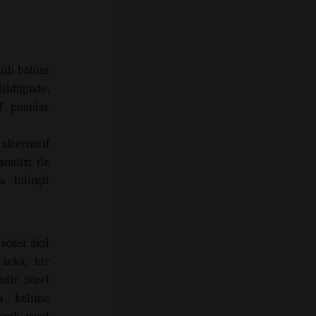
kıllı bölüm
ildiğinde,
f puanlar
alternatif
nalizi ile
a bilinçli
sözel akıl
 zekâ, bir
dir. Sözel
ya kelime