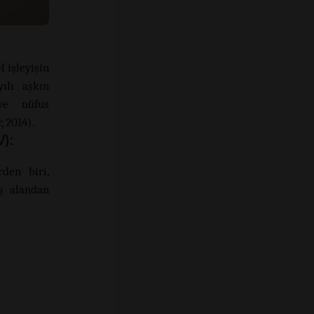
 işleyişin
yılı aşkın
 ve nüfus
, 2014).
V):
den biri,
ş alandan