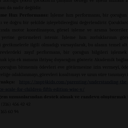
 zorluğu çeken çocukların çalışma belleği ve işlem hızında z
sı da nadir değildir.
eme Hızı Performansı:
İşleme hızı performansı, bir çocuğun 
ı ve doğru bir şekilde işleyebileceğini değerlendirir. Çocuklard
ında motor koordinasyon, görsel işleme ve arama beceriler
 yerine getirmeleri istenir. İşleme hızı zorluklarının gö
i gecikmelerle ilgili olmadığı varsayılarak, bu alanın temel alt
revlerdeki zayıf performans, bir çocuğun bilgileri işlemek
k için ek zamana ihtiyaç duyacağını gösterir. Akademik bağl
, çocuğun bitmemiş ödevleri eve götürmesine izin vermeyi, öd
celiğe odaklanmayı, görevleri kısaltmayı ve uzun süre tanımayı i
nakça:
https://nspt4kids.com/parenting/understanding-the
ce-scale-for-children-fifth-edition-wisc-v/
gem uzmanlarından destek almak ve randevu oluşturmak i
 (216) 456 42 42
 165 60 94