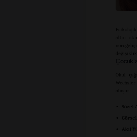
Psikoloji
altın sta
nörogeli
değişikli
Çocukla
Okul çağ
Wechsler
oluşur:
Sözel
Görsel
Akıl Y