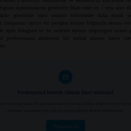
arından o kelimeyi bulmalarını ve kelimelerin kavramsal ol
lduğunu açıklamalarını gerektirir. İfade edici ve / veya alıcı di
uklar genellikle sözel anlama bölümünde daha düşük p
er. Çalışmalar ayrıca bir çocuğun kelime bilgisinin okuma bec
ile ilgili olduğunu ve bu nedenle kelime dağarcığını içeren 
ıf performansın akademik bir zorluk alanını işaret edeb
ir.
Profesyonel Destek Almak İster misiniz?
cretsiz ön görüşme ile uzmanlarımızla tanışın. Online, telefon veya yüz yü
görüşme seçenekleriyle size en uygun şekilde destek alabilirsiniz.
Randevu Al