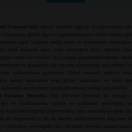
sel Uzamsal Algı:
Görsel uzamsal algı, bir çocuğun sözsüz ak
 oluşturma, görsel algı ve organizasyonunu ortaya koyma, gö
yonunu, soyut bilgileri analiz etme ve sentezleme yeteneğini
da şekil tabanını ayırt etme yeteneğini ölçer. Spesifik olar
lgının temel alt testleri, bir çocuğun parçalardan oluşan /olu
leştirmek ve geometrik bir tasarım oluşturmak için zihinsel r
tirme kullanmasını gerektirir. Görsel uzamsal açıkları olan
kte, model oluşturma veya görsel uyaranları ve şekil zem
 ekranında ayırt etmeyi içeren görevlerde zorluk çekebilirler.
l Yürütme Becerisi:
Akıl yürütme becerisi, bir çocuğun n
tırma ve sınıflandırma yapma ve mekânsal yeteneğini, y
ara karşı olan bilgisini değerlendirir. Aynı zamanda çocuğun ak
ini de değerlendirir, bu da önceki problemlerden bağımsız o
ri çözebilme yeteneğidir. Akıl yürütme becerisi alanını oluşt