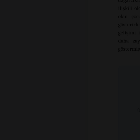
dağarcıkl
ilişkili o
olan çoc
gösterirl
gelişimi 
daha zay
göstermişt
Ü