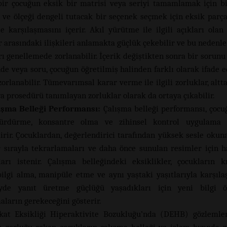
 bir çocuğun eksik bir matrisi veya seriyi tamamlamak için b
 ve ölçeği dengeli tutacak bir seçenek seçmek için eksik parça
le karşılaşmasını içerir. Akıl yürütme ile ilgili açıkları olan
 arasındaki ilişkileri anlamakta güçlük çekebilir ve bu nedenle
ı genellemede zorlanabilir. İçerik değiştikten sonra bir sorunu
nde veya soru, çocuğun öğretilmiş halinden farklı olarak ifade e
orlanabilir. Tümevarımsal karar verme ile ilgili zorluklar, altt
ya prosedürü tanımlayan zorluklar olarak da ortaya çıkabilir.
ışma Belleği Performansı:
Çalışma belleği performansı, çocuğ
 sürdürme, konsantre olma ve zihinsel kontrol uygulama b
irir. Çocuklardan, değerlendirici tarafından yüksek sesle okuna
ir sırayla tekrarlamaları ve daha önce sunulan resimler için ha
arı istenir. Çalışma belleğindeki eksiklikler, çocukların k
bilgi alma, manipüle etme ve aynı yaştaki yaşıtlarıyla karşılaşt
yde yanıt üretme güçlüğü yaşadıkları için yeni bilgi ö
aların gerekeceğini gösterir.
kat Eksikliği Hiperaktivite Bozukluğu’nda (DEHB) gözlemlen