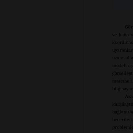
Gör
ve kavram
koordinas
uyaranlar
uzamsal a
modeli eş
görselleş
matemati
bilgisayar
Akı
karşılaş
bağlantıl
beceriler
problemle