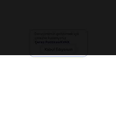
Deneyimimizi geliştirmek için
çerezler kullanıyoruz
Çerez Politikası
KVKK
Kabul Ediyorum
İletişim
+90 533 165 60 94
Mail
info@dilgem.com.tr
DİLGEM Genel Merkez
Pendik / İstanbul