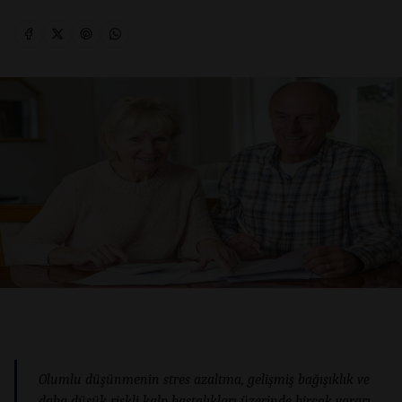
Olumlu düşünmenin stres azaltma, gelişmiş bağışıklık ve
daha düşük riskli kalp hastalıkları üzerinde birçok yararı