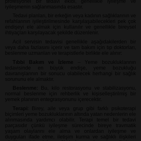
profesyonel bir tedavi ekibi, genellikle iyileşme ve
iyileşmenin sağlanmasında esastır.
Tedavi planları, bir erkeğin veya kadının sağlıklarının ve
refahlarının iyileştirilmesinde karşılaşabilecekleri pek çok
endişeyi ele almak için kullanılır ve genellikle bireysel
ihtiyaçları karşılayacak şekilde düzenlenir.
Acil servisin tedavisi genellikle aşağıdakilerden bir
veya daha fazlasını içerir ve tam bakım için tıp doktorları,
beslenme uzmanları ve terapistlerle birlikte ele alınır:
Tıbbi Bakım ve İzleme
– Yeme bozukluklarının
tedavisinde en büyük endişe, yeme bozukluğu
davranışlarının bir sonucu olabilecek herhangi bir sağlık
sorununu ele almaktır.
Beslenme:
Bu, kilo restorasyonu ve stabilizasyonu,
normal beslenme için rehberlik ve kişiselleştirilmiş bir
yemek planının entegrasyonunu içerecektir.
Terapi
: Birey, aile veya grup gibi farklı psikoterapi
biçimleri yeme bozukluklarının altında yatan nedenlerin ele
alınmasında yardımcı olabilir. Terapi temel bir tedavi
parçasıdır çünkü iyileşme sürecinde bireye travmatik
yaşam olaylarını ele alma ve onlardan iyileşme ve
duyguları ifade etme, iletişim kurma ve sağlıklı ilişkileri