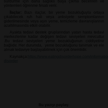
sürdürme için daha sağlıklı başa çıkma becerileri ve
yöntemleri öğrenme fırsatı verir.
İlaçlar:
Bazı ilaçlar, bir yeme bozukluğuyla ortaya
çıkabilecek ruh hali veya anksiyete semptomlarının
giderilmesinde veya aşırı yeme, temizleme davranışlarının
azaltılmasında etkili olabilir.
Ayakta tedavi destek gruplarından yatan hasta tedavi
merkezlerine kadar değişen tedavi seviyeleri mevcuttur
.Bu tedavi seviyeleri yeme bozukluğunun ciddiyetine
bağlıdır. Her durumda, yeme bozukluğunu tanımak ve ele
almak tedaviye başlayabilmek için çok önemlidir.
Kaynakça:
https://www.eatingdisorderhope.com/informatio
disorder
Bu yazıyı paylaş: