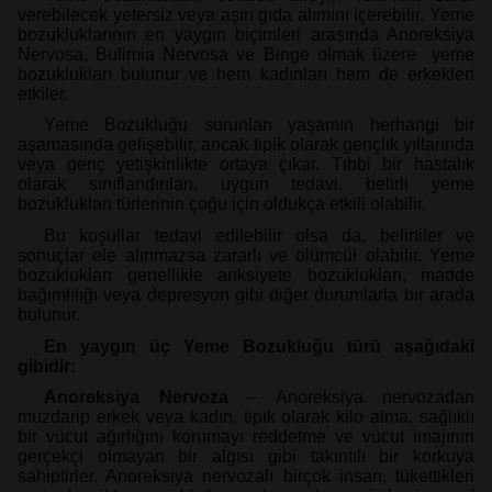
verebilecek yetersiz veya aşırı gıda alımını içerebilir. Yeme
bozukluklarının en yaygın biçimleri arasında Anoreksiya
Nervosa, Bulimia Nervosa ve Binge olmak üzere yeme
bozuklukları bulunur ve hem kadınları hem de erkekleri
etkiler.
Yeme Bozukluğu sorunları yaşamın herhangi bir
aşamasında gelişebilir, ancak tipik olarak gençlik yıllarında
veya genç yetişkinlikte ortaya çıkar. Tıbbi bir hastalık
olarak sınıflandırılan, uygun tedavi, belirli yeme
bozuklukları türlerinin çoğu için oldukça etkili olabilir.
Bu koşullar tedavi edilebilir olsa da, belirtiler ve
sonuçlar ele alınmazsa zararlı ve ölümcül olabilir. Yeme
bozuklukları genellikle anksiyete bozuklukları, madde
bağımlılığı veya depresyon gibi diğer durumlarla bir arada
bulunur.
En yaygın üç Yeme Bozukluğu türü aşağıdaki
gibidir:
Anoreksiya Nervoza
– Anoreksiya nervozadan
muzdarip erkek veya kadın, tipik olarak kilo alma, sağlıklı
bir vücut ağırlığını korumayı reddetme ve vücut imajının
gerçekçi olmayan bir algısı gibi takıntılı bir korkuya
sahiptirler. Anoreksiya nervozalı birçok insan, tükettikleri