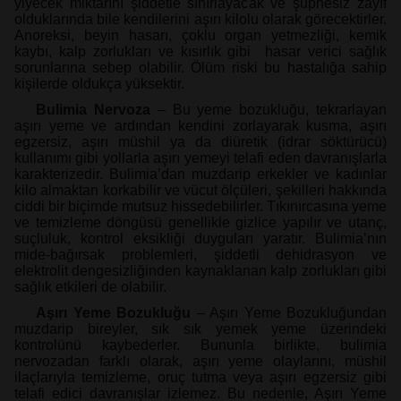
yiyecek miktarını şiddetle sınırlayacak ve şüphesiz zayıf
olduklarında bile kendilerini aşırı kilolu olarak görecektirler.
Anoreksi, beyin hasarı, çoklu organ yetmezliği, kemik
kaybı, kalp zorlukları ve kısırlık gibi hasar verici sağlık
sorunlarına sebep olabilir. Ölüm riski bu hastalığa sahip
kişilerde oldukça yüksektir.
Bulimia Nervoza
– Bu yeme bozukluğu, tekrarlayan
aşırı yeme ve ardından kendini zorlayarak kusma, aşırı
egzersiz, aşırı müshil ya da diüretik (idrar söktürücü)
kullanımı gibi yollarla aşırı yemeyi telafi eden davranışlarla
karakterizedir. Bulimia’dan muzdarip erkekler ve kadınlar
kilo almaktan korkabilir ve vücut ölçüleri, şekilleri hakkında
ciddi bir biçimde mutsuz hissedebilirler. Tıkınırcasına yeme
ve temizleme döngüsü genellikle gizlice yapılır ve utanç,
suçluluk, kontrol eksikliği duyguları yaratır. Bulimia’nın
mide-bağırsak problemleri, şiddetli dehidrasyon ve
elektrolit dengesizliğinden kaynaklanan kalp zorlukları gibi
sağlık etkileri de olabilir.
Aşırı Yeme Bozukluğu
– Aşırı Yeme Bozukluğundan
muzdarip bireyler, sık sık yemek yeme üzerindeki
kontrolünü kaybederler. Bununla birlikte, bulimia
nervozadan farklı olarak, aşırı yeme olaylarını, müshil
ilaçlarıyla temizleme, oruç tutma veya aşırı egzersiz gibi
telafi edici davranışlar izlemez. Bu nedenle, Aşırı Yeme