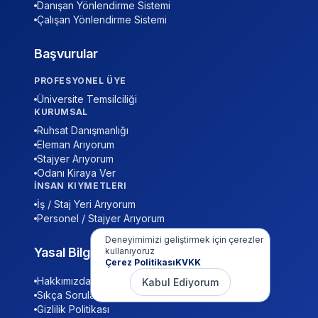
Danışan Yönlendirme Sistemi
Çalışan Yönlendirme Sistemi
Başvurular
PROFESYONEL ÜYE
Üniversite Temsilciliği
KURUMSAL
Ruhsat Danışmanlığı
Eleman Arıyorum
Stajyer Arıyorum
Odanı Kiraya Ver
İNSAN KIYMETLERI
İş / Staj Yeri Arıyorum
Personel / Stajyer Arıyorum
Deneyimimizi geliştirmek için çerezler
Yasal Bilgiler
kullanıyoruz
Çerez Politikası
KVKK
Hakkımızda
Kabul Ediyorum
Sıkça Sorulan Sorular (S.S.S)
Gizlilik Politikası