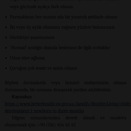
veya gücünde açıkça fark olması
Parmakların her zaman sıkı bir yumruk şeklinde olması
İki veya üç aylık olmasına rağmen yüzlere bakmaması
Gürültüye şaşırmaması
‘Normal’ aralığın dışında beslenme ile ilgili zorluklar
Uzun süre ağlama
Çocuğun çok sessiz ve sakin olması
Böylesi durumlarda veya benzeri endişerinizin olması
durumunda, bir uzmana danışarak yardım alabilirsiniz.
Kaynakça
https://www.betterhealth.vic.gov.au/health/HealthyLiving/child
development-1-newborn-to-three-months
Dilgem uzmanlarından destek almak ve randevu
oluşturmak için: +90 (216) 456 42 42