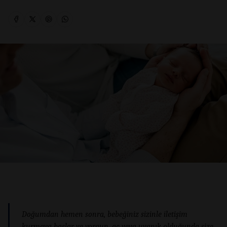
Doğumdan hemen sonra, bebeğiniz sizinle iletişim
kurmaya başlar ve yorgun, aç veya uyanık olduğunda size