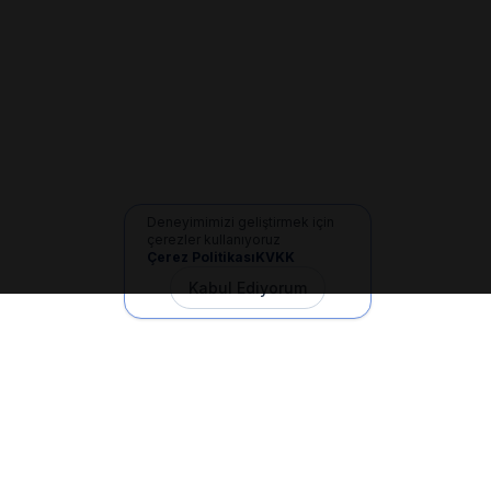
Deneyimimizi geliştirmek için
çerezler kullanıyoruz
Çerez Politikası
KVKK
Kabul Ediyorum
İletişim
+90 533 165 60 94
Mail
info@dilgem.com.tr