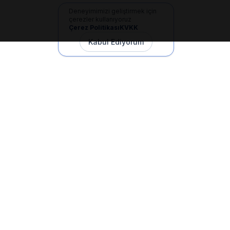
Deneyimimizi geliştirmek için
çerezler kullanıyoruz
Çerez Politikası
KVKK
Kabul Ediyorum
İletişim
+90 533 165 60 94
Mail
info@dilgem.com.tr
DİLGEM Genel Merkez
Pendik / İstanbul
Hızlı Linkler
Ana Sayfa
Makaleler
E-Dökümanlar