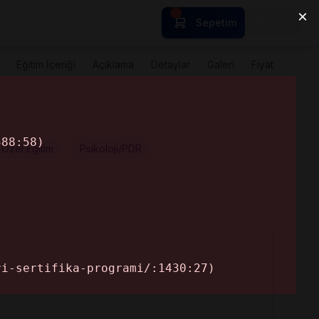
eminerler
Sepetim
Eğitim İçeriği
Açıklama
Detaylar
Galeri
Fiyat
Özel Eğitim
Psikoloji/PDR