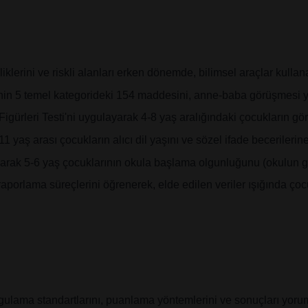
iklerini ve riskli alanları erken dönemde, bilimsel araçlar kulla
n 5 temel kategorideki 154 maddesini, anne-baba görüşmesi yoluy
Figürleri Testi'ni uygulayarak 4-8 yaş aralığındaki çocukların gör
aş arası çocukların alıcı dil yaşını ve sözel ifade becerilerine 
narak 5-6 yaş çocuklarının okula başlama olgunluğunu (okulun ger
porlama süreçlerini öğrenerek, elde edilen veriler ışığında çocu
 uygulama standartlarını, puanlama yöntemlerini ve sonuçları yor