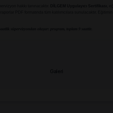
pervizyon hakkı tanınacaktır. 
DİLGEM Uygulayıcı Sertifikası
, e
raporlar PDF formatında tüm katılımcılara sunulacaktır. Eğitimin v
 saatlik süpervizyondan oluşur: program, toplam 9 saattir.
Galeri