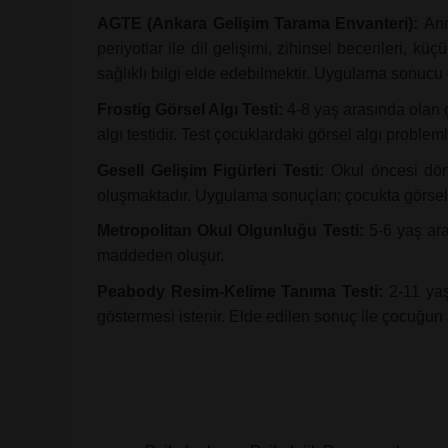
AGTE (Ankara Gelişim Tarama Envanteri):
Ann
periyotlar ile dil gelişimi, zihinsel becerileri,
sağlıklı bilgi elde edebilmektir. Uygulama sonucu 
Frostig Görsel Algı Testi:
​4-8 yaş arasında olan 
algı testidir. Test çocuklardaki görsel algı probl
Gesell Gelişim Figürleri Testi:
Okul öncesi döne
oluşmaktadır. Uygulama sonuçları; çocukta görsel a
Metropolitan Okul Olgunluğu Testi:
5-6 yaş ara
maddeden oluşur.
Peabody Resim-Kelime Tanıma Testi:
​2-11 yaş
göstermesi istenir. Elde edilen sonuç ile çocuğun alı