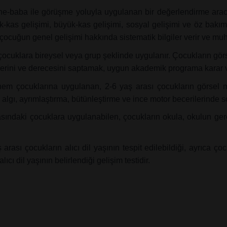
e-baba ile görüşme yoluyla uygulanan bir değerlendirme aracıd
 küçük-kas gelişimi, büyük-kas gelişimi, sosyal gelişimi ve öz 
çocuğun genel gelişimi hakkında sistematik bilgiler verir ve muh
çocuklara bireysel veya grup şeklinde uygulanır. Çocukların görs
emlerini ve derecesini saptamak, uygun akademik programa karar v
m çocuklarına uygulanan, 2-6 yaş arası çocukların görsel moto
lgı, ayrımlaştırma, bütünleştirme ve ince motor becerilerinde so
sındaki çocuklara uygulanabilen, çocukların okula, okulun gere
 arası çocukların alıcı dil yaşının tespit edilebildiği, ayrıca
cı dil yaşının belirlendiği gelişim testidir.