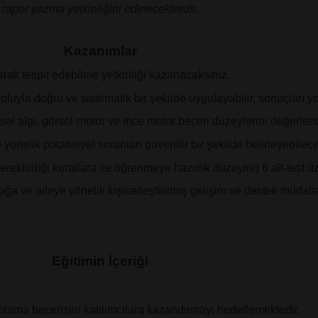
rapor yazma yetkinliğini edineceklerdir.
Kazanımlar
narak tespit edebilme yetkinliği kazanacaksınız.
la doğru ve sistematik bir şekilde uygulayabilir, sonuçları yo
sel algı, görsel-motor ve ince motor beceri düzeylerini değerlendir
yönelik potansiyel sorunları güvenilir bir şekilde belirleyebilece
ektirdiği kurallara ve öğrenmeye hazırlık düzeyini) 6 alt-test ü
ğa ve aileye yönelik kişiselleştirilmiş gelişim ve destek müdaha
Eğitimin İçeriği
umlama becerisini katılımcılara kazandırmayı hedeflemektedir.