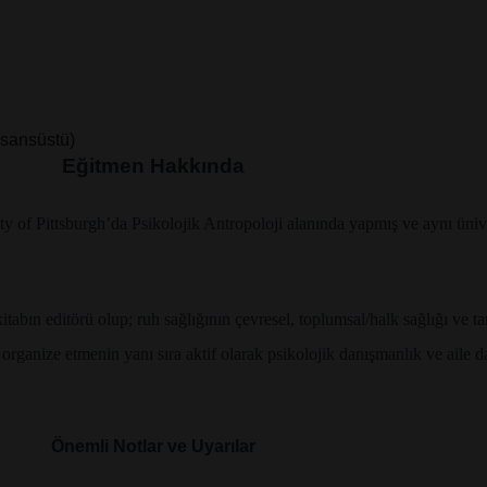
Lisansüstü)
Eğitmen Hakkında
 of Pittsburgh’da Psikolojik Antropoloji alanında yapmış ve aynı ünive
tabın editörü olup; ruh sağlığının çevresel, toplumsal/halk sağlığı ve 
anize etmenin yanı sıra aktif olarak psikolojik danışmanlık ve aile d
Önemli Notlar ve Uyarılar