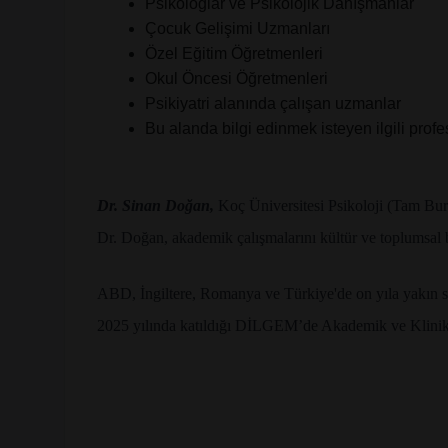
Psikologlar ve Psikolojik Danışmanlar
​Çocuk Gelişimi Uzmanları
​Özel Eğitim Öğretmenleri
​Okul Öncesi Öğretmenleri
​Psikiyatri alanında çalışan uzmanlar
​Bu alanda bilgi edinmek isteyen ilgili profes
Dr. Sinan Doğan,
Koç Üniversitesi Psikoloji (Tam Burs
Dr. Doğan, akademik çalışmalarını kültür ve toplumsal b
ABD, İngiltere, Romanya ve Türkiye'de on yıla yakın sah
2025 yılında katıldığı DİLGEM’de Akademik ve Klinik Ko