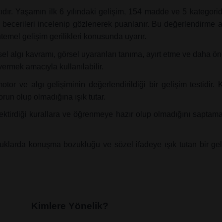
ır. Yaşamın ilk 6 yılındaki gelişim, 154 madde ve 5 kategoride
bakım becerileri incelenip gözlenerek puanlanır. Bu değerlendir
temel gelişim gerilikleri konusunda uyarır.
el algı kavramı, görsel uyaranları tanıma, ayırt etme ve daha ö
ermek amacıyla kullanılabilir.
r ve algı gelişiminin değerlendirildiği bir gelişim testidir.
run olup olmadığına ışık tutar.
ktirdiği kurallara ve öğrenmeye hazır olup olmadığını saptamak 
 çocuklarda konuşma bozukluğu ve sözel ifadeye ışık tutan bir ge
Kimlere Yönelik?