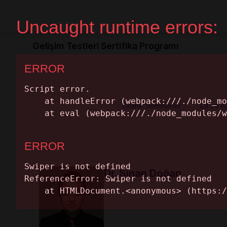
Ana Sayfa
Semine
Gelişim Testleri Sertifika Programı
Online Seminerler
Dil ve 
Dr. Sinan Doğan