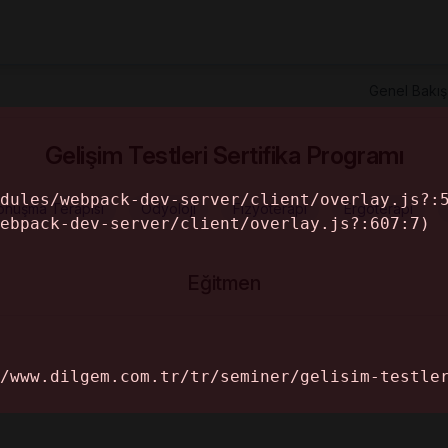
rler
Video Seminerler
Yüz Yüze Seminerler
Online S
Genel Bakış
Gelişim Testleri Sertifika Programı
Konuşma Terapisi
Odyoloji
Fizyoterapi
Ergoterapi
Eğitmen