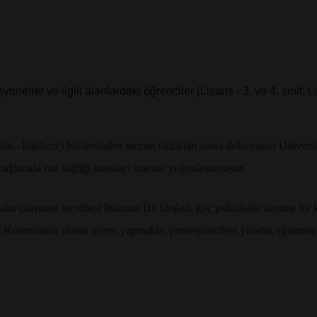
yoneller ve ilgili alanlardaki öğrenciler (Lisans - 3. ve 4. sınıf, 
lu - İngilizce) bölümünden mezun olduktan sonra doktorasını University
ağlamda ruh sağlığı konuları üzerine yoğunlaştırmıştır.
a çalışması tecrübesi bulunan Dr. Doğan, göç psikolojisi üzerine bir ki
ordinatör olarak görev yapmakta; profesyonellere yönelik eğitimler org