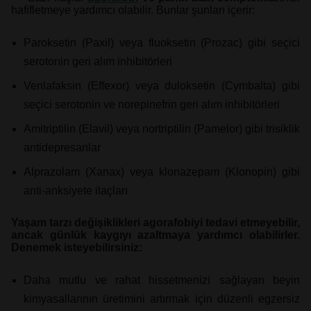
hafifletmeye yardımcı olabilir. Bunlar şunları içerir:
Paroksetin (Paxil) veya fluoksetin (Prozac) gibi seçici
serotonin geri alım inhibitörleri
Venlafaksin (Effexor) veya duloksetin (Cymbalta) gibi
seçici serotonin ve norepinefrin geri alım inhibitörleri
Amitriptilin (Elavil) veya nortriptilin (Pamelor) gibi trisiklik
antidepresanlar
Alprazolam (Xanax) veya klonazepam (Klonopin) gibi
anti-anksiyete ilaçları
Yaşam tarzı değişiklikleri agorafobiyi tedavi etmeyebilir,
ancak günlük kaygıyı azaltmaya yardımcı olabilirler.
Denemek isteyebilirsiniz:
Daha mutlu ve rahat hissetmenizi sağlayan beyin
kimyasallarının üretimini artırmak için düzenli egzersiz