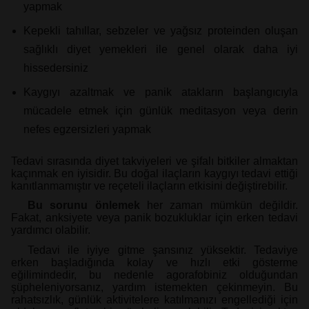
yapmak
Kepekli tahıllar, sebzeler ve yağsız proteinden oluşan
sağlıklı diyet yemekleri ile genel olarak daha iyi
hissedersiniz
Kaygıyı azaltmak ve panik atakların başlangıcıyla
mücadele etmek için günlük meditasyon veya derin
nefes egzersizleri yapmak
Tedavi sırasında diyet takviyeleri ve şifalı bitkiler almaktan
kaçınmak en iyisidir. Bu doğal ilaçların kaygıyı tedavi ettiği
kanıtlanmamıştır ve reçeteli ilaçların etkisini değiştirebilir.
Bu sorunu önlemek
her zaman mümkün değildir.
Fakat, anksiyete veya panik bozukluklar için erken tedavi
yardımcı olabilir.
Tedavi ile iyiye gitme şansınız yüksektir. Tedaviye
erken başladığında kolay ve hızlı etki gösterme
eğilimindedir, bu nedenle agorafobiniz olduğundan
şüpheleniyorsanız, yardım istemekten çekinmeyin. Bu
rahatsızlık, günlük aktivitelere katılmanızı engellediği için