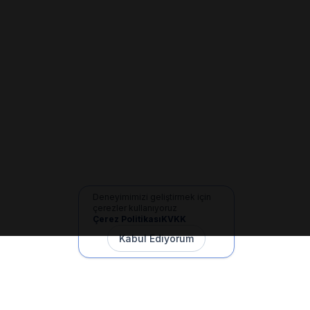
Deneyimimizi geliştirmek için
çerezler kullanıyoruz
Çerez Politikası
KVKK
Kabul Ediyorum
İletişim