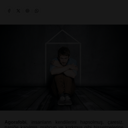
Agorafobi
, insanların kendilerini hapsolmuş, çaresiz,
paniğe kapılmış, mahcup ve korkmuş gibi hissetmelerine