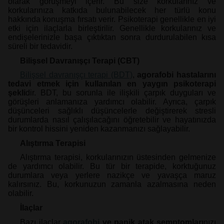
olarak görüşmeyi içerir. Bu size korkularınız ve
korkularınıza katkıda bulunabilecek her türlü konu
hakkında konuşma fırsatı verir. Psikoterapi genellikle en iyi
etki için ilaçlarla birleştirilir. Genellikle korkularınız ve
endişelerinizle başa çıktıktan sonra durdurulabilen kısa
süreli bir tedavidir.
Bilişsel Davranışçı Terapi (CBT)
Bilişsel davranışçı terapi (BDT)
,
agorafobi hastalarını
tedavi etmek için kullanılan en yaygın psikoterapi
şekli
dir. BDT, bu sorunla ile ilişkili çarpık duyguları ve
görüşleri anlamanıza yardımcı olabilir. Ayrıca, çarpık
düşünceleri sağlıklı düşüncelerle değiştirerek stresli
durumlarda nasıl çalışılacağını öğretebilir ve hayatınızda
bir kontrol hissini yeniden kazanmanızı sağlayabilir.
Alıştırma Terapisi
Alıştırma terapisi, korkularınızın üstesinden gelmenize
de yardımcı olabilir. Bu tür bir terapide, korktuğunuz
durumlara veya yerlere nazikçe ve yavaşça maruz
kalırsınız. Bu, korkunuzun zamanla azalmasına neden
olabilir.
İlaçlar
Bazı ilaçlar
agorafobi
ve panik atak semptomları
nızı