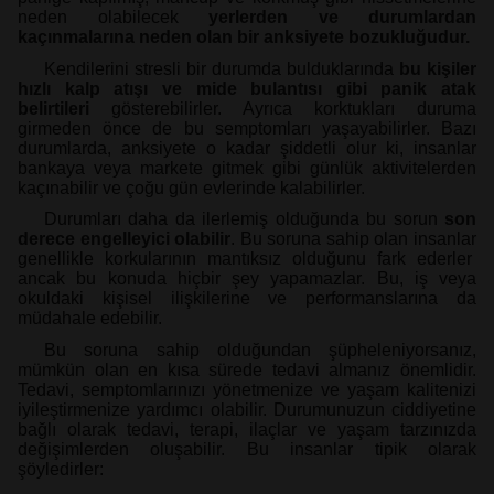
neden olabilecek
yerlerden ve durumlardan
kaçınmalarına neden olan bir anksiyete bozukluğudur.
Kendilerini stresli bir durumda bulduklarında
bu kişiler
hızlı kalp atışı ve mide bulantısı gibi panik atak
belirtileri
gösterebilirler. Ayrıca korktukları duruma
girmeden önce de bu semptomları yaşayabilirler. Bazı
durumlarda, anksiyete o kadar şiddetli olur ki, insanlar
bankaya veya markete gitmek gibi günlük aktivitelerden
kaçınabilir ve çoğu gün evlerinde kalabilirler.
Durumları daha da ilerlemiş olduğunda bu sorun
son
derece engelleyici olabilir
. Bu soruna sahip olan insanlar
genellikle korkularının mantıksız olduğunu fark ederler
ancak bu konuda hiçbir şey yapamazlar. Bu, iş veya
okuldaki kişisel ilişkilerine ve performanslarına da
müdahale edebilir.
Bu soruna sahip olduğundan şüpheleniyorsanız,
mümkün olan en kısa sürede tedavi almanız önemlidir.
Tedavi, semptomlarınızı yönetmenize ve yaşam kalitenizi
iyileştirmenize yardımcı olabilir. Durumunuzun ciddiyetine
bağlı olarak tedavi, terapi, ilaçlar ve yaşam tarzınızda
değişimlerden oluşabilir. Bu insanlar tipik olarak
şöyledirler: