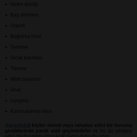
Nefes darlığı
Baş dönmesi
Ürperti
Boğulma hissi
Terleme
Sıcak basması
Titreme
Mide bulantısı
İshal
Uyuşma
Karıncalanma hissi
Agorafobili
kişiler stresli veya rahatsız edici bir duruma
girdiklerinde panik atak geçirebilirler
ve bu da rahatsız
edici bir durumda olma korkularını daha da artırır.