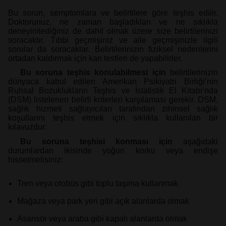
Bu sorun, semptomlara ve belirtilere göre teşhis edilir.
Doktorunuz, ne zaman başladıkları ve ne sıklıkla
deneyimlediğiniz de dahil olmak üzere size belirtilerinizi
soracaktır. Tıbbi geçmişiniz ve aile geçmişinizle ilgili
sorular da soracaklar. Belirtilerinizin fiziksel nedenlerini
ortadan kaldırmak için kan testleri de yapabilirler.
Bu soruna teşhis konulabilmesi için
belirtilerinizin
dünyaca kabul edilen Amerikan Psikiyatri Birliği’nin
Ruhsal Bozuklukların Teşhis ve İstatistik El Kitabı’nda
(DSM) listelenen belirli kriterleri karşılaması gerekir. DSM,
sağlık hizmeti sağlayıcıları tarafından zihinsel sağlık
koşullarını teşhis etmek için sıklıkla kullanılan bir
kılavuzdur.
Bu soruna teşhisi konması için
aşağıdaki
durumlardan ikisinde yoğun korku veya endişe
hissetmelisiniz:
Tren veya otobüs gibi toplu taşıma kullanmak
Mağaza veya park yeri gibi açık alanlarda olmak
Asansör veya araba gibi kapalı alanlarda olmak