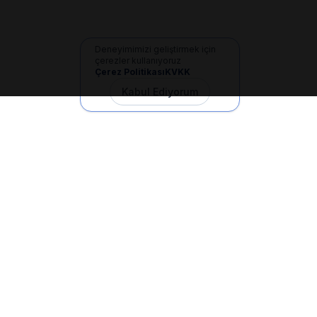
Deneyimimizi geliştirmek için
çerezler kullanıyoruz
Çerez Politikası
KVKK
Kabul Ediyorum
İletişim
+90 533 165 60 94
Mail
info@dilgem.com.tr
DİLGEM Genel Merkez
Pendik / İstanbul
Hızlı Linkler