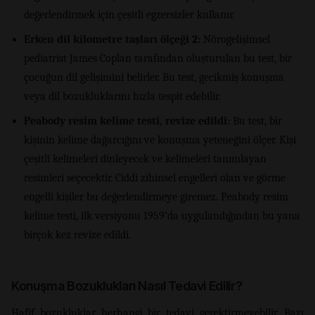
değerlendirmek için çeşitli egzersizler kullanır.
Erken dil kilometre taşları ölçeği 2:
Nörogelişimsel
pediatrist James Coplan tarafından oluşturulan bu test, bir
çocuğun dil gelişimini belirler. Bu test, gecikmiş konuşma
veya dil bozukluklarını hızla tespit edebilir.
Peabody resim kelime testi, revize edildi:
Bu test, bir
kişinin kelime dağarcığını ve konuşma yeteneğini ölçer. Kişi
çeşitli kelimeleri dinleyecek ve kelimeleri tanımlayan
resimleri seçecektir. Ciddi zihinsel engelleri olan ve görme
engelli kişiler bu değerlendirmeye giremez. Peabody resim
kelime testi, ilk versiyonu 1959’da uygulandığından bu yana
birçok kez revize edildi.
Konuşma Bozuklukları Nasıl Tedavi Edilir?
Hafif bozukluklar herhangi bir tedavi gerektirmeyebilir. Bazı