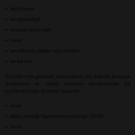
beyin hasarı
kas güçsüzlüğü
solunum güçsüzlüğü
vuruş
ses tellerinde polipler veya nodüller
ses teli felci
Bazı tıbbi veya gelişimsel rahatsızlıkları olan kişilerde konuşma
bozuklukları da olabilir. Konuşma bozukluklarına yol
açabilecek yaygın durumlar şunlardır:
otizm
dikkat eksikliği hiperaktivite bozukluğu (DEHB)
vuruş