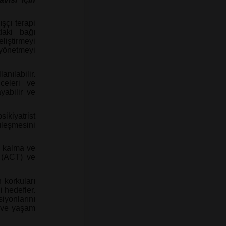
ışçı terapi
daki bağı
liştirmeyi
 yönetmeyi
ılabilir.
celeri ve
yabilir ve
sikiyatrist
üleşmesini
z kalma ve
i (ACT) ve
 korkuları
 hedefler.
iyonlarını
e ve yaşam