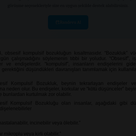
görüşme seçenekleriyle size en uygun şekilde destek alabilirsiniz.
Randevu Al
, obsesif kompulsif bozukluğun kısaltmasıdır. “Bozukluk” vüc
gün çalışmadığını söylemenin tıbbi bir yoludur. “Obsesif”, 
r ve endişelerdir. “kompulsif”, insanların endişelerini gid
gerektiğini düşündükleri davranışları tanımlamak için kullanılan
esif Kompulsif Bozukluk, beynin tekrarlayan endişeler ve
na neden olur. Bu endişeler, korkular ve “kötü düşünceler” beyi
ve bunlardan kurtulmak zor olabilir.
esif Kompulsif Bozukluğu olan insanlar, aşağıdaki gibi dü
dişelenebilirler
hastalanabilir, incinebilir veya ölebilir.”
r mikroplu veya kirli olabilir.”