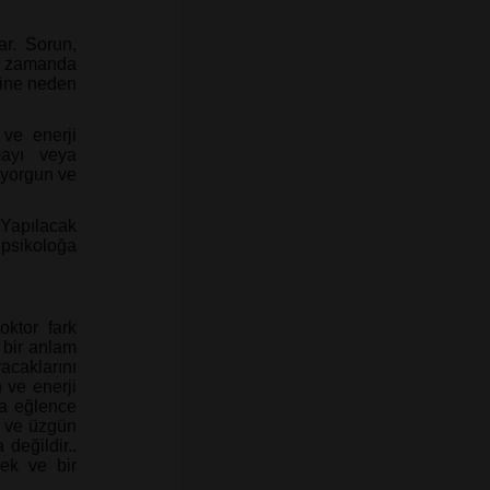
ar. Sorun,
nı zamanda
sine neden
ve enerji
mayı veya
, yorgun ve
 Yapılacak
 psikoloğa
ktor fark
bir anlam
acaklarını
 ve enerji
ya eğlence
un ve üzgün
değildir..
ek ve bir