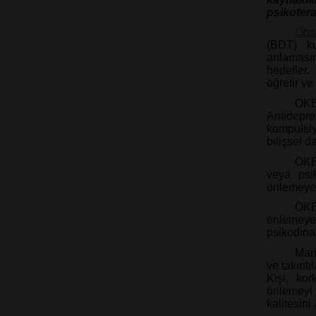
psikotera
Obs
(BDT) ku
anlamasın
hedefler.
öğretir ve
OKB
Antidepr
kompulsiy
bilişsel da
OKB 
veya psik
önlemeye v
OKB 
önlemeye 
psikodina
Maru
ve takıntı
Kişi, kor
önlemeyi 
kalitesini