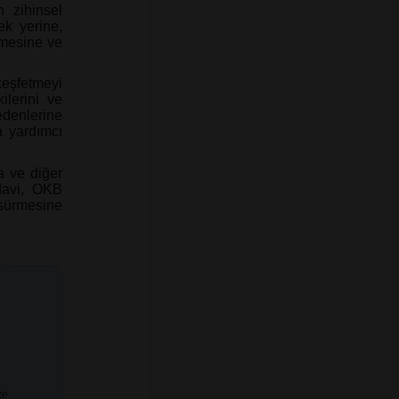
n zihinsel
ek yerine,
tmesine ve
keşfetmeyi
ilerini ve
edenlerine
a yardımcı
a ve diğer
edavi, OKB
m sürmesine
ze