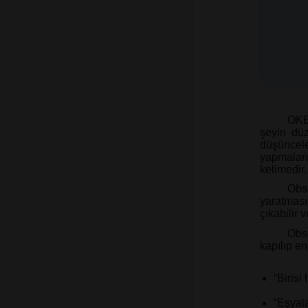
OKB
şeyin düz
düşüncele
yapmaları 
kelimedir.
Obs
yaratması
çıkabilir 
Obs
kapılıp en
“Birisi 
“Eşyala