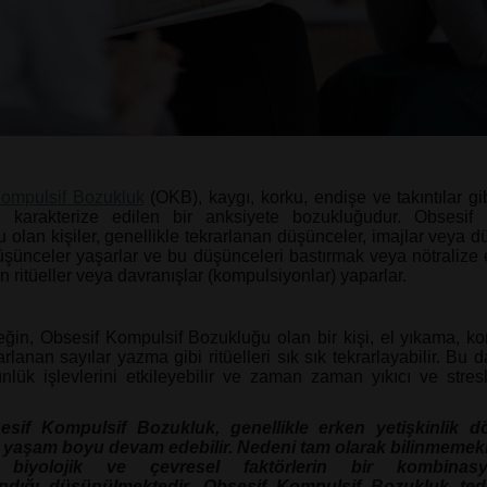
Kompulsif Bozukluk
(OKB), kaygı, korku, endişe ve takıntılar gib
le karakterize edilen bir anksiyete bozukluğudur. Obsesif 
olan kişiler, genellikle tekrarlanan düşünceler, imajlar veya dü
üşünceler yaşarlar ve bu düşünceleri bastırmak veya nötralize 
n ritüeller veya davranışlar (kompulsiyonlar) yaparlar.
ğin, Obsesif Kompulsif Bozukluğu olan bir kişi, el yıkama, ko
rlanan sayılar yazma gibi ritüelleri sık sık tekrarlayabilir. Bu d
ünlük işlevlerini etkileyebilir ve zaman zaman yıkıcı ve stresl
esif Kompulsif Bozukluk, genellikle erken yetişkinlik 
 yaşam boyu devam edebilir. Nedeni tam olarak bilinmemekle
, biyolojik ve çevresel faktörlerin bir kombinas
ndığı düşünülmektedir. Obsesif Kompulsif Bozukluk teda