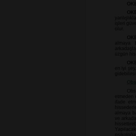
OKB
OK
yanlışlık
işleri güv
olur.
OKB
almaya b
arkadaşlar
üzgün hiss
OKB’
en iyi şey
gidebilirsi
Obs
Obs
etmeden ö
ifade etm
hissederl
almaya ba
ve arkadaş
hissettirebi
Yapılaca
psikoloğa 