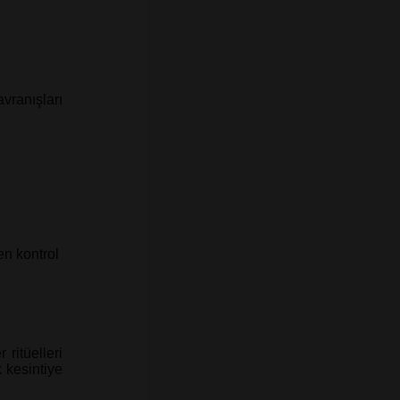
vranışları
en kontrol
ritüelleri
k kesintiye