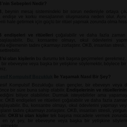
’nin Sebepleri Nedir?
B
, beynin mesaj sistemindeki bir sorun nedeniyle ortaya çık
la endişe ve korku mesajlarının oluşmasına neden olur. Ay
enli hale getirmek için güçlü bir ritüel yapmak zorunda olma his
 endişeleri ve ritüelleri
çoğalabilir ve daha fazla zaman 
aşlayabilir. Bu, konsantre olmayı, okul ödevlerini yap
la eğlemenin tadını çıkarmayı zorlaştırır. OKB, insanları stresli
ettirebilir.
si olan kişilerin
bu durumu tek başına geçirmeleri gerekmez.
, bir ebeveyne veya başka bir yetişkine söylemektir, böylece bir
niz.
esif Kompulsif Bozukluk
İle Yaşamak Nasıl Bir Şey?
esif Kompulsif Bozukluğu olan gençler, bir ebeveyn veya do
nce bir süre buna sahip olabilir.
Endişelerinin ve ritüellerinin
ediğini biliyor olabilirler. Durmak isteyebilirler ama yapamay
er. OKB endişeleri ve ritüelleri çoğalabilir ve daha fazla zaman
şlayabilir. Bu, konsantre olmayı, okul ödevlerini yapmayı ve
ların tadını çıkarmayı zorlaştırır. OKB, insanları stresli, yorg
lir.
OKB’si olan kişiler
tek başına mücadele vermek zorunda 
k en iyi şey, bir ebeveyne veya başka bir yetişkine söylem
gitmektir.