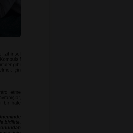
i zihinsel
Kompulsif
rtüler gibi
etmek için
ntrol etme
avranışlar,
i bir hale
döneminde
 birlikte,
yonundan
visi için