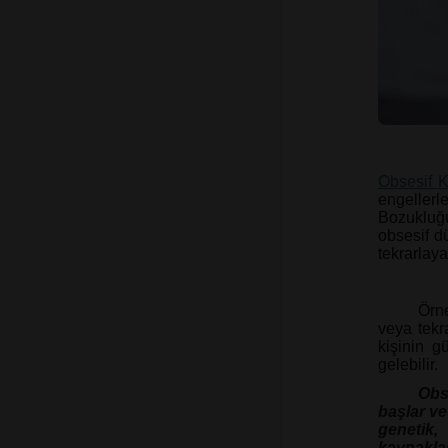
Obsesif 
engeller
Bozukluğu 
obsesif d
tekrarlaya
Örne
veya tekra
kişinin g
gelebilir.
Obs
başlar ve
genetik
kaynakla