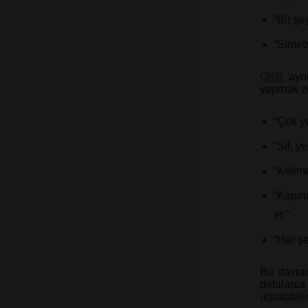
“Bir şe
“Simetr
OKB
, ayr
yapmak zor
“Çok yı
“Sil, y
“Kelime
“Kapını
et.”
“Her şe
Bu davranı
defalarca 
uğratabilir