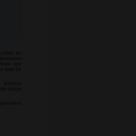
uttaki bir
istenmeyen
ermek için
 tıbbi bir
 korkular
nde ortaya
şüncelere