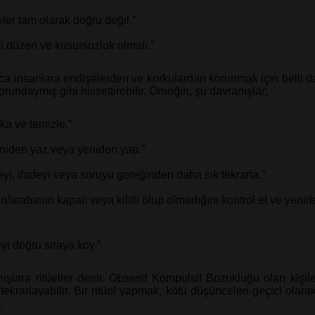
yler tam olarak doğru değil.”
i,düzen ve kusursuzluk olmalı.”
ıca insanlara endişelerden ve korkulardan korunmak için belli da
undaymış gibi hissettirebilir. Örneğin, şu davranışlar;
ka ve temizle.”
eniden yaz veya yeniden yap.”
yi, ifadeyi veya soruyu gereğinden daha sık tekrarla.”
n/arabanın kapalı veya kilitli olup olmadığını kontrol et ve yenid
yi doğru sıraya koy.”
şlara ritüeller denir. Obsesif Kompulsif Bozukluğu olan kişiler 
tekrarlayabilir. Bir ritüel yapmak, kötü düşünceleri geçici olara
.