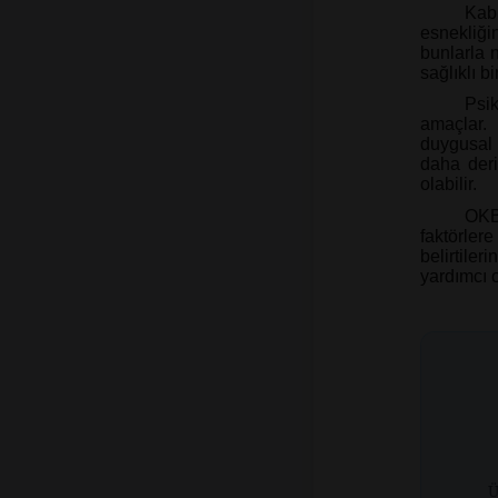
Kabu
esnekliği
bunlarla n
sağlıklı 
Psik
amaçlar. 
duygusal 
daha deri
olabilir.
OKB 
faktörler
belirtiler
yardımcı o
Ü