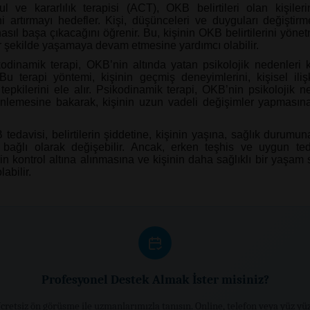
l ve kararlılık terapisi (ACT), OKB belirtileri olan kişileri
ni artırmayı hedefler. Kişi, düşünceleri ve duyguları değiştirm
asıl başa çıkacağını öğrenir. Bu, kişinin OKB belirtilerini yöne
bir şekilde yaşamaya devam etmesine yardımcı olabilir.
odinamik terapi, OKB’nin altında yatan psikolojik nedenleri 
Bu terapi yöntemi, kişinin geçmiş deneyimlerini, kişisel ilişk
tepkilerini ele alır. Psikodinamik terapi, OKB’nin psikolojik n
nlemesine bakarak, kişinin uzun vadeli değişimler yapmasın
tedavisi, belirtilerin şiddetine, kişinin yaşına, sağlık durumun
e bağlı olarak değişebilir. Ancak, erken teşhis ve uygun t
inin kontrol altına alınmasına ve kişinin daha sağlıklı bir yaşa
labilir.
Profesyonel Destek Almak İster misiniz?
cretsiz ön görüşme ile uzmanlarımızla tanışın. Online, telefon veya yüz yü