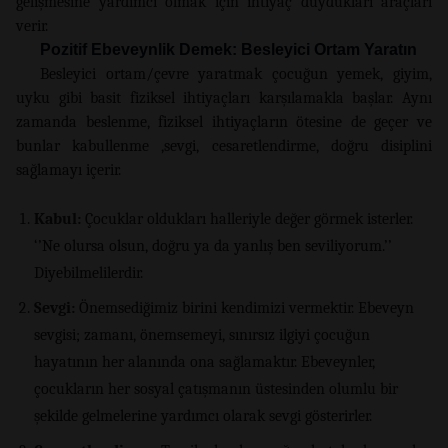
gelişmesine yardımcı olmak için ihtiyaç duydukları araçları
verir.
Pozitif Ebeveynlik Demek: Besleyici Ortam Yaratın
Besleyici ortam/çevre yaratmak çocuğun yemek, giyim,
uyku gibi basit fiziksel ihtiyaçları karşılamakla başlar. Aynı
zamanda beslenme, fiziksel ihtiyaçların ötesine de geçer ve
bunlar kabullenme ,sevgi, cesaretlendirme, doğru disiplini
sağlamayı içerir.
Kabul:
Çocuklar oldukları halleriyle değer görmek isterler.
‘’Ne olursa olsun, doğru ya da yanlış ben seviliyorum.’’
Diyebilmelilerdir.
Sevgi:
Önemsediğimiz birini kendimizi vermektir. Ebeveyn
sevgisi; zamanı, önemsemeyi, sınırsız ilgiyi çocuğun
hayatının her alanında ona sağlamaktır. Ebeveynler,
çocukların her sosyal çatışmanın üstesinden olumlu bir
şekilde gelmelerine yardımcı olarak sevgi gösterirler.