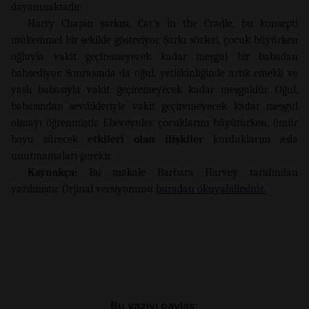
dayanmaktadır.
Harry Chapin şarkısı, Cat’s in the Cradle, bu konsepti
mükemmel bir şekilde gösteriyor. Şarkı sözleri, çocuk büyürken
oğluyla vakit geçiremeyecek kadar meşgul bir babadan
bahsediyor. Sonrasında da oğul, yetişkinliğinde artık emekli ve
yaşlı babasıyla vakit geçiremeyecek kadar meşguldür. Oğul,
babasından sevdikleriyle vakit geçiremeyecek kadar meşgul
olmayı öğrenmiştir. Ebeveynler çocuklarını büyütürken, ömür
boyu sürecek
etkileri olan ilişkiler
kurduklarını asla
unutmamaları gerekir.
Kaynakça:
Bu makale Barbara Harvey tarafından
yazılmıştır. Orjinal versiyonunu
buradan okuyabilirsiniz.
Bu yazıyı paylaş: