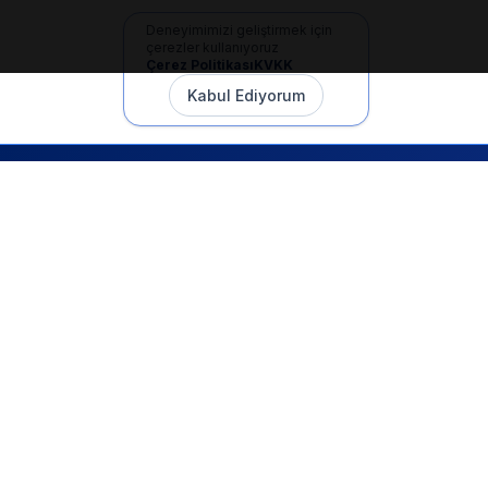
Deneyimimizi geliştirmek için
çerezler kullanıyoruz
Çerez Politikası
KVKK
Kabul Ediyorum
İletişim
+90 533 165 60 94
Mail
info@dilgem.com.tr
DİLGEM Genel Merkez
Pendik / İstanbul
Hızlı Linkler
Ana Sayfa
Makaleler
E-Dökümanlar
Kurum Devri