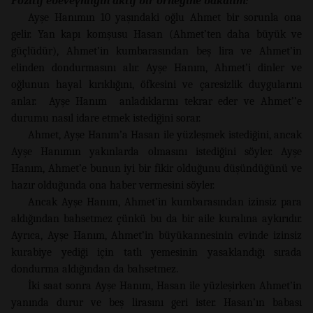
Pozitif ebeveynliğin aktif bir örneğine bakalım:
Ayşe Hanımın 10 yaşındaki oğlu Ahmet bir sorunla ona
gelir. Yan kapı komşusu Hasan (Ahmet’ten daha büyük ve
güçlüdür), Ahmet’in kumbarasından beş lira ve Ahmet’in
elinden dondurmasını alır. Ayşe Hanım, Ahmet’i dinler ve
oğlunun hayal kırıklığını, öfkesini ve çaresizlik duygularını
anlar. Ayşe Hanım anladıklarını tekrar eder ve Ahmet’’e
durumu nasıl idare etmek istediğini sorar.
Ahmet, Ayşe Hanım’a Hasan ile yüzleşmek istediğini, ancak
Ayşe Hanımın yakınlarda olmasını istediğini söyler. Ayşe
Hanım, Ahmet’e bunun iyi bir fikir olduğunu düşündüğünü ve
hazır olduğunda ona haber vermesini söyler.
Ancak Ayşe Hanım, Ahmet’in kumbarasından izinsiz para
aldığından bahsetmez çünkü bu da bir aile kuralına aykırıdır.
Ayrıca, Ayşe Hanım, Ahmet’in büyükannesinin evinde izinsiz
kurabiye yediği için tatlı yemesinin yasaklandığı sırada
dondurma aldığından da bahsetmez.
İki saat sonra Ayşe Hanım, Hasan ile yüzleşirken Ahmet’in
yanında durur ve beş lirasını geri ister. Hasan’ın babası