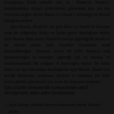
konuşmaya kulak misafiri olur ve Hasan’ın Ahmet’e
yaptıklarından dolayı üzüntüsünü göstermek için on lira
vermesini sağlar. Ayrıca Hasan ve Ahmet’e zorbalığın ne demek
olduğunu anlatır.
Ayşe Hanım, Ahmet’le eve geri döner ve Ahmet’in durumu
nasıl ele aldığından dolayı ne kadar gurur duyduğunu söyler.
Ayşe Hanım daha sonra Ahmet’le oturup çiğnediği iki kuralı ve
bir dahaki sefere kötü kararlar vermekten nasıl
kaçınabileceğini konuşur. Ayrıca bir hafta boyunca tatlı
yiyemeyeceğini ve kuralları çiğnediği için on lirasına ve
kumbarasındaki bir aylığına el koyacağını söyler. Bir hafta
sonra, her şey eski haline döndüğünde Ayşe Hanım, Ahmet’i en
sevdiği dondurma mekanına götürür ve yaklaşan bir balık
tutma gezisini planlamak için uzun bir konuşma yaparlar.
İşte pozitif ebeveynlik konusundaki aktif
örneğimizin adım adım incelemesi:
Ayşe Hanım, elindeki konuya konsantre olarak Ahmet’i
dinler.