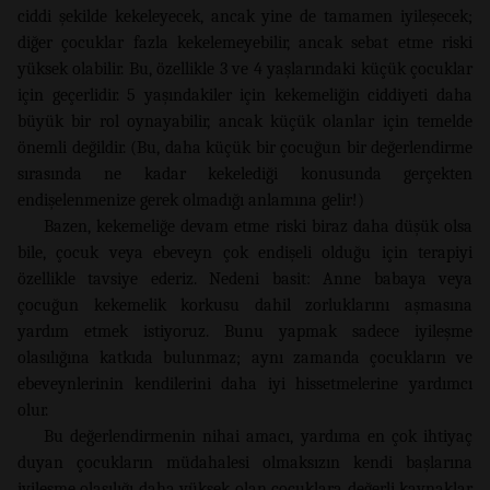
ciddi şekilde kekeleyecek, ancak yine de tamamen iyileşecek;
diğer çocuklar fazla kekelemeyebilir, ancak sebat etme riski
yüksek olabilir. Bu, özellikle 3 ve 4 yaşlarındaki küçük çocuklar
için geçerlidir. 5 yaşındakiler için kekemeliğin ciddiyeti daha
büyük bir rol oynayabilir, ancak küçük olanlar için temelde
önemli değildir. (Bu, daha küçük bir çocuğun bir değerlendirme
sırasında ne kadar kekelediği konusunda gerçekten
endişelenmenize gerek olmadığı anlamına gelir!)
Bazen, kekemeliğe devam etme riski biraz daha düşük olsa
bile, çocuk veya ebeveyn çok endişeli olduğu için terapiyi
özellikle tavsiye ederiz. Nedeni basit: Anne babaya veya
çocuğun kekemelik korkusu dahil zorluklarını aşmasına
yardım etmek istiyoruz. Bunu yapmak sadece iyileşme
olasılığına katkıda bulunmaz; aynı zamanda çocukların ve
ebeveynlerinin kendilerini daha iyi hissetmelerine yardımcı
olur.
Bu değerlendirmenin nihai amacı, yardıma en çok ihtiyaç
duyan çocukların müdahalesi olmaksızın kendi başlarına
iyileşme olasılığı daha yüksek olan çocuklara değerli kaynaklar