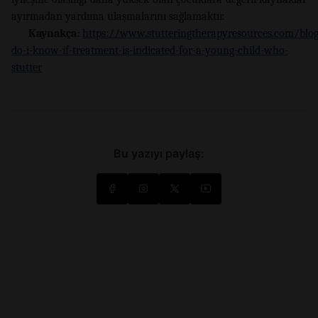
ayırmadan yardıma ulaşmalarını sağlamaktır.
Kaynakça:
https://www.stutteringtherapyresources.com/blo
do-i-know-if-treatment-is-indicated-for-a-young-child-who-
stutter
Bu yazıyı paylaş: