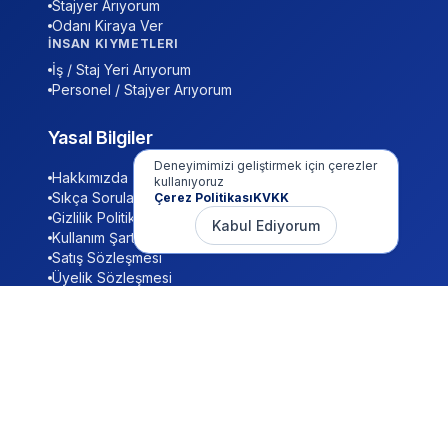
Stajyer Arıyorum
Odanı Kiraya Ver
İNSAN KIYMETLERI
İş / Staj Yeri Arıyorum
Personel / Stajyer Arıyorum
Yasal Bilgiler
Deneyimimizi geliştirmek için çerezler
Hakkımızda
kullanıyoruz
Sıkça Sorulan Sorular (S.S.S)
Çerez Politikası
KVKK
Gizlilik Politikası
Kabul Ediyorum
Kullanım Şartları
Satış Sözleşmesi
Üyelik Sözleşmesi
KVKK
Çerez Politikası