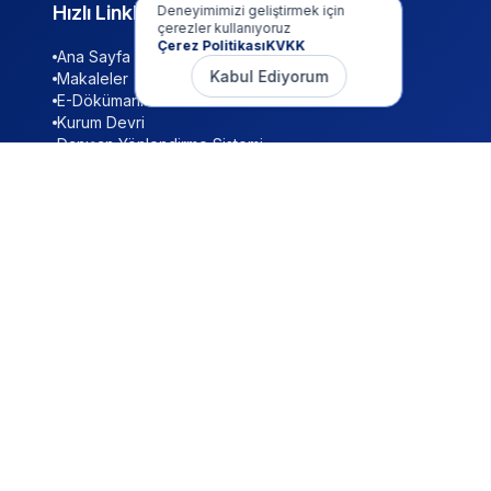
Hızlı Linkler
Deneyimimizi geliştirmek için
çerezler kullanıyoruz
Çerez Politikası
KVKK
Ana Sayfa
Kabul Ediyorum
Makaleler
E-Dökümanlar
Kurum Devri
Danışan Yönlendirme Sistemi
Çalışan Yönlendirme Sistemi
Başvurular
PROFESYONEL ÜYE
Üniversite Temsilciliği
KURUMSAL
Ruhsat Danışmanlığı
Eleman Arıyorum
Stajyer Arıyorum
Odanı Kiraya Ver
İNSAN KIYMETLERI
İş / Staj Yeri Arıyorum
Personel / Stajyer Arıyorum