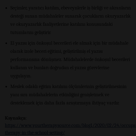
Seçimler, yaratıcı katılım, ebeveynlerle iş birliği ve akranların
desteği sunan müdahaleler sunarak çocukların okuryazarlık
ve okuryazarlık faaliyetlerine katılımı konusundaki
tutumlarını geliştirir.
El yazısı için önkoşul becerileri ele almak için bir müdahale
olarak izole beceri eğitimi, geliştirilmiş el yazısı
performansına dönüşmez. Müdahalelerde önkoşul becerileri
kullanın ve bunları doğrudan el yazısı görevlerine
uygulayın.
Meslek odaklı eğitim katılımı ölçümlerinin geliştirilmesinin
yanı sıra müdahalelerin etkinliğini genişletmek ve
desteklemek için daha fazla araştırmaya ihtiyaç vardır.
Kaynakça
:
https://www.yourtherapysource.com/blog1/2020/02/24/occupat
therapy-in-the-school-setting/