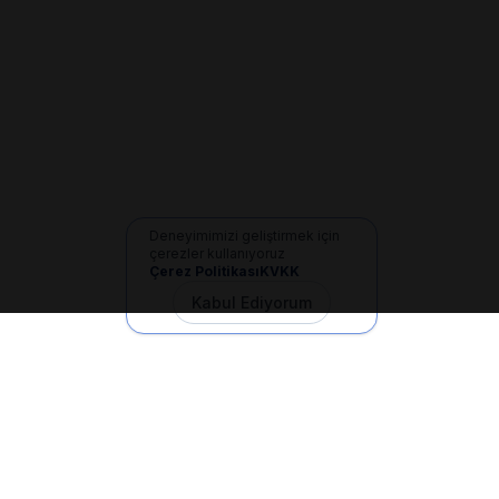
Deneyimimizi geliştirmek için
çerezler kullanıyoruz
Çerez Politikası
KVKK
Kabul Ediyorum
İletişim
+90 533 165 60 94
Mail