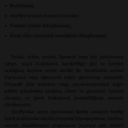
Burkulmalar,
Ameliyat sonrası olumsuz durumlar,
Tendinit (tendon iltihaplanması),
Bursit (doku üzerindeki keseciklerin iltihaplanması).
Kemik, eklem, tendon, ligament veya kas yaralanması
ağrıya, sınırlı fonksiyonel hareketliliğe, güç ve hareket
açıklığının kaybına neden olabilir. Bu bozukluklar normal
hayatınızın veya eğlencenin tadını çıkarmanızı önleyebilir.
Ortopedik fizik tedavinin odağı, yaralanmalarınızın doğru
şekilde iyileşmesine yardımcı olmak ve gücünüzü, hareket
alanınızı ve genel fonksiyonel hareketliliğinizi normale
döndürmektir.
Ameliyattan sonra, cerrahınızın sizden uymanızı istediği
belirli sınırlamalar olabilir. Ortopedik fizyoterapistiniz, ameliyat
sonrası rehabilitasyon programınız boyunca size normal