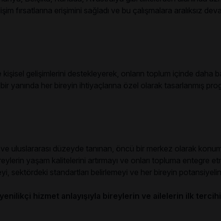
şim fırsatlarına erişimini sağladı ve bu çalışmalara aralıksız dev
şisel gelişimlerini destekleyerek, onların toplum içinde daha b
bir yanında her bireyin ihtiyaçlarına özel olarak tasarlanmış pr
e uluslararası düzeyde tanınan, öncü bir merkez olarak konumlan
eylerin yaşam kalitelerini artırmayı ve onları topluma entegre e
rmeyi, sektördeki standartları belirlemeyi ve her bireyin potansiy
yenilikçi hizmet anlayışıyla bireylerin ve ailelerin ilk terc