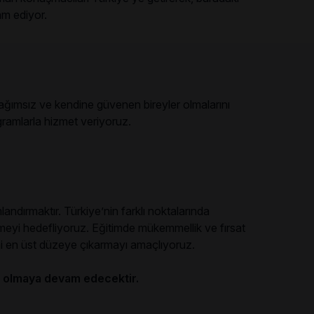
am ediyor.
ağımsız ve kendine güvenen bireyler olmalarını
ogramlarla hizmet veriyoruz.
dırmaktır. Türkiye’nin farklı noktalarında
tmeyi hedefliyoruz. Eğitimde mükemmellik ve fırsat
elini en üst düzeye çıkarmayı amaçlıyoruz.
ihi olmaya devam edecektir.