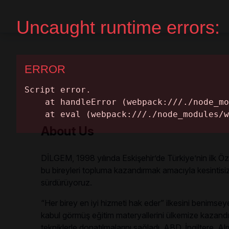
Home Page
Get A Quote
About Us
DİLGEM, 1998 yılında Eskişehir’de Türkiye’nin ilk Öz
bu bireyleri topluma kazandırmak amacıyla kesintisi
sürdürüyoruz.
“Her birey en iyi hizmeti hak eder” ilkesini benimse
kabul görmüş eğitim materyallerini ülkemize kazandırdı
tekniklerle donatılmalarını sağladı. ABD, İngiltere,