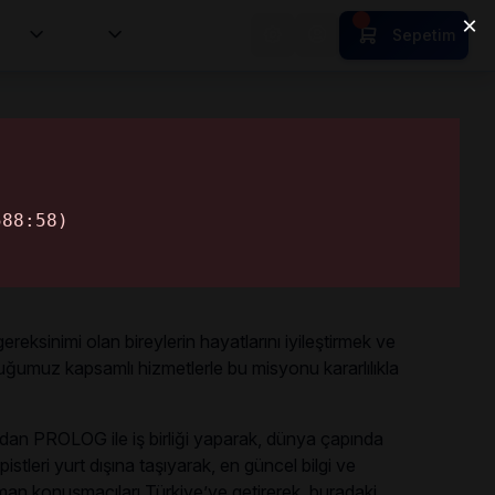
tion
HR
Sepetim
eksinimi olan bireylerin hayatlarını iyileştirmek ve
uğumuz kapsamlı hizmetlerle bu misyonu kararlılıkla
ından PROLOG ile iş birliği yaparak, dünya çapında
stleri yurt dışına taşıyarak, en güncel bilgi ve
zman konuşmacıları Türkiye’ye getirerek, buradaki