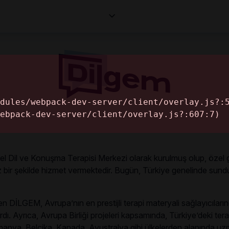
Corporates
Makaleler
Professionals
Informa
el Dil ve Konuşma Terapisi Merkezi olarak kurulmuş olup, özel ger
z bir şekilde hizmet vermektedir. Bugün, Türkiye genelinde sund
yen DİLGEM, Avrupa’nın en prestijli terapi materyali sağlayıcılar
. Ayrıca, Avrupa Birliği projeleri kapsamında, Türkiye’deki terapi
 Almanya, Belçika, Kanada, Avustralya gibi ülkelerden alanında u