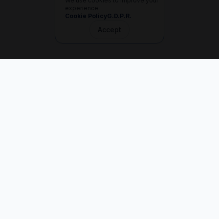
We use cookies to improve your
experience.
Cookie Policy
G.D.P.R.
Accept
İletişim
+90 533 165 60 94
Mail
info@dilgem.com.tr
DİLGEM Genel Merkez
Pendik / İstanbul
Hızlı Linkler
Ana Sayfa