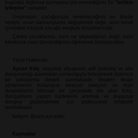
bugünkü ilişkinize sızmasına izin
vermediğiniz bir
"birlikte
iyileşme"
sanatıdır.
Unutmayın; çocuğunuza verebileceğiniz en büyük
hediye, onun davranışlarını
değiştirmek değil, sizin kendi
içinizdeki o küçük çocuğu sevgiyle büyütmenizdir.
Çünkü çocuklarınız, sizin ne söylediğinizi değil, sizin
kendinize nasıl
davrandığınızı öğrenerek büyüyecekler.
Yazar Hakkında:
Aycan Kılıç,
sosyoloji altyapısını, adli psikoloji ve aile
danışmanlığı alanındaki uzmanlığıyla birleştirerek bütüncül
bir yaklaşımla destek sunmaktadır. Modern terapi
yöntemlerini kullanarak bireysel süreçleri ve ilişki
dinamiklerini bilimsel bir çerçevede ele alan Kılıç,
danışanların yaşam kalitelerini artırmak ve duygusal
dengeyi güçlendirmek için profesyonel rehberlik
sunmaktadır.
İletişim: @uzm.aycanklc
Kaynaklar