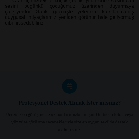
O an içimizdeki o küçük çocuk, yıllar önce susturulan
sesini bugünkü
çocuğumuz üzerinden duyurmaya
çalışıyordur. Sanki geçmişte yeterince karşılanmamış
duygusal ihtiyaçlarımız yeniden görünür hale geliyormuş
gibi hissedebiliriz.
Profesyonel Destek Almak İster misiniz?
Ücretsiz ön görüşme ile uzmanlarımızla tanışın. Online, telefon veya
yüz yüze görüşme seçenekleriyle size en uygun şekilde destek
alabilirsiniz.