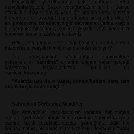
Ebeveynlik yolculuğunda pek çoğumuz bunu
deneyimlemişizdir. Bazen çocuğumuzun tek bir bakışı,
ufacık bir
"hayır"
deyişi yada bir ağlama krizi, içimizde
bir
yerlerde devasa bir fırtınanın kopmasına neden olur. O
an, profesyonel bir
ebeveyn gibi davranmak yerine; yoğun
bir gerginlik hissederiz, sesimiz yükselir veya
kendimizi
tamamen kapatıp uzaklaşmak isteriz.
Peki, çocuğumuzun yaşadığı basit bir zorluk neden
bazen bizim yetişkin kimliğimizi bu kadar sarsıyor?
Aile danışmanlığı seanslarımda ebeveynlerle
çalışırken, o
"sarsılma"
anlarının
altında yatan gerçeği
keşfetmeye başladığımızda genellikle şu
cümleyi
duyuyorum
:
"Aslında tam da o yaşta, annem/babam bana tam
olarak böyle
davranmıştı."
Sahnedeki Görünmez Misafirler
Biz ebeveynler, çocuklarımızın yanında her zaman
sadece
"yetişkin"
olarak
bulunmuyoruz. Yanımızda çoğu
zaman, kendi çocukluğumuzdan getirdiğimiz,
belki hiç
konuşulmamış, hiç anlaşılmamış ve belki de sadece
"uslu
durması"
beklenmiş o küçük çocuk da geliyor.
Sistemik