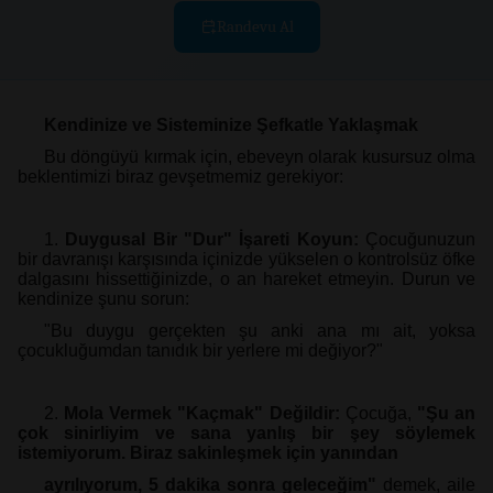
Randevu Al
Kendinize ve Sisteminize Şefkatle Yaklaşmak
Bu döngüyü kırmak için, ebeveyn olarak kusursuz olma
beklentimizi biraz gevşetmemiz gerekiyor:
1.
Duygusal Bir "Dur" İşareti Koyun:
Çocuğunuzun
bir davranışı karşısında
içinizde yükselen o kontrolsüz öfke
dalgasını hissettiğinizde, o an hareket
etmeyin. Durun ve
kendinize şunu sorun:
"Bu duygu gerçekten şu anki
ana mı ait, yoksa
çocukluğumdan tanıdık bir yerlere mi değiyor?"
2.
Mola Vermek "Kaçmak" Değildir:
Çocuğa,
"Şu an
çok sinirliyim ve sana
yanlış bir şey söylemek
istemiyorum. Biraz sakinleşmek için yanından
ayrılıyorum, 5 dakika sonra geleceğim"
demek, aile