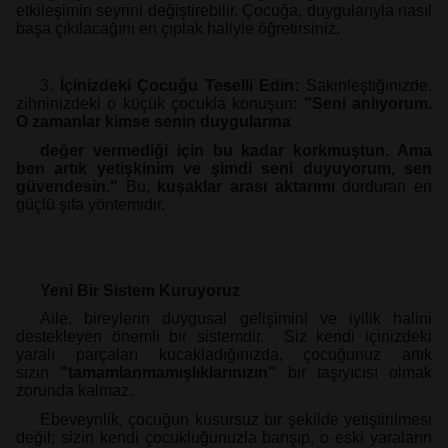
etkileşimin seyrini değiştirebilir.
Çocuğa, duygularıyla nasıl
başa çıkılacağını en çıplak haliyle
öğretirsiniz.
3.
İçinizdeki Çocuğu Teselli Edin:
Sakinleştiğinizde,
zihninizdeki o küçük
çocukla konuşun:
"Seni anlıyorum.
O zamanlar kimse senin duygularına
değer vermediği için bu kadar korkmuştun. Ama
ben artık yetişkinim ve
şimdi seni duyuyorum, sen
güvendesin."
Bu,
kuşaklar arası aktarımı
durduran en
güçlü şifa yöntemidir.
Yeni Bir Sistem Kuruyoruz
Aile, bireylerin duygusal gelişimini ve iyilik halini
destekleyen önemli bir sistemdir. Siz kendi içinizdeki
yaralı parçaları
kucakladığınızda, çocuğunuz artık
sizin
"tamamlanmamışlıklarınızın"
bir
taşıyıcısı olmak
zorunda kalmaz.
Ebeveynlik, çocuğun kusursuz bir şekilde yetiştirilmesi
değil; sizin kendi
çocukluğunuzla barışıp, o eski yaraların