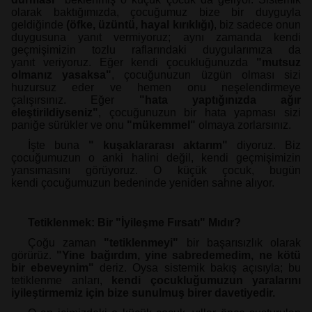
olarak baktığımızda, çocuğumuz bize bir duyguyla
geldiğinde
(öfke,
üzüntü, hayal kırıklığı)
, biz sadece onun
duygusuna yanıt vermiyoruz; aynı
zamanda kendi
geçmişimizin tozlu raflarındaki duygularımıza da
yanıt
veriyoruz.
Eğer kendi çocukluğunuzda
"mutsuz
olmanız yasaksa"
, çocuğunuzun üzgün
olması sizi
huzursuz eder ve hemen onu neşelendirmeye
çalışırsınız.
Eğer
"hata yaptığınızda ağır
eleştirildiyseniz"
, çocuğunuzun bir hata yapması
sizi
paniğe sürükler ve onu
"mükemmel"
olmaya zorlarsınız.
İşte buna
" kuşaklararası aktarım"
diyoruz. Biz
çocuğumuzun o anki halini değil, kendi
geçmişimizin
yansımasını görüyoruz. O küçük çocuk, bugün
kendi
çocuğumuzun bedeninde yeniden sahne alıyor.
Tetiklenmek: Bir "İyileşme Fırsatı" Mıdır?
Çoğu zaman
"tetiklenmeyi"
bir başarısızlık olarak
görürüz.
"Yine bağırdım,
yine sabredemedim, ne kötü
bir ebeveynim"
deriz. Oysa sistemik bakış açısıyla;
bu
tetiklenme anları,
kendi çocukluğumuzun yaralarını
iyileştirmemiz için
bize sunulmuş birer davetiyedir.