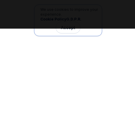
We use cookies to improve your
experience.
Cookie Policy
G.D.P.R.
Accept
İletişim
+90 533 165 60 94
Mail
info@dilgem.com.tr
DİLGEM Genel Merkez
Pendik / İstanbul
Hızlı Linkler
Ana Sayfa
Makaleler