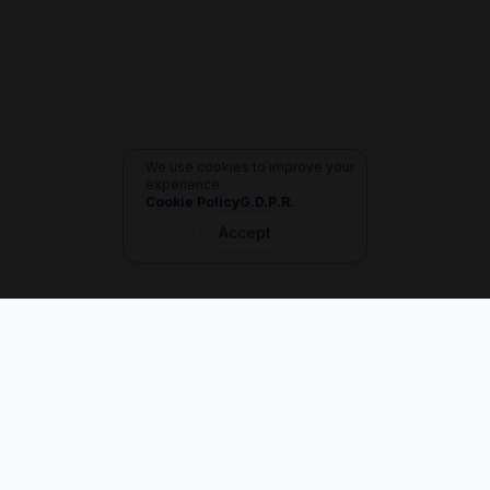
We use cookies to improve your
experience.
Cookie Policy
G.D.P.R.
Accept
İletişim
+90 533 165 60 94
Mail