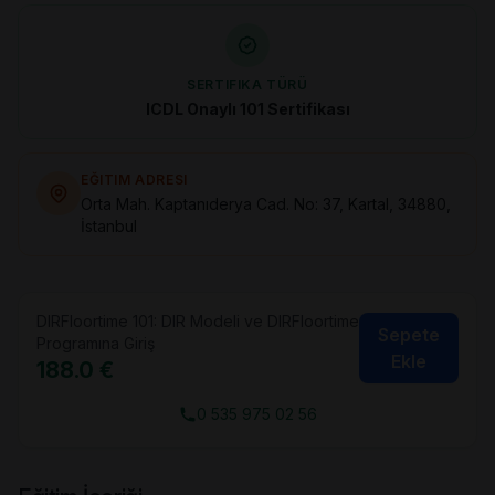
SERTIFIKA TÜRÜ
ICDL Onaylı 101 Sertifikası
EĞITIM ADRESI
Orta Mah. Kaptanıderya Cad. No: 37, Kartal, 34880,
İstanbul
DIRFloortime 101: DIR Modeli ve DIRFloortime
Sepete
Programına Giriş
Ekle
188.0 €
0 535 975 02 56