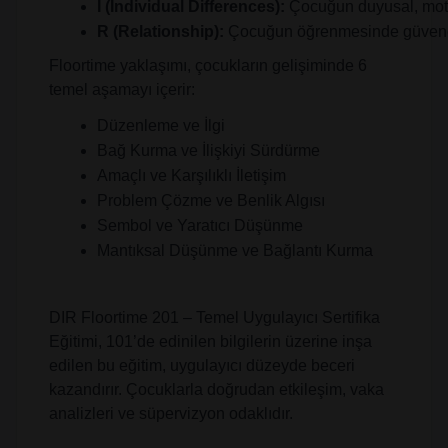
I (Individual Differences):
 Çocuğun duyusal, motor
R (Relationship):
 Çocuğun öğrenmesinde güvene d
Floortime yaklaşımı, çocukların gelişiminde 6
temel aşamayı içerir:
Düzenleme ve İlgi
Bağ Kurma ve İlişkiyi Sürdürme
Amaçlı ve Karşılıklı İletişim
Problem Çözme ve Benlik Algısı
Sembol ve Yaratıcı Düşünme
Mantıksal Düşünme ve Bağlantı Kurma
DIR Floortime 201 – Temel Uygulayıcı Sertifika
Eğitimi, 101’de edinilen bilgilerin üzerine inşa
edilen bu eğitim, uygulayıcı düzeyde beceri
kazandırır. Çocuklarla doğrudan etkileşim, vaka
analizleri ve süpervizyon odaklıdır.