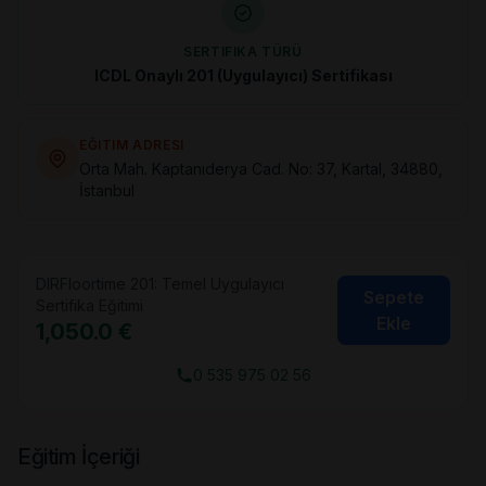
SERTIFIKA TÜRÜ
ICDL Onaylı 201 (Uygulayıcı) Sertifikası
EĞITIM ADRESI
Orta Mah. Kaptanıderya Cad. No: 37, Kartal, 34880,
İstanbul
DIRFloortime 201: Temel Uygulayıcı
Sepete
Sertifika Eğitimi
Ekle
1,050.0 €
0 535 975 02 56
Eğitim İçeriği