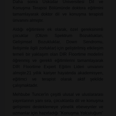
Daha sonra Üsküdar Üniversitesi Dil ve
Konuşma Terapisi Bölümünde doktora eğitimini
tamamlayarak doktor dil ve konuşma terapisti
ünvanını almıştır.
Aldığı eğitimlere ek olarak, özel gereksinimli
çocuklar (Otizm Spektrum Bozuklukları,
Gelişimsel Bozukluklar, Down Sendromu,
İletişimle ilgili zorluklar) için geliştirilmiş etkileşim
temeli bir yaklaşım olan DIR Floortime modelini
öğrenmiş ve gerekli eğitimlerini tamamlayarak
DIR Floortime Expert Eğitim Lideri unvanını
almıştır.21 yıllık kariyer hayatında akademisyen,
eğitimci ve terapist olarak aktif şekilde
çalışmaktadır.
Mehbube Tuncer'in çeşitli ulusal ve uluslararası
yayınlarının yanı sıra, çocuklarda dil ve konuşma
gelişimini desteklemeye yönelik ebeveynler ve
uzmanlar için hazırladığı "Konuşma Yolculuğum"