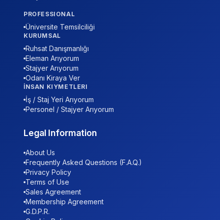
PROFESSIONAL
Üniversite Temsilciliği
KURUMSAL
Ruhsat Danışmanlığı
Eleman Arıyorum
Stajyer Arıyorum
Odanı Kiraya Ver
İNSAN KIYMETLERI
İş / Staj Yeri Arıyorum
Personel / Stajyer Arıyorum
Legal Information
About Us
Frequently Asked Questions (F.A.Q.)
Privacy Policy
Terms of Use
Sales Agreement
Membership Agreement
G.D.P.R.