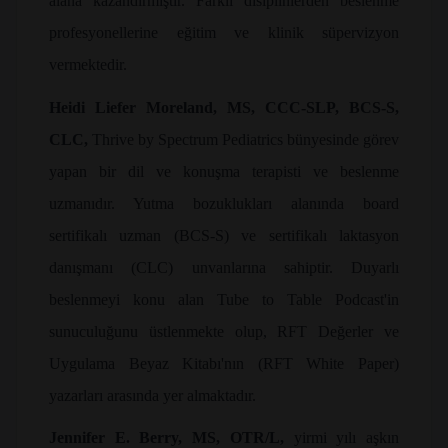
alana kazandırmıştır. Farklı disiplinlerden beslenme
profesyonellerine eğitim ve klinik süpervizyon
vermektedir.
Heidi Liefer Moreland, MS, CCC-SLP, BCS-S,
CLC,
Thrive by Spectrum Pediatrics bünyesinde görev
yapan bir dil ve konuşma terapisti ve beslenme
uzmanıdır. Yutma bozuklukları alanında board
sertifikalı uzman (BCS-S) ve sertifikalı laktasyon
danışmanı (CLC) unvanlarına sahiptir. Duyarlı
beslenmeyi konu alan Tube to Table Podcast'in
sunuculuğunu üstlenmekte olup, RFT Değerler ve
Uygulama Beyaz Kitabı'nın (RFT White Paper)
yazarları arasında yer almaktadır.
Jennifer E. Berry, MS, OTR/L,
yirmi yılı aşkın