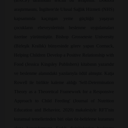
(BACP) tarafından tescilli bir terapisttir. Doktora
araştırmasını, İngiltere'de Ulusal Sağlık Hizmeti (NHS)
kapsamında kaçıngan yeme güçlüğü yaşayan
çocukların ebeveynlerinin beslenme uygulamaları
üzerine yürütmüştür. Bishop Grosseteste University
(Birleşik Krallık) bünyesinde görev yapan Cormack,
Helping Children Develop a Positive Relationship with
Food (Jessica Kingsley Publishers) kitabının yazarıdır
ve beslenme alanındaki yazılarıyla ödül almıştır. Katja
Rowell ile birlikte kaleme aldığı 'Self-Determination
Theory as a Theoretical Framework for a Responsive
Approach to Child Feeding' (Journal of Nutrition
Education and Behavior, 2020) makalesiyle RFT'nin
kuramsal temellerinden biri olan öz-belirleme kuramını