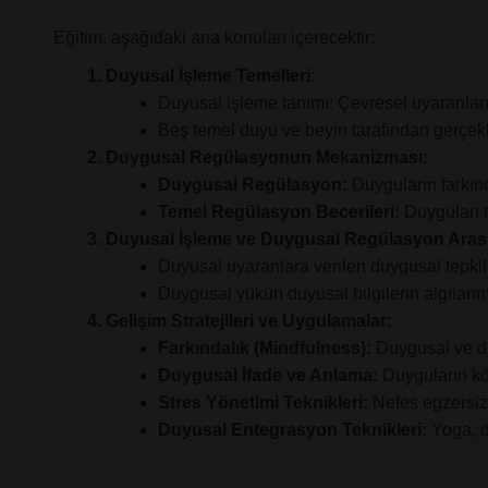
Eğitim, aşağıdaki ana konuları içerecektir:
Duyusal İşleme Temelleri:
Duyusal işleme tanımı: Çevresel uyaranlar
Beş temel duyu ve beyin tarafından gerçekl
Duygusal Regülasyonun Mekanizması:
Duygusal Regülasyon: 
Duyguların farkın
Temel Regülasyon Becerileri:
 Duyguları 
Duyusal İşleme ve Duygusal Regülasyon Arası
Duyusal uyaranlara verilen duygusal tepkile
Duygusal yükün duyusal bilgilerin algılanma
Gelişim Stratejileri ve Uygulamalar:
Farkındalık (Mindfulness): 
Duygusal ve d
Duygusal İfade ve Anlama:
 Duyguların kö
Stres Yönetimi Teknikleri:
 Nefes egzersizl
Duyusal Entegrasyon Teknikleri: 
Yoga, d