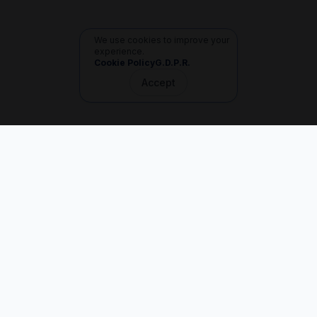
We use cookies to improve your
experience.
Cookie Policy
G.D.P.R.
Accept
İletişim
+90 533 165 60 94
Mail
info@dilgem.com.tr
DİLGEM Genel Merkez
Pendik / İstanbul