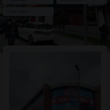
Özel Eğitim
Kurum Fotoğraflarımız
Kurumumuzun ve ekip arkadaşlarımızın çalışmalarından
kareler.