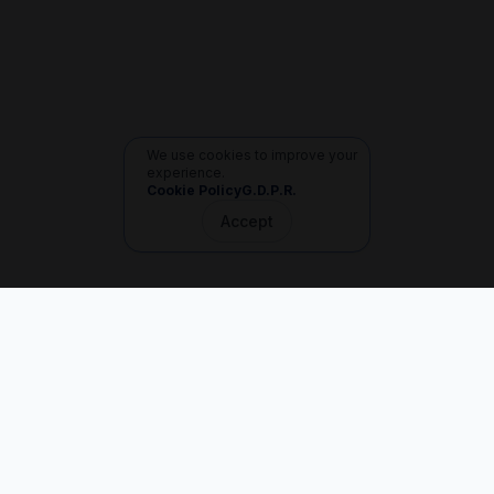
We use cookies to improve your
experience.
Cookie Policy
G.D.P.R.
Accept
İletişim
+90 533 165 60 94
Mail
info@dilgem.com.tr