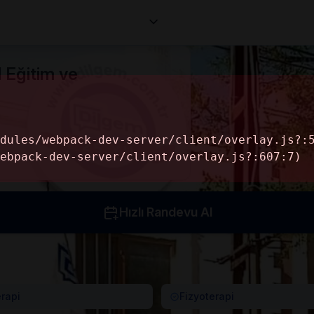
Corporates
Makaleler
Professionals
Informa
 Eğitim ve
Hızlı Randevu Al
erapi
Fizyoterapi