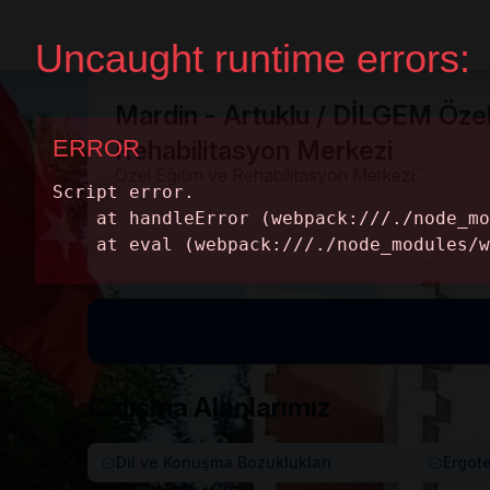
Home Page
Get A Quote
Mardin - Artuklu / DİLGEM Özel
Rehabilitasyon Merkezi
Özel Eğitim ve Rehabilitasyon Merkezi
Çalışma Alanlarımız
Dil ve Konuşma Bozuklukları
Ergot