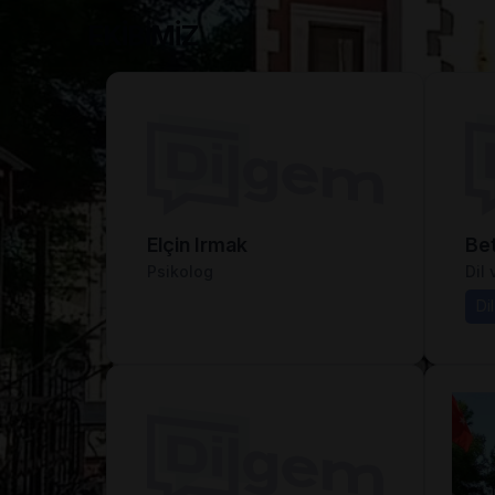
EKİBİMİZ
Elçin Irmak
Bet
Psikolog
Dil
Di