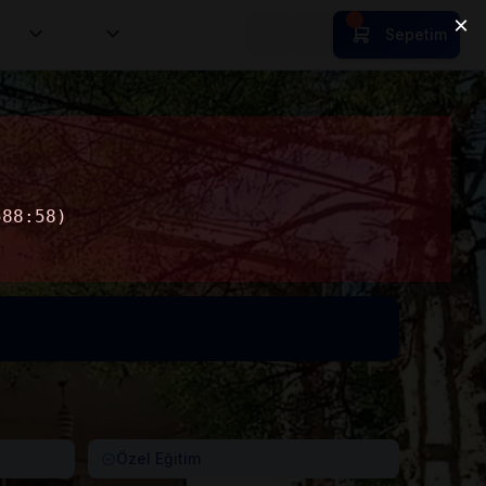
tion
HR
Sepetim
Özel Eğitim