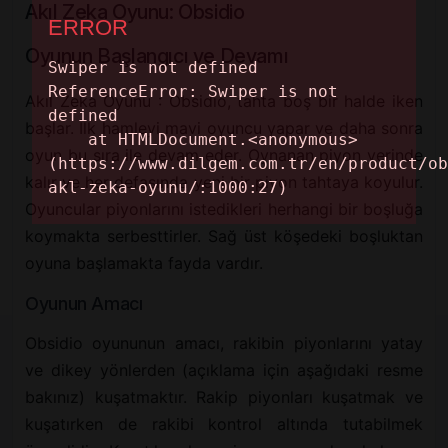
Akıl Zeka Oyunu: Obsidio
Oyunun Başlangıcı ve Devamı
Akıl Zeka Oyunu : Obsidio, tahta boş bir halde iken
başlar. İlk hamleyi mavi oyuncu yapar ve daha sonra
oyun bu sıra ile devam eder. Oynanan piyon yerinde
kalır ve her defasında yeni bir piyon tahtaya koyulur.
Oyuncular piyonlarını istedikleri herhangi bir boşluğa
koymakta serbesttirler. Sağ üst köşedeki boşluktan
oyuna başlamakta fayda vardır.
Oyunun Amacı
Obsidio oyununun amacı, rakibin piyonlarını yatay
ve dikey yönlerden (açıklama için aşağıdaki resme
bakınız) kuşatmaktır. Rakip piyonları kuşatmak ve
kuşatırken de rakibi kontrol altında tutabilmek