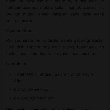
önemlidir. Kuşatılan her piyon oyun dışı kalır ve
tahtanın üzerinden tekrar kullanılmamak üzere alınır.
Oyunun mutlak amacı rakipten daha fazla alana
sahip olmaktır.
Oyunun Sonu
Oyun sonunda her iki tarafın da ele geçirdiği alanlar
(Şekildeki toplam boş alan sayısı) toplanarak en
fazla alana sahip olan renk oyunu kazanmış olur.
İçindekiler
1 Adet Oyun Tahtası / 21 cm * 21 cm Kayın
Ağacı
85 Adet Mavi Piyon
84 Adet Kırmızı Piyon
Diğer materyallerimizi
buradan
inceleyebilirsiniz.